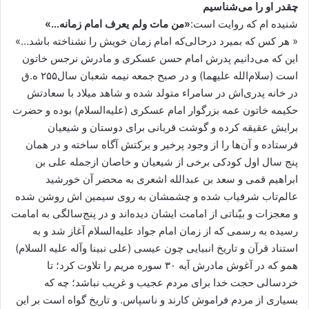
چقدر او را می‌شناسیم
شنیده ام که روایت است:
«من مات ولم یعرف امام زمانه…»
« هر کس که بمیرد درحالی‌که امام زمان خویش را نشناخته باشد…»
این که می‌دانیم پدرش امام حسن عسکری و مادرش نرجس خاتون
است (سلام‌الله علیهما) و در صبح جمعه نیمه شعبان سال۲۵۵ ه.ق
در خانه پدری‌اش در سامراء متولد شده و شاهد میلاد با سعادتش
حکیمه خاتون عمه بزرگوار امام عسکری (علیه‌السلام) بوده و حضرت
برایش عقیقه کرده و گوشت قربانی برای دوستان و شیعیان
فرستاده و آن‌ها را از وجود پرخیر و برکتش آگاه ساخته و در همان
پنج سال اول کودکی برخی از شیعیان و خاصان ازجمله علی بن
ابراهیم قمی و سعد بن عبدالله اشعری به محضر آن خورشید
عالم‌تاب شرفیاب شده و چشمشان به روی سیمین اش روشن شده
و معجزات و بیّناتی از امامت ایشان دیده‌اند و در پنج‌سالگی به امامت
رسیده به رسمی که از زمان امام جواد علیه‌السلام آغاز شد و به
استناد قرآن و تاریخ انبیایی چون عیسی (علی نبینا وآله علیه السلام)
همو که در آغوش مادرش آیه ۳۰ سوره مریم را تلاوت کرد؛ تا
خردسالی حجت خدا برای مردم عجیب و غریب نباشد؛ چه که
بسیاری از مردم فراموش کارند و ناسپاس. و تاریخ گواه است بر این