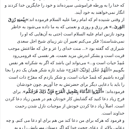
که خدا را به ورطه فراموشی سپرده‌اند و خود را جایگزین خدا کردند و
انگار نمی‌خواهند به خود آیند.
از وقتی شنیده ام که امام رضا علیه السلام فرموده اند:
«بِیُمنِهِ رُزِقَ
الوَریٰ..»
هر رزق و روزی و نعمتی که به ما داده می‌شود به خاطر
وجود نازنین امام علیه السلام است (حتی به آن‌هایی که او را
نمی‌شناسند)؛ فکر می‌کنم تعبیر آن نثر زیبای شیخ اجل سعدی
شیرازی که گفته بود «… منت خدای را عز و جل که طاعتش موجب
قربت است و بشکر اندرش مزید نعمت، هر نفسی که فرومی‌رود
مُمِدّ حیات است و…» می‌تواند این باشد که اگر به شکرانه هر نفس
بگوییم «اَللّهُمَّ عَجِّل لِوَلیِّکَ الفَرَج» شاید تازه شکر همان یک‌ دم را بجا
آورده باشیم که مُمدّ حیات است، و شکر بازدم که مفرّح ذات است
را باید با دعایی دیگر برای حضرتش به جا آوریم .چون خودشان
فرموده‌اند:
«أَكْثِرُوا الدُّعَاءَ بِتَعْجِيلِ الْفَرَجِ فَإِنَّ ذَلِكَ فَرَجُكُم‏»
. برای
فرج زیاد دعا کنید که گشایش کار خودتان هم در همین زیاد دعا کردن
است. اصلاً زیاد دعا کردن خودش از موجبات نازل شدن رحمت
خداوند است.
و فرمود که هرکه برای من دعا کند من هم برای او دعا می کنم. و چه
دعایی بالاتر از دعای حجت خدا که اگر دستان مهربانش را رو به