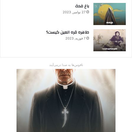
باغ فدک
27 نوامبر, 2023
طاهره قره العین کیست؟
7 فوریه, 2023
ناقوس‌ها به صدا در‌می‌آیند