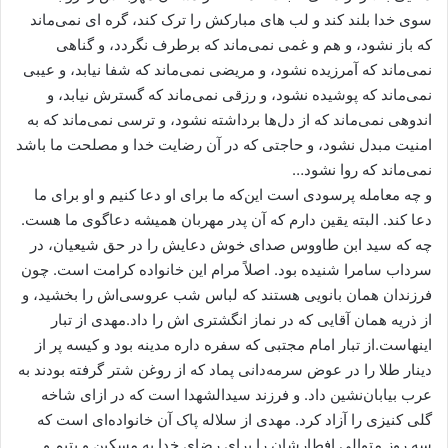
سوی خدا بلند کند و لب های مبارکش را ترک کند، گره ای نمی‌ماند
که باز نشود، و هم و غمی نمی‌ماند که برطرف نگردد، و گناهی
نمی‌ماند که آمرزیده نشود، و مریضی نمی‌ماند که شفا نیابد، و عیبی
نمی‌ماند که پوشیده نشود، و رزقی نمی‌ماند که گسترش نیابد، و
اندوهی نمی‌ماند که از دل‌ها برداشته نشود، و ترسی نمی‌ماند که به
امنیت مبدل نشود، و حاجتی که در آن رضایت خدا و مصلحت ما باشد
نمی‌ماند که روا نشود…
و چه معامله پرسودی است این‌که ما برای او دعا کنیم و او برای ما
دعا کند. البته یقین دارم که آن پدر مهربان همیشه دعاگوی ما هست.
چه که سید ابن طاووس صدای خوش دعایش را در حق شیعیان، در
سرداب سامرا شنیده بود. اصلاً مرام این خانواده کرامت است. چون
فرزندان همان بانویی هستند که لباس شب عروسی‌اش را بخشید، و
از ذریه همان آقایی که در نماز انگشتری اش را داد.مهدی از تبار
اینهاست.از تبار امام مجتبی که سفره داره مدینه بود و کیسه پر از
دینار طلا را در عوض سرمه‌دانی پماد که از روغن شتر گرفته بودند به
عرب بیابان‌نشین داد. و فرزند سیدالشهدا است که در ازای شاخه
گلی کنیزی را آزاد کرد. مهدی از سلاله پاک آن خانواده‌ای است که
سه روز متوالی افطارشان را برای رضای خدا به مسکین و یتیم و