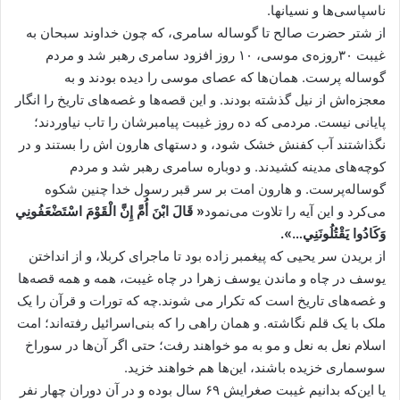
ناسپاسی‌ها و نسیانها.
از شتر حضرت صالح تا گوساله سامری، که چون خداوند سبحان به
غیبت ۳۰روزه‌ی موسی، ۱۰ روز افزود سامری رهبر شد و مردم
گوساله پرست. همان‌ها که عصای موسی را دیده بودند و به
معجزه‌اش از نیل گذشته بودند. و این قصه‌ها و غصه‌های تاریخ را انگار
پایانی نیست. مردمی که ده روز غیبت پیامبرشان را تاب نیاوردند؛
نگذاشتند آب کفنش خشک شود، و دستهای هارون اش را بستند و در
کوچه‌های مدینه کشیدند. و دوباره سامری رهبر شد و مردم
گوساله‌پرست. و هارون امت بر سر قبر رسول خدا چنین شکوه
می‌کرد و این آیه را تلاوت می‌نمود
« قَالَ ابْنَ أُمَّ إِنَّ الْقَوْمَ اسْتَضْعَفُونِي
وَكَادُوا يَقْتُلُونَنِي…».
از بریدن سر یحیی که پیغمبر زاده بود تا ماجرای کربلا، و از انداختن
یوسف در چاه و ماندن یوسف زهرا در چاه غیبت، همه و همه قصه‌ها
و غصه‌های تاریخ است که تکرار می شوند.چه که تورات و قرآن را یک
ملک با یک قلم نگاشته. و همان راهی را که بنی‌اسرائیل رفته‌اند؛ امت
اسلام نعل به نعل و مو به مو خواهند رفت؛ حتی اگر آن‌ها در سوراخ
سوسماری خزیده باشند، این‌ها هم خواهند خزید.
یا این‌که بدانیم غیبت صغرایش ۶۹ سال بوده و در آن دوران چهار نفر