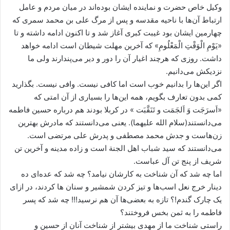
وکیل خاص حضرت و نماینده ایشان بوده‌اند در میان مردم و عامل
ارتباط آن‌ها با ناحیه مقدسه و پس از مرگ علی بن محمد سمری که
چهارمین ایشان بود غیبت کبری آغاز شد و تا اکنون ادامه داشته و تا
«یَوْمِ الْوَقْتِ الْمَعْلُومِ» که آخرین مهلت شیطان است ادامه خواهد
داشت. روزی که هرچند اغیار آن را دور و دیر می‌پندارند ولی ما
نزدیکش می‌دانیم.
اگر این‌ها را بدانیم خوب است اما کافی نیست. وافی نیست. بگذارید
کمی بدون تعارف بگویم، همه این‌ها را بسیاری از آن‌ امتی که
«اَسرَجَت وَ اَلجَمَت و تَنَقَّبَت » در کربلا بودند هم درباره حسین فاطمه
می‌دانستند(سلام الله علیهما). یعنی می‌دانستند که مادرش بهترین
زن‌هاست و جدش محمد مصطفی و پدرش علی مرتضی است.
می‌دانستند که سید شباب اهل الجنة است و زاده مدینه و آخرین تن
شریف از پنج تن آل عباست.
اما چه شد که آن شناخت به کارشان نیامد؟ چه شد که عده‌ای ده
دینار خرج نعل اسب‌ها و تیز کردن شمشیر و سنان ها کردند، در ازای
یک چارک گندم!؟ تازه به بعضی‌ها آن هم نرسید!!! چه شد که پسر
فاطمه را به ثمن بخس فروختند؟
راستی شناخت ما از مهدی بیشتر از شناخت آنان از حسین و