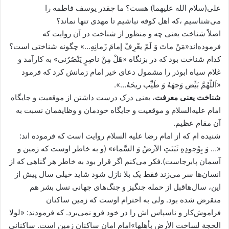
علی(سلام الله علیهما) هست؟ ما چقدر یوسف فاطمه را
می‌شناسیم ،که اهل کوفه نباشیم تا مهدی تنها نماند؟
اصلاً شناخت یعنی چه و منظور از شناخت در آن روایت که
فرموده‌اند«مَنْ ماتَ وَ لَمْ یعْرِفْ إمامَ زَمانِهِ…» چگونه شناختی است؟
کدام شناخت بود که در بزنگاه «هَلْ مِنْ ناصِرٍ یَنْصُرُنی» به کارآمد و
غلام سیاه ابوذر را مشمول دعای خیر امام زمانش کرد که فرمود
«اَللّهُمَّ بَیِّض وَجهَهُ وَ طَیِّب ریحَهُ…».
شناخت یعنی معرفت
، یعنی درک درست داشتن از موقعیت و جایگاه
امام علیه‌السلام و موقعیت و جایگاه خودمان و وظایفمان نسبت به
آن مقام عظیم.
شنیده ام که از امام رضا علیه السلام روایت است که فرموده اند:
«… وَ بِوُجودِهِ ثَبَتَتِ الاَرضُ وَ السَّماء» (و به خاطر اوست که زمین و
آسمان پابرجاست).فکر می‌کنم اگر قرار بود به خاطر هر گناهی که از
انسان‌ها سر می‌زند فقط یک بلا نازل شود شاید خیلی سال پیش از
این، سال‌هاقبل از حمله چنگیز و جنگ‌های جهانی نسل بشر هم
منقرض شده بود. ولی به احترام اوست که زمین ساکنان
فراموش‌کار و ناسپاس اش را در خود فرو نمی‌برد. که فرمودند: «لولا
الحجة لساخت الأرض بأهلها»امام امان ساکنان زمین است. ساکنانی