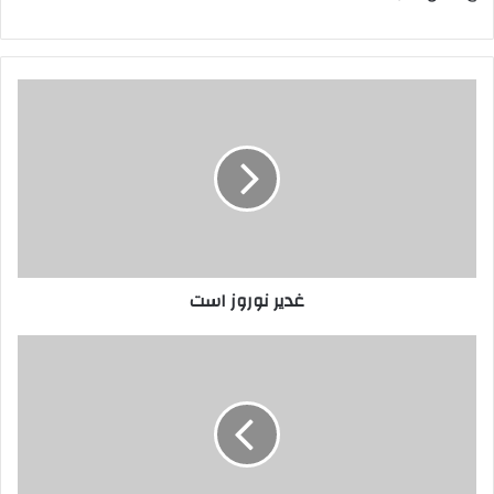
غدیر
نوروز
است
غدیر نوروز است
احتجاج
حضرت
زهرا
به
غدیر