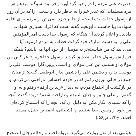
حضرت علی مردم را در رحبه گرد آورد و فرمود: سوگند می‏دهم هر
مرد مسلمانی که غدیر خم را به خاطر دارد و سخنی را که در آن روز
از رسول خدا شنیده است، از جا برخیزد. سی تن از مردم برای اقامه
شهادت بپا خاستند ـ ابونعیم گفته است که افراد بسیاری شهادت
دادند ـ و اعلام کردند آن هنگام که رسول خدا دست امیرالمؤمنین
علی را به دست مبارک خود گرفت خطاب به مردم فرمود: آیا
می‌دانید که من شایسته‌تر به مؤمنان از خود آنها می‌باشم؟ همگی
فرمایش رسول خدا را تصدیق کردند. رسول خدا فرمود: هر کس من
مولای او هستم، این علی مولای او است، پروردگارا! دوست علی را
دوست بدار، و دشمن علی را دشمن بدار. ابوطفیل گفت: از میان
جمع در حالی بیرون رفتم که در خودم احساس ناراحتی می‌کردم، و
در بازگشت از اجتماع مردم، به دیدار «زید بن ارقم» رفتم و به او
گفتم: از علی چنین و چنان شنیدم و ناراحت شدم! «زید» گفت: آنچه
را که شنیدی انکار مکن! به دلیل آن که، آنچه را که استماع کرده‌ای
من خود از رسول خدا شنیده‌ام! (شیبانی، احمد بن حنبل، مسند
احمد، ج۲۳، ص۵۶.)
هیثمی بعد از نقل روایت می‌گوید: «رواه احمد و رجاله رجال الصحیح