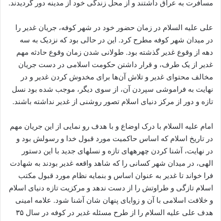
مسافرت به عراق داشتند و از محل زندگی خود از مدینه دور گردیدند.
علی علیه ‏السلام در زمان حضور خود در شهر کوفه، جریان غدیر را
در میدان شهر کوفه مطرح کرد. این در حالی بود که نزدیک به سه
دهه از وقوع غدیر گذشته بود. طولانی شدن زمان وقوع حادثه مهم
غدیر از یک طرف، و قرار داشتن حکومت اسلامی در دست جریان
مخالف محتوای غدیر و تلاش آن‌ها برای مخدوش کردن غدیر و در
نهایت به فراموشی سپردن آن، از سوی دیگر، موجب شده بود نسل
تازه و دور از مرکز دنیای اسلام تصور روشنی از غدیر نداشته باشند.
امام علیه ‏السلام با درک اوضاع و با هدف رو نمایی از این جریان مهم
در تاریخ اسلام که اساس حاکمیت مورد قبول خدا و رسولش بود و
در نهایت، آشنا کردن چهره‏های تازه و نسل‏های جدید با این دستور
الهی، در میدان شهر کسانی را که شاهد واقعه غدیر بودند به شهادت
فرا خواند تا غدیر به عنوان اساس و بنمایه نظام مورد قبول مکتب
اسلام تازگی و طراوتش را از دست ندهد و مرکزیت تازه دنیای اسلام
و خلافت اسلامی با آن و زوایای پنهان شان آشنا شود. علامه امینی
هدف علی علیه‏ السلام را از طرح مسئله غدیر در کوفه در سال ۳۵