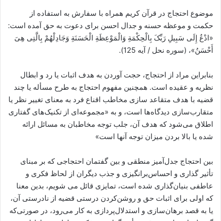
موضوع احتجاج در قرآن کریم همراه با سفارش به استفاده از
حکمت و موعظه حسنه و جدال احسن برای دعوت به حق آمده است:
«ادْعُ إِلَى سَبِیلِ رَبِّکَ بِالْحِکْمَةِ وَالْمَوْعِظَةِ الْحَسَنَةِ وَجَادِلْهُمْ بِالَّتِی هِیَ
أَحْسَنُ»، (سوره نحل / آیه 125).
بنابراین مراد از احتجاج، حجت آوردن به هدف اثبات یا رد و ابطال
نظریه و عقیده‌‌ است. همچنین مفهوم احتجاج به طرح مسأله یا چند
قضیه با هدف متقاعد سازی مخاطب اقناع فرد به معنای تغییر نظر یا
متقارب‌‌سازی دیدگاه‌‌ها است، و به «مجموعه‌‌ای از تکنیک‌‌های گفتاری
اطلاق می‌‌شود که هدف آن، جلب توجه مخاطبان به مسائل ارائه
شده یا بالا بردن میزان توجه آنها است»
بین احتجاج جدل‌‌آمیز منطقی و بین گفتمان احتجاجی که بر مبنای
تأثیر گذاری و احساس‌‌برانگیزی و جذب دیگران از لحاظ فکری و
عاطفی بنیان‌‌گذاری شده است، تمایزی قائل می شویم، بدین معنا
که اولی برای اثبات حق و روشن‌‌‌‌کردن درستی قضیه از نادرستی آن،
یا به قصد برهان‌‌سازی و استدلال‌‌پردازی به کار می‌‌رود، در صورتی‌‌که