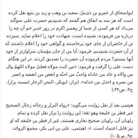
ابواسحاق از عمرو بن ذی‌مرّ، سعید بن وهب و زید بن یثیع نقل کرده
است که هر سه به اتفاق هم گفتند که شنیدیم حضرت علی سوگند
می‌داد که هر کسی از شما از پیغمبر اکرم در روز غدیر خم آن چه را
درباره من فرموده، شنیده است، شهادت خود را اعلام نماید. سیزده
تن از حاضران از جای خود برخاستند و گواهی خود را اعلام داشتند که
از آن حضرت شنیدیم، فرمود: آیا من از جان مؤمنان سزاوارتر از خود
آنها نیستم؟ مردم فرموده آن حضرت را تصدیق کردند. در این هنگام
دست علی را گرفت و فرمود: «من کنت مولاه فعلیّ مولاه اللهمّ وال
من والاه و عاد من عاداه واحبّ من احبّه و ابغض من ابغضه و انصر
من نصره و اخذل من خذله». (بزار، ابوبکر، البحر الزخار (مسند بزار)،
ج۳، ص۳۴.)
هیثمی بعد از نقل روایت می‌گوید: «رواه البزار و رجاله رجال الصحیح
غیر فطر بن خلیفة وهو ثقة؛ این روایت را بزار نقل کرده و تمام
راویان آن، راویان صحیح بخاری هستند، غیر از فطر بن خلیفه که او
نیز قابل اعتماد است. »، (هیثمی، علی بن ابی بکر، مجمع الزوائد،
ج۹، ص۱۰۵)