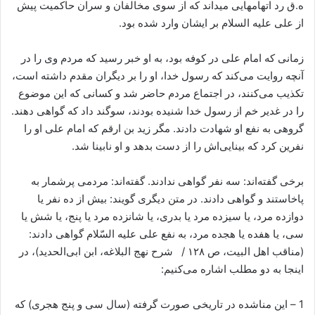
ه.ق رد اتهام‏هایی می‏داند که از سوی مخالفان و سران حاکمیت پیش
از علی علیه ‏السلام بر ایشان وارد شده بود.
زمانی که امام علی در کوفه بود، به او خبر رسید که مردم وی را در
آنچه روایت می‌کند که رسول خدا، او را بر دیگران مقدم داشته است،
تکذیب می‌کنند، در اجتماع مردم حاضر شد و کسانی که این موضوع
را در غدیر خم از رسول خدا شنیده بودند، سوگند داد که گواهی دهند.
گروهی به نفع او شهادت دادند. مگر زید بن ارقم که امام علی او را
نفرین کرد که بینایی‌اش را از دست بدهد و او نابینا شد.
برخی گفته‌اند: سه نفر گواهی ندادند. گفته‌اند: مردمی پرشمار به
پاخاستند و گواهی دادند. در متن دیگری گویند: بیش از ده نفر یا
دوازده مرد، یا سیزده مرد یا بدری، یا شانزده مرد یا پنج، یا شش یا
سی، یا هفده یا هجده مرد، به نفع علی علیه السّلام گواهی دادند:
(مناقب اهل البیت، ص ۱۲۸ / شرح نهج البلاغه، ابن ابی‌الحدید)، در
اینجا به دو مطلب اشاره می‌کنیم:
1 – این مناشده در تاریخی صورت گرفته (سال سی و پنج هجری) که