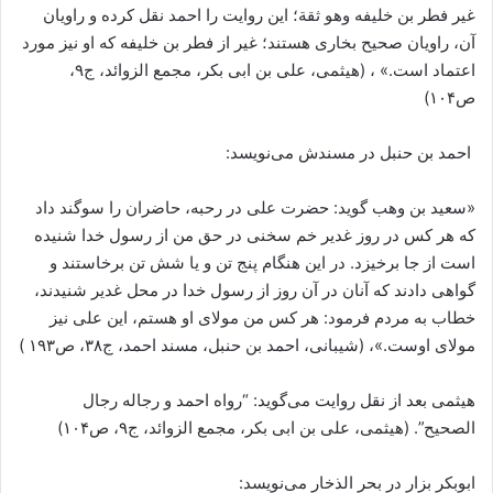
غیر فطر بن خلیفه وهو ثقة؛ این روایت را احمد نقل کرده و راویان
آن، راویان صحیح بخاری هستند؛ غیر از فطر بن خلیفه که او نیز مورد
اعتماد است.» ، (هیثمی، علی بن ابی بکر، مجمع الزوائد، ج۹،
ص۱۰۴)
احمد بن حنبل در مسندش می‌نویسد:
«سعید بن وهب گوید: حضرت علی در رحبه، حاضران را سوگند داد
که هر کس در روز غدیر خم سخنی در حق من از رسول خدا شنیده
است از جا برخیزد. در این هنگام پنج تن و یا شش تن برخاستند و
گواهی دادند که آنان در آن روز از رسول خدا در محل غدیر شنیدند،
خطاب به مردم فرمود: هر کس من مولای او هستم، این علی نیز
مولای اوست.»، (شیبانی، احمد بن حنبل، مسند احمد، ج۳۸، ص۱۹۳ )
هیثمی بعد از نقل روایت می‌گوید: “رواه احمد و رجاله رجال
الصحیح”. (هیثمی، علی بن ابی بکر، مجمع الزوائد، ج۹، ص۱۰۴)
ابوبکر بزار در بحر الذخار می‌نویسد: