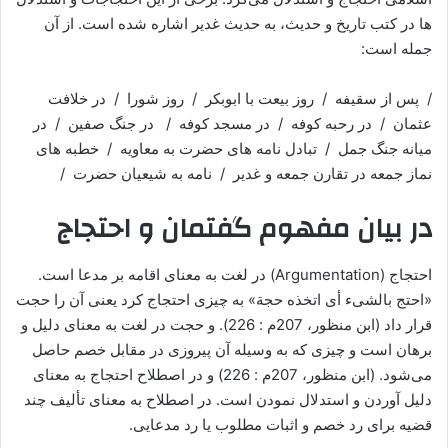
ها در کتب تاریخ و حدیث، به حدیث غدیر اشاره شده است. از آن
جمله است:
/ پس از سقیفه / روز بیعت با ابوبکر / روز شورا / در خلافت
عثمان / در رحبه کوفه / در مسجد کوفه / در جنگ صفین / در
میانه جنگ جمل / تبادل نامه های حضرت به معاویه / خطبه های
نماز جمعه در تقارن جمعه و غدیر / نامه به شیعیان حضرت /
در بیان مفهوم گفتمان و احتجاج
احتجاج (Argumentation) در لغت به معنای اقامه بر مدعا است.
«احتج بالشیء أی اتخذه حجة» به چیزی احتجاج کرد یعنی آن را حجت
قرار داد (ابن منظور، 207م : 226). و حجت در لغت به معنای دلیل و
برهان است و چیزی که به وسیله آن پیروزی در مقابل خصم حاصل
می‌‌شود. (ابن منظور، 207م : 226) و در اصطلاح احتجاج به معنای
دلیل آوردن و استدلال نمودن است. در اصطلاح به معنای تألیف چند
قضیه برای رد خصم و اثبات مطلوب یا رد مدعایی.