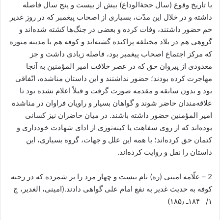
با تاریخ وقوع (سال حجۀ‌الوداع) بیش از بیست و پنج سال فاصله
داشته و در خلال این مدّت، بسیاری از اصحاب پیغمبر که در روز غدیر
خم حضور داشتند، وفات کرده و بعضی در جنگ‌ها کشته شده‌اند و
گروهی هم در بلاد مختلفه پراکنده گشته‌اند و کوفه هم با مدینه منوره
که مرکز اجتماع اصحاب پیغمبر بود، فاصله زیادی داشت و جز
معدودی از پیروان حق که در عصر خلافت امیر المؤمنین به آنجا
مهاجرت کرده بودند؛ حضور نداشتند و این داستان مناشده، اتّفاقی
بود و بدون سابقه و مقدمه صورت گرفت و قبلاً اعلام نشده بود تا
علاقه‌مندان حاضر شوند و گواهان بسیار و راویان فراوان در مناشده
امیر المؤمنین حضور داشته باشند. در میان حاضران نیز کسانی
بوده‌اند که از روی سفاهت یا کینه‌توزی از ادای شهادت خودداری و
کتمان حق کرده‌اند؛ با همه این علل و جهات، گروه بسیاری، این
داستان را نقل و روایت کرده‌اند.
2 – علّامه امینی (ره) نام بیست و چهار مرد را بر شمرده که در رحبه
کوفه به حدیث غدیر به نفع امام علی گواهی دادند.(امینی، الغدیر، ج
۱/ ۱۸۴ـ ۱۸۵٫)