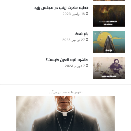
خطبه حضرت زینب در مجلس یزید
16 نوامبر, 2023
باغ فدک
27 نوامبر, 2023
طاهره قره العین کیست؟
7 فوریه, 2023
ناقوس‌ها به صدا در‌می‌آیند