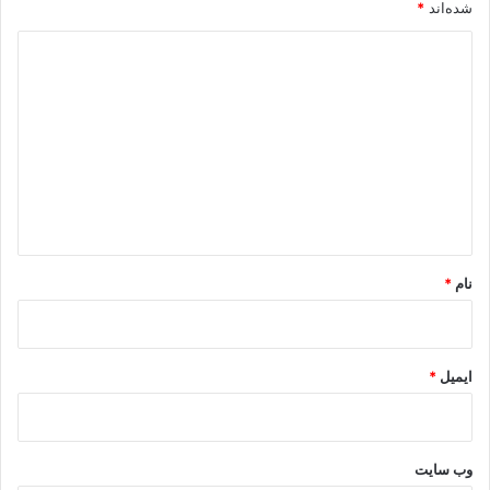
شده‌اند
*
د
ی
د
گ
ا
ه
*
نام
*
ایمیل
*
وب‌ سایت