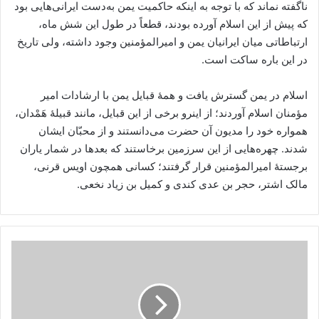
ناگفته نماند که با توجه به اینکه حاکمیت یمن به‌دست ایرانی‌هایی بود
که پیش از این اسلام آورده بودند، قطعاً در طول این شش ماه،
ارتباطاتی میان ایرانیان یمن و امیرالمؤمنین وجود داشته، ولی تاریخ
در این باره ساکت است.
اسلام در یمن گسترش یافت و همۀ قبایل یمن با ارشادات امیر
مؤمنان اسلام آوردند؛ از اینرو برخی از این قبایل، مانند قبیلۀ هَمْدان،
همواره خود را مدیون آن حضرت می‌دانستند و از محبّان ایشان
شدند. چهره‌هایی از این سرزمین برخاستند که بعدها در شمار یاران
برجستۀ امیرالمؤمنین قرار گرفتند؛ کسانی همچون اویس قرنی،
مالک اشتر، حجر‌ بن ‌عدی کندی و کمیل ‌بن ‌زیاد نخعی.
مسابقه
چهارگزینه
ای
آرزوترین
بهار