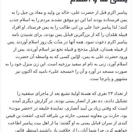
پیامبر اکرم قبل از حضرت علی، خالد بن ولید و معاذ بن جبل را به
یمن فرستاده بودند اما این دو موفق نشدند مردم را به اسلام جذب
کنند؛ لذا پیامبر خدا علی بن ابی طالب را به یمن فرستاد. او افراد
قبیله هَمْدان را که از بزرگترین قبایل یمن بودند، برای شنیدن نامه
پیامبر اکرم دعوت نمود. همه آنها در مدّت یک روز اسلام آوردند. پس
از قبیله همدان، قبایل مذحج و قبیله نخع نیز اسلام آوردند. پس از
ورود حضرت علی به یمن، اوّلین کسی که به واسطه آن حضرت
اسلام آورد، زنی به نام‌ ام سعید برزخیه است. این زن منزل خود را به
صورت مسجد در آورد و آن را «مسجد علی» نامید که اکنون نیز
مشهور و پابرجا ست.
از تعداد ۲۳ نفری که هستۀ اولیۀ تشیع بعد از ماجرای سقفیه را
تشکیل دادند، ده نفر از انصار یمنی بودند. در گزارش دیگری آمده
است که وقتی زیاد بن لَبید أنصاری، نمایندۀ خلیفه در «حضر موت»
بود، حارث بن معاویه تمیمی، حارثه بن سُراقه کندی، اشعث بن قیس
کندی از سران قبایل یمنی به او گفتند: ما از اهل بیت پیامبر اطاعت
خواهیم کرد، چرا شما آنان را از خلافت باز داشتید.(منتظر قائم،