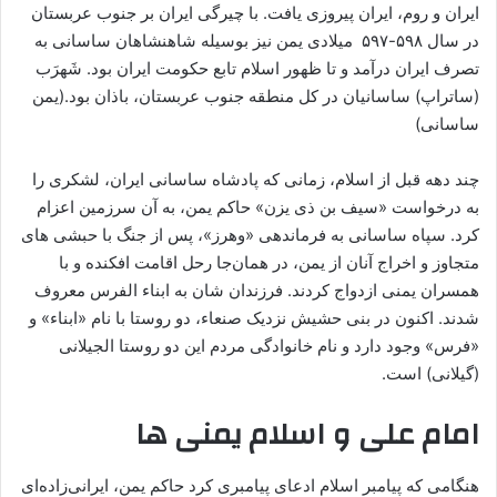
ایران و روم، ایران پیروزی یافت. با چیرگی ایران بر جنوب عربستان
در سال ۵۹۸-۵۹۷ میلادی یمن نیز بوسیله شاهنشاهان ساسانی به
تصرف ایران درآمد و تا ظهور اسلام تابع حکومت ایران بود. شَهرَب
(ساتراپ) ساسانیان در کل منطقه جنوب عربستان، باذان بود.(یمن
ساسانی)
چند دهه قبل از اسلام، زمانی که پادشاه ساسانی ایران، لشکری را
به درخواست «سیف بن ذی یزن» حاکم یمن، به آن سرزمین اعزام
کرد. سپاه ساسانی به فرماندهی «وهرز»، پس از جنگ با حبشی های
متجاوز و اخراج آنان از یمن، در همان‌جا رحل اقامت افکنده و با
همسران یمنی ازدواج کردند. فرزندان شان به ابناء الفرس معروف
شدند. اکنون در بنی حشیش نزدیک صنعاء، دو روستا با نام «ابناء» و
«فرس» وجود دارد و نام خانوادگی مردم این دو روستا الجیلانی
(گیلانی) است.
امام علی و اسلام یمنی ها
هنگامی که پیامبر اسلام ادعای پیامبری کرد حاکم یمن، ایرانی‌زاده‌ای