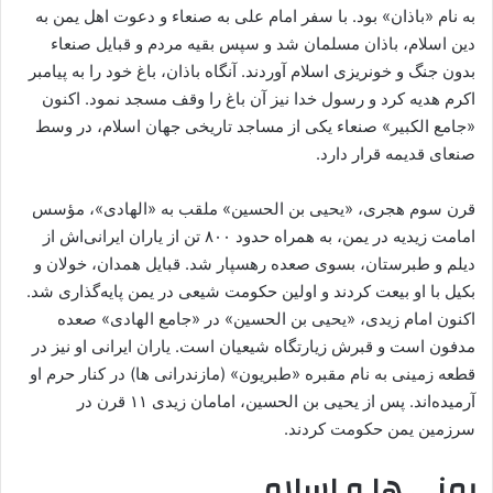
به نام «باذان» بود. با سفر امام علی به صنعاء و دعوت اهل یمن به
دین اسلام، باذان مسلمان شد و سپس بقیه مردم و قبایل صنعاء
بدون جنگ و خونریزی اسلام آوردند. آنگاه باذان، باغ خود را به پیامبر
اکرم هدیه کرد و رسول خدا نیز آن باغ را وقف مسجد نمود. اکنون
«جامع الکبیر» صنعاء یکی از مساجد تاریخی جهان اسلام، در وسط
صنعای قدیمه قرار دارد.
قرن سوم هجری، «یحیی بن الحسین» ملقب به «الهادی»، مؤسس
امامت زیدیه در یمن، به همراه حدود ۸۰۰ تن از یاران ایرانی‌اش از
دیلم و طبرستان، بسوی صعده رهسپار شد. قبایل همدان، خولان و
بکیل با او بیعت کردند و اولین حکومت شیعی در یمن پایه‌گذاری شد.
اکنون امام زیدی، «یحیی بن الحسین» در «جامع الهادی» صعده
مدفون است و قبرش زیارتگاه شیعیان است. یاران ایرانی او نیز در
قطعه زمینی به نام مقبره «طبریون» (مازندرانی ها) در کنار حرم او
آرمیده‌اند. پس از یحیی بن الحسین، امامان زیدی ۱۱ قرن در
سرزمین یمن حکومت کردند.
یمنی ها و اسلام