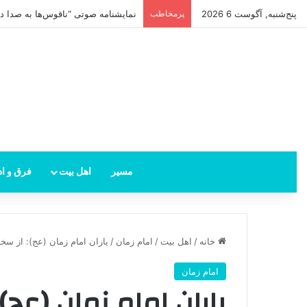
پنج‌شنبه, آگوست 6 2026
پرمخاطب
نمایشنامه صوتی “ناقوس‌ها به صدا در‌
مسیر
اهل بیت
فرق و اد
خانه
/
اهل بیت
/
امام زمان
/
یاران امام زمان (عج): از سختی قیام تا ویژگی‌های ۳۱۳ 
امام زمان
یاران امام زمان (عج)