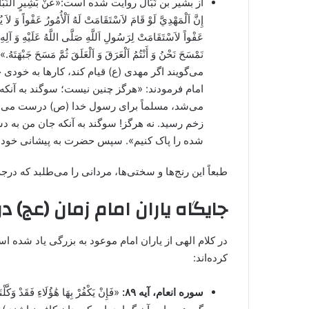
از بشیر بن نَبّال روایت شده است:«عَنْ بَشِيرٍ اَلنَّبَّالِ‌ قَالَ:قَ
إِنَّ اَلْمَهْدِيَّ‌ لَوْ قَامَ لاَسْتَقَامَتْ لَهُ اَلْأُمُورُ عَفْواً وَ لا
عَفْواً لاَسْتَقَامَتْ لِرَسُولِ اَللَّهِ صَلَّى اللَّهُ عَلَيْهِ وَ آلِهِ‌
نَمْسَحَ نَحْنُ وَ أَنْتُمُ اَلْعَرَقَ وَ اَلْعَلَقَ ثُمَّ 
می‌گویند اگر مهدی (ع) قیام کند، کارها به خودی 
امام فرمودند: «هرگز چنین نیست؛ سوگند به آنکه
می‌شد، مسلماً برای رسول خدا (ص) درست می‌
زخم رسید. نه هرگز! سوگند به آنکه جان من به د
شده را پاک کنیم». سپس حضرت به پیشانی خود
طبعاً این رنج‌ها و سختی‌ها، مردانی را می‌طلبد که درج
جایگاه یاران امام زمان (عج) در
در کلام الهی از یاران امام موعود به بزرگی یاد شده ا
کرده‌اند:
سوره انعام، آیه ۸۹:
«فَإِنْ يَكْفُرْ بِهَا هَٰؤُلَاءِ فَقَدْ و