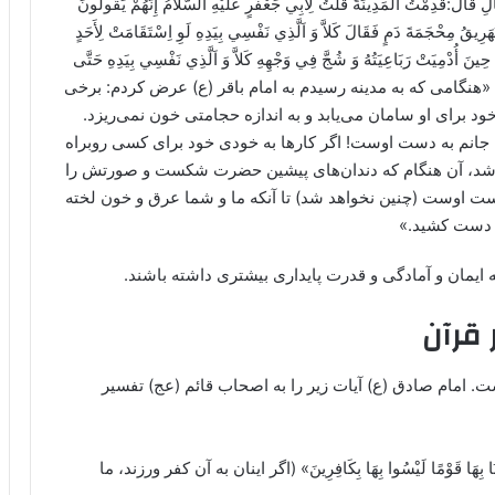
دِمْتُ اَلْمَدِينَةَ‌ قُلْتُ لِأَبِي جَعْفَرٍ عَلَيْهِ السَّلاَمُ‌ إِنَّهُمْ يَقُولُونَ
َ يُهَرِيقُ مِحْجَمَةَ دَمٍ فَقَالَ كَلاَّ وَ اَلَّذِي نَفْسِي بِيَدِهِ لَوِ اِسْتَقَامَتْ لِأَحَدٍ
 حِينَ أُدْمِيَتْ رَبَاعِيَتُهُ وَ شُجَّ فِي وَجْهِهِ كَلاَّ وَ اَلَّذِي نَفْسِي بِيَدِهِ حَتَّى
مَسَحَ جَبْهَتَهُ.» «هنگامی که به مدینه رسیدم به امام باقر (ع) عرض کردم: برخی
خود برای او سامان می‌یابد و به اندازه حجامتی خون نمی‌ریزد.
 جانم به دست اوست! اگر کارها به خودی خود برای کسی روبراه
شد، آن هنگام که دندان‌های پیشین حضرت شکست و صورتش را
ست اوست (چنین نخواهد شد) تا آنکه ما و شما عرق و خون لخته
 دست کشید.»
ه ایمان و آمادگی و قدرت پایداری بیشتری داشته باشند.
 قرآن
ست. امام صادق (ع) آیات زیر را به اصحاب قائم (عج) تفسیر
َكَّلْنَا بِهَا قَوْمًا لَيْسُوا بِهَا بِكَافِرِينَ» (اگر اینان به آن کفر ورزند، ما