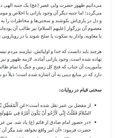
می‌دانیم ظهور حضرت ولی عصر (عج) یک جنبه الهی دارد 
می‌گردد؛ اما جنبه دیگر آن وجود یارانی با اخلاص و م
و دل در یاری‌اش بکوشند و سختی‌ها و مخاطرات را به 
معصوم آن بزرگوار (علیهم السلام) نیز طالب آن بوده‌ان
با معاویه، وادار به سکوت یا صلح شوند یا در رویارویی 
هرچند باید دانست که خدا و اولیائش، نیازمند مردم نی
نهاده شده است، وجود یارانی آماده، لازمه ظهور و نیز 
مأموریت آن جناب که فتح کل زمین و جنگ با تمام ظالم
دارد که در منابع دینی به آن اشاره شده است؛ ذیلاً دو نم
سختی قیام در روایات:
از مفضل بن عمر نقل شده است:«عَنِ اَلْمُفَضَّلِ بْنِ عُمَرَ قَالَ: 
السَّلاَمُ فَقُلْتُ إِنِّي لَأَرْجُو أَنْ يَكُونَ أَمْرُهُ فِي سُهُولَةٍ
«در حضور امام صادق از قائم (ع) یاد شد. من عرض 
حضرت فرمود: «آن امر واقع نخواهد شد مگر آن که 