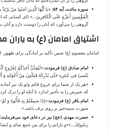
گروهی را بر آن گمارده‌ایم که بدان کافر نباشند.)
سوره مائده، آیه ۵۴:
«يَا أَيُّهَا الَّذِينَ آمَنُوا مَنْ يَرْتَدَّ 
الْمُؤْمِنِينَ أَعِزَّةٍ عَلَى الْكَافِرِينَ…» (ای کس
گروهی را می‌آورد که آنان را دوست دارد و آنان ن
اشتیاق امامان (ع) به یاران م
امامان معصوم (ع) ضمن تأکید بر آمادگی برای ظهور، اشتی
امام صادق (ع) فرمودند:
«لَيُعِدَّنَّ أَحَدُكُمْ لِخُرُوجِ اَلْ
يُنْسِئَ فِي عُمُرِهِ حَتَّى يُدْرِكَهُ فَيَكُونَ مِنْ أَعْوَانِهِ وَ أَ
«هر یک از شما برای خروج قائم ولو یک تیر آماده ک
که عمرش را به تأخیر اندازد تا آنکه او را درک کرد
امام باقر (ع) فرمودند:
«إِذَا سَمِعْتُمْ بِهِ فَأْتُوهُ 
صورت سینه‌خیز بر روی برف باشد.»
حضرت مهدی (عج) نیز در دعای خود می‌فرمایند:
رَسُولِكَ…»«و یارانم را برای من جمع نمای و ایش