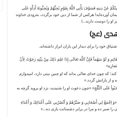
مِنْكُمْ عَنْ دِينِهِ فَسَوْفَ يَأْتِي اللَّهُ بِقَوْمٍ يُحِبُّهُمْ وَيُحِبُّونَهُ أَذِلَّةٍ عَلَى
انی که ایمان آورده‌اید! هرکس از شما از دین خود برگردد، به‌زودی خداوند
یز او را دوست دارند…)
هدی (عج)
اق خود را برای دیدار این یاران ابراز داشته‌اند.
قَائِمِ وَ لَوْ سَهْماً فَإِنَّ اَللَّهَ تَعَالَى إِذَا عَلِمَ ذَلِكَ مِنْ نِيَّتِهِ رَجَوْتُ لِأَنْ
نْصَارِهِ»
ند؛ که چون خدای تعالی بداند که او چنین نیتی دارد، امیدوارم
ه و از یارانش گردد.»
وَ لَوْ حَبْواً عَلَى اَلثَّلْجِ» «چون دعوت او را شنیدید، نزد او بروید گرچه به
«وَ اِجْمَعْ لِي أَصْحَابِي وَ صَبِّرْهُمْ وَ اُنْصُرْنِي عَلَى أَعْدَائِكَ وَ أَعْدَاءِ
ان را صبر ده و مرا در برابر دشمنانت یاری ده…»