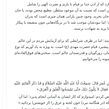
که از اذن خدا بر قیام تا یاری و نصرت الهی را شامل
ومن است که نسبت به آن موعود منتَظَر، مطیع محض بوده، با جان
جان بخرند. وجود چنین یارانی همان چیزی است که پدران
د؛ اما نبودشان موجب شد تا در بزنگاه‌هایی چون سقیفه یا پیکار
با یزید به شهادت برسند.
ستند؛ اما در ظرف شرایطی که برای آزمایش مردم در این عالم
پیشبرد قیام حضرت مهدی (ع) است. به ویژه به یاد آوریم که نوع
ان، زورگویان و قدرتمندان عالم است، سختی‌های فوق‌العاده‌ای
ونه را می‌خوانیم.
سَمِعْتُ أَبَا عَبْدِ اللَّهِ عَلَيْهِ السَّلاَمُ وَ قَدْ ذَكَرَ اَلْقَائِمَ عَلَيْهِ
 فَقَالَ لاَ يَكُونُ ذَلِكَ حَتَّى تَمْسَحُوا اَلْعَلَقَ وَ اَلْعَرَقَ.»
کردم: امیدوارم که کار ایشان به آسانی انجام پذیرد؛ اما آن
(در هنگامه نبرد) خون لخته و عرق را (از خویشتن) بزدائید.»