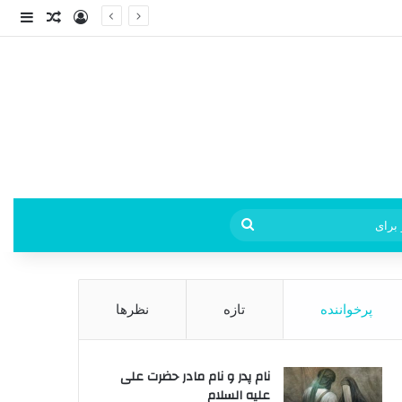
ورود
ساید
نوشته ت
فی
جستجو
برای
پرخواننده
تازه
نظرها
نام پدر و نام مادر حضرت علی
علیه السلام