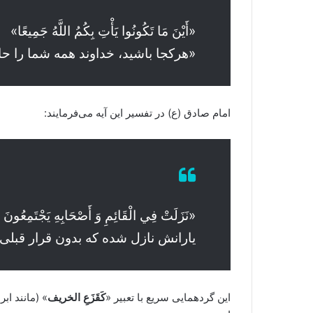
«أَيْنَ مَا تَكُونُوا يَأْتِ بِكُمُ اللَّهُ جَمِيعًا»
«هرکجا باشید، خداوند همه شما را حا
امام صادق (ع) در تفسیر این آیه می‌فرمایند:
یارانش نازل شده که بدون قرار قبلی 
این گردهمایی سریع با تعبیر «
کَقَزَعِ الخریف
» (مانند ا