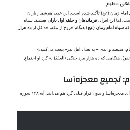
امام زمان (عج) تأکید شده است. این عدد، هم‌شمار یاران
. اما این افراد،
فرماندهان و حلقه اول یاران
هستند. سپاه
 که
سپاه امام زمان (عج)
هنگام خروج از مکه، حداقل از
ده هزار
ام، سیصد و اندی – به تعداد اهل بدر- بیعت می‌کنند.»
پس از بیعت (۳۱۳ نفر)، هنگامی که ده هزار مرد جنگی (اَلْعِقْدُ) به گرد او اجتماع
م: تجمیع معجزه‌آسا
به شیوه‌ای معجزه‌آسا و بدون قرار قبلی گرد هم می‌آیند. آیه ۱۴۸ سوره