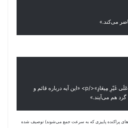
ضر می‌کند.»
«نَزَلَتْ فِي الْقَائِمِ وَ أَصْحَابِهِ يَجْتَمِعُونَ عَلَى غَيْرِ مِيعَادٍ»</p> «این آیه درباره قائم و
گرد هم می‌آیند.»
برهای پراکنده پاییزی که به سرعت جمع می‌شوند) توصیف شده