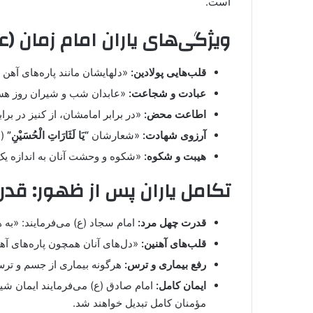
است.
ویژگی‌های یاران امام زمان (ع
قلب‌هایی پولادین:
«دلهایشان مانند پاره‌های آهن 
عبادت و شجاعت:
«عابدان شب و شیران روز هست
اطاعت محض:
«در برابر امامشان، از کنیز در برا
آرزوی شهادت:
«شعارشان
“یَا لَثَارَاتِ الْحُسَيْنِ”
(ا
هیبت و شکوه:
«شکوه و وحشت آنان به اندازه یک
تکامل یاران پس از ظهور: قدر
قدرت چهل مرد:
امام سجاد (ع) می‌فرمایند: «به ه
قلب‌های آهنین:
«دل‌های آنان همچون پاره‌های آهن م
رفع بیماری و ترس:
هرگونه بیماری از جسم و ترس 
ایمان کامل:
امام صادق (ع) می‌فرمایند ایمان شی
مؤمنان کامل تبدیل خواهند شد.