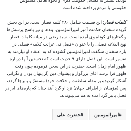
بودند، بیشتر به مسائل حکومت داری و نحوه تعامل مسئولین
حکومتی با مردم پرداخته شده است.
کلمات قصار:
این قسمت شامل ۴۸۰ کلمه قصار است. در این بخش
گزیده سخنان حکمت آمیز امیرالمؤمنین، پندها و نیز پاسخ پرسش‌ها
و گفتارهای کوتاه وی آمده است. سید رضی در میانه کلمات قصار
نهج البلاغه فصلی را با عنوان «فصل فی غرائب کلامه» فصلی در
باره سخنان شگفت امیرالمؤمنین گشوده که به اعتقاد او نیازمند به
تفسیر است. این فصل دارای ۹ حدیث است که نخستین آنها درباره
ظهور امام زمان است. حضرت در این سخن فرموده چون وقت
ظهور فرا برسد آقاى بزرگوار و پيشواى دين (از پنهان بودن و نگرانى
آشكار گرديده بر مقام سلطنت و خلافت خود) مستقرّ و پابرجا گردد،
پس (مؤمنان از اطراف جهان) نزد او گرد آيند چنان ‌كه پاره‌هاى ابر در
فصل پاييز گرد آمده به هم مى‌پيوندند.
امیرالمومنین
حضرت علی