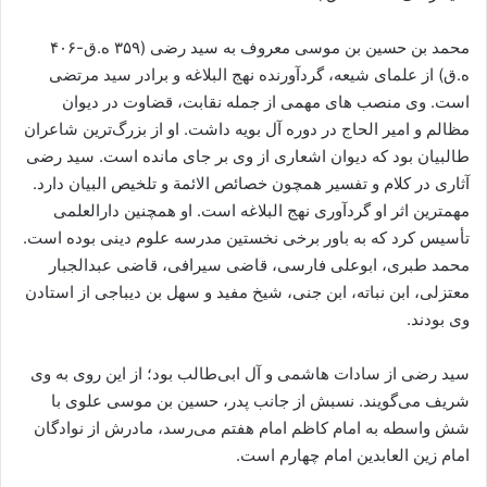
محمد بن حسین بن موسی معروف به سید رضی (۳۵۹ ه.ق-۴۰۶
ه.ق) از علمای شیعه، گردآورنده نهج البلاغه و برادر سید مرتضی
است. وی منصب های مهمی از جمله نقابت، قضاوت در دیوان
مظالم و امیر الحاج در دوره آل بویه داشت. او از بزرگ‌ترین شاعران
طالبیان بود که دیوان اشعاری از وی بر جای مانده است. سید رضی
آثاری در کلام و تفسیر همچون خصائص الائمة و تلخیص البیان دارد.
مهمترین اثر او گردآوری نهج البلاغه است. او همچنین دارالعلمی
تأسیس کرد که به باور برخی نخستین مدرسه علوم دینی بوده است.
محمد طبری، ابوعلی فارسی، قاضی سیرافی، قاضی عبدالجبار
معتزلی، ابن نباته، ابن جنی، شیخ مفید و سهل بن دیباجی از استادن
وی بودند.
سید رضی از سادات هاشمی و آل ابی‌طالب بود؛ از این روی به وی
شریف می‌گویند. نسبش از جانب پدر، حسین ‌بن موسى علوی با
شش واسطه به امام کاظم امام هفتم می‌رسد، مادرش از نوادگان
امام زین العابدین امام چهارم است.