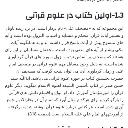
1.3-اولین کتاب در علوم قرآنی
این مجموعه که به «مصحف علی» نام بردار است، در بردارنده تاویل
و تفسیر آیات قرآن، محکم و متشابه و اسباب النزول بوده است و آیه
های منسوخ پیش از آیات ناسخ قرار داشته اند و به همانگونه آیات
مکی پیشتر از آیه های مدنی بوده است. محققان مسلمان بر این رای
هستند که مصحف بر اساس ترتیب نزول سوره های قرآن گرد آوری
شده است، به دلیل وجود مسایل مهم علوم قرآنی در مصحف امام
علی و زمان گردآوری آن، می توان نتیجه گرفت که مصحف آن
حضرت نخستین کتاب در حوزه علوم قرآنی می باشد. آية‏اللّه سيد
حسن صدر در كتاب تأسیس الشیعه لعلوم الاسلام مي‏گويد: ديگر علوم
قرآن را اميرمؤمنان آموزش داد. او انواع و اقسام دانش هاي قرآنی
را بازگو كرد و براي هركدام مثال آورد كه تمام آن در بحارالانوار جمع
آوري شده است. هر كتابي درباره علوم قرآن نوشته شده، برگرفته
از آموخته‏هاي امام علي عليه ‏السلام است.(صفحه 318).