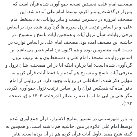
مصحف امام علی، نخستین نسخه جمع ‌آوری ‌شده قرآن است که
پس از درگذشت پیامبر اکرم، توسط امام علی آماده شد. این
مصحف امروزه در دسترس نیست و بنابر روایات، به دستخط امام
علی، و بر اساس ترتیب نزول سوره ها گردآوری شده بود. بر اساس
برخی روایات، شأن نزول آیات و همچنین آیات ناسخ و منسوخ، در
حاشیه این مصحف آمده بود. مصحف امام علی بر اساس توارث در
دست ائمه معصومین بوده و هم اکنون نزد امام عصر می باشد. بر
اساس روایات، مصحف امام علی با دستخط وی و به ترتیب نزول
گردآوری شده است؛ اما درباره اینکه آیا در این مصحف، شأن نزول و
معرفی آیات ناسخ و منسوخ هم آمده و یا فقط آیات قرآن کریم به
تنهایی ذکر شده، اختلافاتی در روایات وجود دارد. در روایتی از امام
باقر آمده که هیچکس قرآن را بر اساس ترتیب نزول جمع‌آوری نکرده،
مگر علی بن ابی طالب.( صفار، بصائر الدرجات، ۱۴۰۴ ه.ق، صفحه
۱۹۳).
به باور شهرستانی در تفسیر مفاتیح الاسرار، قرآن جمع ‌آوری‌ شده
توسط امام علی علاوه بر متن، حاشیه هم داشته است، و همچنین به
گفته شیخ مفید، تأویل آیات قرآن کریم هم در آن بوده است. بنابر