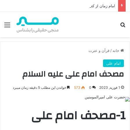
امام زمان از کجا ظهور می‌کند؟ محل ظهور امام زمان، نقشه راه ظهور از مکه تا پایتختی کوفه
جستجو برای
منو
خانه
/
قرآن و عترت
امام علی
مصحف امام علی علیه السلام
1 فوریه, 2023
0
573
خواندن این مطلب 5 دقیقه زمان میبرد
1-مصحف امام علی