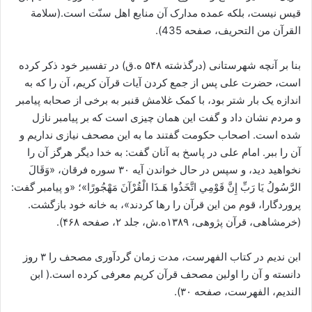
قیس نیست، بلکه عمده مدارک آن منابع اهل سنّت است.(سلامة
القرآن من التحریف، صفحه 435).
بنا بر آنچه شهرستانی (درگذشته ۵۴۸ ه.ق) در تفسیر خود ذکر کرده
است، حضرت علی پس از جمع کردن آیات قرآن کریم، آن را که به
اندازه یک بار شتر بود، با کمک غلامش قنبر به برخی از صحابه پیامبر
و مردم نشان داد و گفت این همان چیزی است که بر پیامبر نازل
شده است. اصحاب حکومت گفتند ما به این مصحف نیازی نداریم و
آن را ببر. امام علی در پاسخ به آنان گفت: به خدا دیگر هرگز آن را
نخواهید دید، و سپس در حال خواندن آیه ۳۰ سوره فرقان، «وَقَالَ
الرَّسُولُ يَا رَبِّ إِنَّ قَوْمِي اتَّخَذُوا هَـذَا الْقُرْآنَ مَهْجُورًا»؛ «و پيامبر گفت:
پروردگارا، قوم من اين قرآن را رها كردند»، به خانه خود بازگشت.
(خرمشاهی، قرآن ‌پژوهی، ۱۳۸۹ه.ش، جلد ۲، صفحه ۴۶۸).
ابن ندیم در کتاب الفهرست، مدت‌ زمان گردآوری مصحف را ۳ روز
دانسته و آن را اولین مصحف قرآن کریم معرفی کرده است.( ابن
الندیم، الفهرست، صفحه ۳۰).