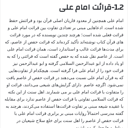
1.2-قرائت امام علی
امام علی همچنین از معدود قاریان اصلی قرآن بود و قرائتش حفظ
شده ‌است. ادعاهایی مبنی بر تعدادی تفاوت بین قرائت امام علی و
قرائت فعلی شده ‌است؛ هرچند چندین نویسنده که در مورد قرائت
های قرآن کتاب نوشته‌اند تأکید کرده‌اند که قرائت حفص از عاصم، که
برای مدت‌ها قرائت غالب و استاندارد است، همان قرائت امام علی
است. از عاصم نقل شده که به حفص گفته ‌است که قرائتی را که به
او یاد داده از ابو عبدالرحمن السلامی گرفته و ابو عبدالرحمن نیز
قرائت خود را از امام علی فرا گرفته ‌است. هیچکدام از تفاوت‌هایی
که به قرآن امام علی نسبت می‌دهند در قرائت حفص از عاصم یافت
نمی‌شود. اگرچه عاصم دارای گرایش‌های شیعی می‌دانند، قرائت او
را متفاوت با قرائت امام علی بر می شمارند. اهل سنت از این نکته
که قرائت السلامی تفاوتی با قرائت حفص از عاصم ندارد برای مقابله
با عقیده شیعه مبنی بر تفاوت قرائت‌ها استفاده می‌کردند، هرچند به
گفته مدرسی احتمالاً روایات مبنی بر برابری قرائت امام علی با
قرائت حفص از عاصم را اهل سنت برای خلع سلاح شیعیان در
مناظره ها جعل کرده ‌باشند.