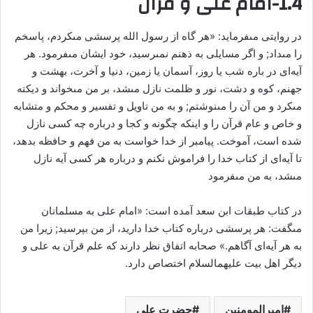
1.4-امام علی و قرآن
در روایتی مى‏فرماید: «هر گاه از رسول الله پرسشی مى‏کردم، پاسخم
را مى‏داد; و اگر مسایلی به ذهنم نمى‏رسید، خود ایشان مى‏فرمود. هر
آیه‌ای در باره ‏شب یا روز، آسمان یا زمین، دنیا و آخرت، بهشت و
جهنم، کوه و دشت، نور و ظلمت نازل مى‏شد، بر من مى‏خواند و دیکته
مى‏کرد و من ‏آن را مى‏نوشتم; و به من تاویل و تفسیر و محکم و متشابه
و خاص ‏و عام قرآن را و اینکه چگونه و کجا و درباره چه کسى نازل
شده ‏است، آموخت. پیامبر از خدا خواست‏ به من فهم و حافظه بدهد،
تا آیه‌ای از کتاب خدا را فراموش نکنم و درباره هر کسى آیه نازل
‏مى‏شد، به من مى‏فرمود
در کتاب طبقات ابن سعد آمده است: «امام على به مسلمانان
مى‏گفت: هر پرسشی درباره کتاب خدا دارید، از من بپرسید; زیرا من
به هر آیه‌ای آگاهم.» صحابه‏ اتفاق نظر دارند که علم قرآن به على و
دیگر اهل بیت علیهم‏السلام اختصاص دارد.
امیرالمومنین
حضرت علی