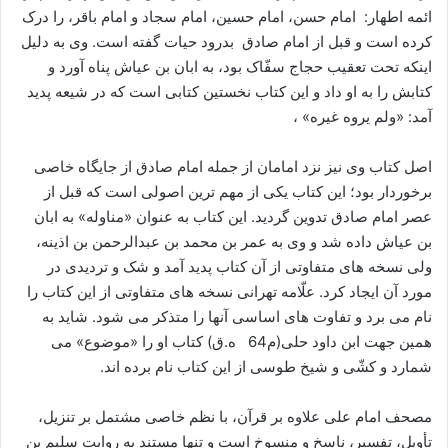
ائمه اطهار: امام حسن، امام حسین، امام سجاد و امام باقر، را درک
کرده است و قبل از امام صادق بدرود حیات گفته است. وی به دلیل
اینکه تحت تعقیب حجاج سفّاک بود، به ابان بن عیاش پناه آورد و
کتابش را به او داد و این کتاب نخستین کتابی است که در شیعه پدید
آمد: «ولم یروه غیره» ،
اصل کتاب وی نیز نزد امامان از جمله امام صادق از جایگاه خاصی
برخوردار بود؛ این کتاب یکی از مهم ترین اصولی است که قبل از
عصر امام صادق تدوین گردید. این کتاب به عنوان «مناوله» به ابان
بن عیاش داده شد و وی به عمر بن محمد بن عبدالرحمن بن اذینه،
ولی نسخه های متفاوتی از آن کتاب پدید آمد و شک و تردیدی در
مورد آن ایجاد کرد. علّامه تهرانی نسخه های متفاوتی از این کتاب را
نام می برد و تفاوت های اساسی آنها را متذکر می شود. شاید به
همین جهت ابن داود حلی(م64 ه.ق) کتاب او را «موضوع» می
شمارد و کشّی و شیخ طوسی از این کتاب نام برده اند.
مصحف امام علی علاوه بر قرآن، با نظم خاصی مشتمل بر تنزیل،
تأویل، تفسیر، ناسخ و منسوخ است و تنها مستند به روایت سلیم بن