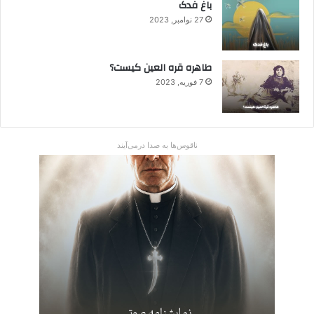
باغ فدک
27 نوامبر, 2023
طاهره قره العین کیست؟
7 فوریه, 2023
ناقوس‌ها به صدا در‌می‌آیند