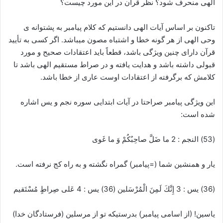
الهی منحرف شود؟ نظر قرآن در این مورد چیست؟
تاکنون بر اساس آیات الهی دانستیم که کلام پیامبر به پشتوانه ی
وحی الهی از هر گونه خطا و اشتباه مصون میباشد. اگر کسی به تأیید
قرآن دارای چنین ویژگی باشد، قطعاً باید اعتقادات صحیح و مورد
قبولی داشته باشد و هدایت یافته و در صراط مستقیم الهی باشد تا
کلامش که برگرفته از اعتقادات اوست عاری از خطا باشد.
این ویژگی پیامبر صراحتا در آیات ابتدایی سوره نجم و یس اشاره
شده است:
(53) النجم : 2 ما ضَلَّ صاحِبُكُمْ وَ ما غَوى‏
یار و همنشین شما (=پیامبر) گمراه نگشته و به راه کج نرفته است.
(36) يس : 3 إِنَّكَ لَمِنَ الْمُرْسَلين‏ (36) يس : 4 عَلى‏ صِراطٍ مُسْتَقيم‏
یاسین! (از اسامی پیامبر) بدرستیکه تو از مرسلین (فرستادگان خدا)