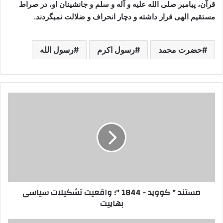
قرآن، پیامبر صلی الله علیه و آله و سلم و جانشینان او، در صراط
مستقیم الهی قرار داشته و دچار انحراف و ضلالت نمیگردند.
حضرت محمد
رسول اکرم
رسول الله
مستند
"
کووید
-
1844
"؛
واقعیت
تشکیلات
سیاسی
مستند " کووید - 1844 "؛ واقعیت تشکیلات سیاسی
بهاییت
بهاییت