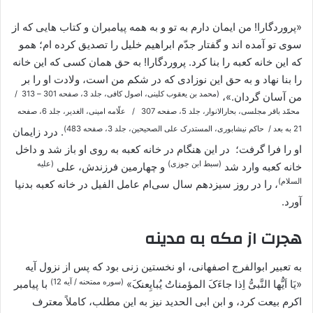
«پروردگارا! من ایمان دارم به تو و به همه پیامبران و کتاب هایی که از
سوی تو آمده اند و گفتار جدّم ابراهیم خلیل را تصدیق کرده ام؛ همو
که این خانه کعبه را بنا کرد. پروردگارا! به حق همان کسی که این خانه
را بنا نهاد و به حق این نوزادی که در شکم من است، ولادت او را بر
(محمد بن یعقوب کلینی، اصول کافی، جلد 3، صفحه 301 – 313 /
من آسان گردان.»،
محمّد باقر مجلسی، بحارالانوار، جلد 5، صفحه 307 / علّامه امینی، الغدیر، جلد 6، صفحه
21 به بعد / حاکم نیشابوری، المستدرک علی الصحیحین، جلد 3، صفحه 483)
. درد زایمان
او را فرا گرفت؛ در این هنگام در خانه کعبه به روی او باز شد و داخل
(سبط ابن جوزی)
(علیه
خانه کعبه وارد شد
و چهارمین فرزندش، علی
السلام)
، را در روز سیزدهم سال سی‌ام عامل الفیل در خانه کعبه بدنیا
آورد.
هجرت از مکه به مدینه
به تعبیر ابوالفرج اصفهانی، او نخستین زنی بود که پس از نزول آیه
(سوره ممتحنه / آیه 12)
«یَا اَیُّها النَّبیُّ اِذا جاءَکَ المؤمناتُ یُبایِعنکَ»
با پیامبر
اکرم بیعت کرد، و ابن ابی الحدید نیز به این مطلب، کاملاً معترف