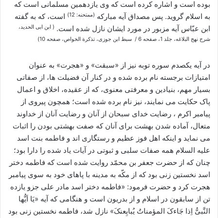
بوده است و اشاره کرده است که وی یازدهمین مسلمانی است که
(ممتحنه: 12)
به اسلام گروید. پس مصداق آیه مبارکه
است، که به گفته
( ابن ابی الحدید،
ابن عبّاس آیه مزبور در مورد ایشان نازل شده است.
شرح نهج البلاغه، جلد 1، صفحه 6 / سبط ابن جوزی، تذکرة الخواص، صفحه 10)
در آیه یکصدم سوره توبه نیز از «سبقت» و «هجرت» به عنوان
امتیازات برجسته نام برده شده و در کنار آن فضیلت ها، از صفاتی
بسیار مهم، بنیادین و معرفتی معنوی، که از عقیده، اخلاق و اعمال
پاک حکایت می نمایند، نیز نام برده شده است؛ همچون پیروی از
پیامبر اکرم ، رضایت خدای سبحان از آنان و رضایت آنان از خداوند
متعال، آماده شدن بهشت برای آنان که صفت بهشتی بودن را اثبات
می نماید و اینکه اهل فوز عظیم و رستگاری اند و فاطمه بنت اسد
علیه السلام همه صفات سلبی و ثبوتی در آیات یاد شده را دارا بود؛
چنان که از حضرت جعفر بن محمّد روایت شده است که فاطمه دختر
اسد نخستین زنی بود که از مکّه به مدینه با پاهای خود به سوی پیامبر
هجرت کرد و حضرت فرمود: «فاطمه دختر اسد مادر علی جزو یازده
تن از سابقون در اسلام و از بدریون است و هنگامی که آیه «یَا اَیُّها
النَّبیُّ اِذا جَاءکَ المؤمناتُ یُبایِعنکَ» نازل شد، فاطمه نخستین زنی بود