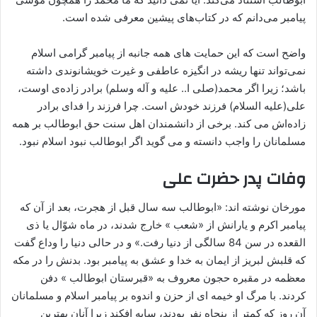
پیامبر می‌دانم که در کتاب‌های پیشین معرفی شده است.
واضح است که این حمایت های همه جانبه از پیامبر گرامی اسلام
نمی‌تواند تنها ریشه در انگیزه عاطفی و غیرت خویشانوندی داشته
باشد؛ زیرا اگر محمد(صلی ا.. علیه و آله وسلم) برادر زاده‌ی اوست،
علی(علیه السلام) فرزند خودش است. چرا فرزند را فدای برادر
زاده‌اش می کند. برخی از دانشمندان اهل سنت حق ابوطالب بر همه
مسلمانان را واجب دانسته و می گوید اگر ابوطالب نبود اسلام نبود.
وفات پدر حضرت علی
مورخان نوشته اند: «ابوطالب سه سال قبل از هجرت، بعد از آن که
پیامبر اکرم و یارانش از «شعب » خارج شدند، در ماه شوّال یا ذی
القعده در سن 84 سالگی از دنیا رفت.» و در حالی دنیا را وداع گفت
که قلبش لبریز از ایمان به خدا و عشق به پیامبر بود. بدنش را در مکه
معظمه در مقبره حجون معروف به «قبرستان ابوطالب » دفن
کردند. با مرگ او خیمه ای از حزن و اندوه بر پیامبر اسلام و مسلمانان
آن روز که کمتر از پنجاه نفر بودند، سایه افکند زیرا آنان بهترین