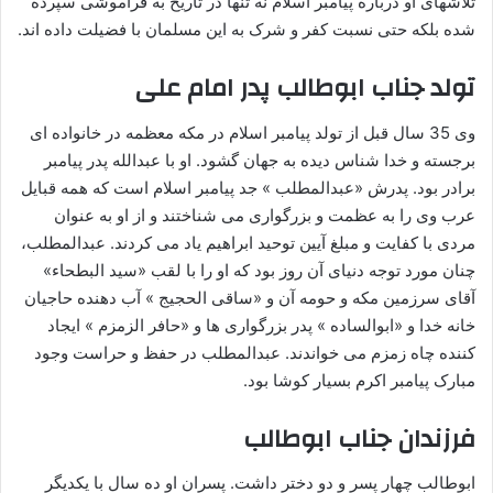
تلاشهای او درباره پیامبر اسلام نه تنها در تاریخ به فراموشی سپرده
شده بلکه حتی نسبت کفر و شرک به این مسلمان با فضیلت داده اند.
تولد جناب ابوطالب
پدر امام علی
وی 35 سال قبل از تولد پیامبر اسلام در مکه معظمه در خانواده ای
برجسته و خدا شناس دیده به جهان گشود. او با عبدالله پدر پیامبر
برادر بود. پدرش «عبدالمطلب » جد پیامبر اسلام است که همه قبایل
عرب وی را به عظمت و بزرگواری می شناختند و از او به عنوان
مردی با کفایت و مبلغ آیین توحید ابراهیم یاد می کردند. عبدالمطلب،
چنان مورد توجه دنیای آن روز بود که او را با لقب «سید البطحاء»
آقای سرزمین مکه و حومه آن و «ساقی الحجیج » آب دهنده حاجیان
خانه خدا و «ابوالساده » پدر بزرگواری ها و «حافر الزمزم » ایجاد
کننده چاه زمزم می خواندند. عبدالمطلب در حفظ و حراست وجود
مبارک پیامبر اکرم بسیار کوشا بود.
فرزندان جناب ابوطالب
ابوطالب چهار پسر و دو دختر داشت. پسران او ده سال با یکدیگر