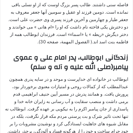
فاصله سنی داشتند. طالب پسر بزرگ اوست که از او نسلی باقی
نمانده است. دومین فرزند او عقیل و سومین آنها جعفر معروف به
جعفر طیار و چهارمین و آخرین فرزند پسری وی حضرت علی است.
دو دخترش یکی فاخته نام داشت که او را «ام هانی » می خواندند و
دختر دیگرش «ریطه » یا «اسماء» است. فرزندان ابوطالب همه از
فاطمه بنت اسد اند.( الفصول المهمة، صفحه 30).
زندگانی ابوطالب، پدر امام علی و عموی
پیامبر(صلی الله علیه و آله و سلم)
ابوطالب در خانواده ای خداپرست و موحد و در سایه پدری همچون
عبدالمطلب که از کمالات روحی و امتیازات معنوی برخوردار بود،
پرورش یافت. و همانند پدرش در مسیر آیین حنیف ابراهیمی قدم
برمی داشت و منصب سقایت و آب رسانی به زایران خانه خدا و
پاسداری از جان پیامبر اکرم را به نیکویی بر عهده گرفت. ابوطالب نه
تنها تحت تاثیر شرک و بت پرستی مردم مکه قرار نگرفت، بلکه در
مقابل شیوه های جاهلیت ایستادگی کرد و نوشیدن مشروبات را بر
خود حرام ساخت و خود را از هرگونه فساد و آلودگی، برحذر داشت.