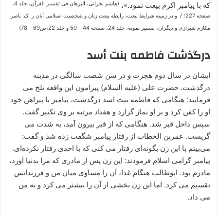
(هاشم بحرانی، البرهان فی تفسیر القرآن، جلد 4،
که با پیامبر اکرم بیعت نمود.»،
صفحه 227؛ / و در زمینه شرایط بیعت، رابطه بیعت زنان و شخصیت اسلامی آنان ر. ک: ناصر
مکارم شیرازی و دیگران، تفسیر نمونه، جلد 24، صفحه 44 – 50 و جلد 22،ص69 – 78)
درگذشت فاطمه بنت أسد
ایشان در سال دوم هجرت و در سن شصت سالگی در مدینه
درگذشت. حضرت علی (علیه السلام) پیرامون این واقعه تلخ می
فرمایند: هنگامی که فاطمه بنت اسد درگذشت، پیامبر با پیراهن خود
او را کفن کرد و بر او نماز گزارد و هفتاد مرتبه بر وی تکبیر گفت.
سپس داخل قبر شد. هنگامی که از قبر بیرون آمد، یه شدت می
گریست. عمربن الخطاب از رفتار پیامبر شگفت زده شد و گفت:
می‌بینم با این زن بگونه‌ای رفتار می کنی که با احدی رفتار نکرده‌ای.
پیامبر گرامی اسلام فرمودند: این زن پس از مادری که مرا بدنیا آورد،
مادرم بود. ابوطالب هنگام غذا، آن را مساوی میان من و فرزندانش
تقسیم می کرد. اما این زن بخشی از آن را بیشتر می کرد و به من
می داد.