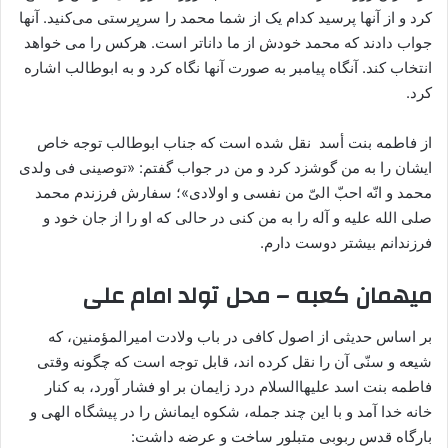
کرد و از آنها پرسید کدام یک از شما محمد را سرپرستی می‌کنید. آنها
جواب دادند که محمد خودش از ما داناتر است. هرکس را می خواهد
انتخاب کند. آنگاه پیامبر به صورت آنها نگاه کرد و به ابوطالب اشاره
کرد.
از فاطمه بنت أسد نقل شده است که جناب ابوطالب توجه خاص
ایشان را به من گوشزد کرد و من در جواب گفتم: «توصینی فی ولدی
محمد و انّه احبّ الیّ من نفسی و اولادی»؛ سفارش فرزندم محمد
صلی الله علیه و آله را به من کنی در حالی که او را از جان خود و
فرزندانم بیشتر دوست دارم.
میهمان کعبه
– محل تولد امام علی
بر اساس حدیثی از اصول کافی در باب ولادت امیرالمؤمنین، که
شیعه و سنّی آن را نقل کرده اند، قابل توجه است که چگونه وقتی
فاطمه بنت اسد علیهاالسلام درد زایمان بر او فشار آورد، به کنار
خانه خدا آمد و با این چند جمله، شکوه ایمانش را در پیشگاه الهی و
بارگاه قدس ربوبی متبلور ساخت و عرضه داشت: