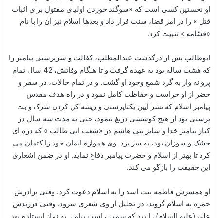
او نخستین کسی است که «سوگند خوردن اولیای مقتول برای اثبات
قتل » را در امر قضا، سنت قرار داد و بعدها اسلام نیز آن را با نام
«قسّامه » تثبیت کرد.
ابوطالب پس از درگذشت عبدالمطلب، کفالت و سرپرستی پیامبر را
که هشت ساله بود به عهده گرفت و تا هنگام وفاتش، 42 سال تمام
پروانه وار به گرد شمع وجود او گشت. و در تمام حالات، در سفر و
حضر از او حراست و حفاظت کامل نمود و در راه هدف مقدس
پیامبر اسلام که نشر آیین یکتاپرستی و ریشه کن کردن شرک و بت
پرستی بود از هیچ کوششی دریغ ننمود، حتی به مدت سه سال در
کنار پیامبر خدا و سایر بنی هاشم در «شعب ابی طالب » که دره ای
خشک و سوزان بود، به سر برد. وی همواره ایمان خود را کتمان می
کرد تا بهتر از اسلام و حضرت پیامبر دفاع نماید. او در ضمن اشعاری
این حقیقت را بازگو می کند.
او همسرش فاطمه بنت اسد را به اسلام دعوت کرد. وقتی برادرش
حمزه به اسلام گروید، در تجلیل از وی شعری سرود. وقتی فرزندش
علی (علیه السلام) را دید که سمت راست پیامبر به نماز ایستاده بود