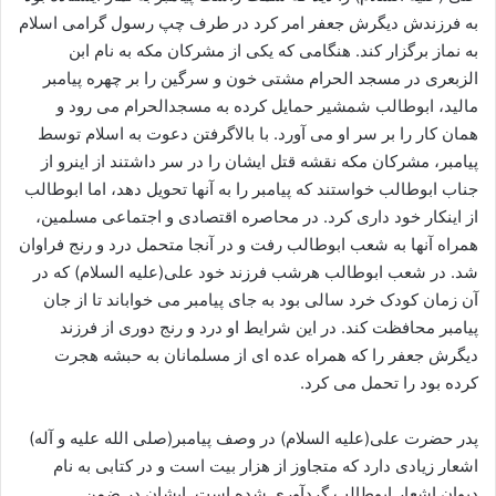
به فرزندش دیگرش جعفر امر کرد در طرف چپ رسول گرامی اسلام
به نماز برگزار کند. هنگامی که یکی از مشرکان مکه به نام ابن
الزبعری در مسجد الحرام مشتی خون و سرگین را بر چهره پیامبر
مالید، ابوطالب شمشیر حمایل کرده به مسجدالحرام می رود و
همان کار را بر سر او می آورد. با بالاگرفتن دعوت به اسلام توسط
پیامبر، مشرکان مکه نقشه قتل ایشان را در سر داشتند از اینرو از
جناب ابوطالب خواستند که پیامبر را به آنها تحویل دهد، اما ابوطالب
از اینکار خود داری کرد. در محاصره اقتصادی و اجتماعی مسلمین،
همراه آنها به شعب ابوطالب رفت و در آنجا متحمل درد و رنج فراوان
شد. در شعب ابوطالب هرشب فرزند خود علی(علیه السلام) که در
آن زمان کودک خرد سالی بود به جای پیامبر می خواباند تا از جان
پیامبر محافظت کند. در این شرایط او درد و رنج دوری از فرزند
دیگرش جعفر را که همراه عده ای از مسلمانان به حبشه هجرت
کرده بود را تحمل می کرد.
پدر حضرت علی(علیه السلام) در وصف پیامبر(صلی الله علیه و آله)
اشعار زیادی دارد که متجاوز از هزار بیت است و در کتابی به نام
دیوان اشعار ابوطالب گردآوری شده است. ایشان در ضمن