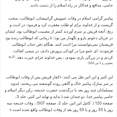
حامی، مدافع و فداکار در راه اسلام را از دست دادند.
پیامبر گرامی اسلام در وفات عمویش گرامیشان، ابوطالب، سخت
گریست و از خداوند برای او طلب مغفرت کرد و فرمود: در اذیت و
رنج، آنچه قریش بر سرم آوردند کمتر از مصیبت ابوطالب بود. ایشان
در جریان دعوتم بازو و نگهدار من بود؛ تا زمانی که ابوطالب زنده بود
قریشیان نمی‌توانستند مرا اذیت کنند. هنگام دفن جناب ابوطالب
فرمودند: ای عمو مرا در کودکی پرورش دادی، در یتیمی کفالت
(تاریخ
کردی و در بزرگی یاری نمودی ، پس خداوند جزای خیرت دهد.
یعقوبی ج 2 ص 350)
ابن کثیر و ابن اثیر نقل می کنند: «کفار قریش پس از وفات ابوطالب
بر سر مبارک پیامبر خاک و گاهی روده گوسفند می ریختند. اندوه
مسلمانان چند روز بعد با درگذشت حضرت خدیجه، رکن دیگر اسلام و
حامی پیامبر خدا، دو چندان شد.( بدایه و نهایه ابن کثیر، جلد 3،
صفحه 120 / کامل ابن اثیر، جلد 2، صفحه 507) ، وفات خدیجه سه
روز یا 35 روز و یا 55 روز بعد از وفات ابوطالب واقع شده است.»