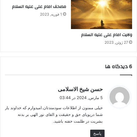
مصحف امام علی علیه السلام
1 فوریه, 2023
ولایت امام علی علیه السلام
27 ژوئن, 2023
‫6 دیدگاه ها
گ
حسن شیخ الاسلامی
ف
5 مارس, 2024 در 03:44
ت
خیلی ممنون از اطلاعات سودمندتان.امیدوارم که خداوند یار
:
شما درپویای حق و حقیقت و القای نور الهی بر بدنه
بشریت در ظلمت خفته باشید.
پاسخ