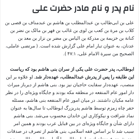
نام پدر و نام مادر حضرت علی
علی بن ابی‌طالب بن عبدالمطلب بن هاشم بن عبدمناف بن قصی بن
کلاب بن مرة بن کعب بن لوی بن غالب بن فهر بن مالک بن نضر بن
کنانة بن خزیمة بن مدرکة بن الیاس بن مضر بن نزار بن معد بن
عدنان، به عنوان تبار امام علی گزارش شده‌ است. ( مرتضی عاملی،
الصحیح من سیرة الامام علی، ۱:‎ ۴۷).
ابوطالب، پدر حضرت علی یکی از سران بنی هاشم بود که ریاست
این طایفه را پس از پدرش عبدالمطلب، عهده‌دار شد.
او علاوه بر این
منصب، عهده‌دار سقایت حاجیان نیز بود. بنی هاشم از دیرباز میراث
دار امور عام المنفعه در منطقه مکه بودند و جایگاه ویژه‌ای را در نظر
عامه مکیان داشتند. در میان امور عام المنفعه بنی هاشم، مسئله
حفر چاه زمزم توسط هاشم پدربزرگ ابوطالب تا سال‌ها به عنوان
نماد شرافت و نیکوکاری این خاندان محسوب می‌شد. بنی هاشم
دارای شأن و جایگاه ویژه‌ای در بین قبایل عرب بودند و همین امر
سبب شد تا بر اساس فقه اسلامی، بنی هاشم از تصرف در صدقات
منع بشوند. فرزندان از نسل ابوطالب را آل ابی‌طالب، طالبین، بنت