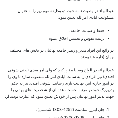
عبدالبهاء در وصیت نامه خود، دو وظیفه مهم زیر را به عنوان
مسئولیت ایادی امرالله تعیین نمود:
حفظ و صیانت جامعه،
تربیت نفوس و تحسین اخلاق عموم.
در واقع این افراد مدیر و رهبر جامعه بهائیان در بخش های مختلف
جهان (قاره ها) بودند.
عبدالبهاء، در الواح وصایا مقرر کرد که ولی امر بعدی (یعنی شوقی
افندی) نیز افرادی را به سمت ایادی امرالله منصوب سازد تا وی را
در امور جاریه آیین بهائیت یاری رسانند. شوقی افندی نیز به حکم
پدربزرگ خود در مرتبه نخست، عده ای از شخصیت های بهائی را
جهت تدبیر امور بهائیان پس از خودش تعیین نمود که عبارت بودند از:
جان ابنزر اسلمنت (1252-1303 شمسی)،
حاجی امین (1209-1306 شمسی)،