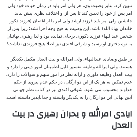
تبیین کرد. بنابر وصیت وی، هر ولی امر باید در زمان حیات خود ولی
امر پس از خود را تعیین کند تا پس از او اختلاف نظری پیش نیاید.
جانشین ولی امر باید فرزند ارشد ولی امر یا از اغصان (فرزند ذکور
خاندان بهاء الله) باشد. این وصیت به هیچ وجه اجرا نشد؛ زیرا پس از
شخص عبدالبهاء فرزند ذکوری برجای نمانده بود و لذا رهبری بهائیان
به نوه دختری او رسید و شوقی افندی نیز اصلا هیچ فرزندی نداشت!
بر طبق وصایای عبدالبهاء، ولی امرالله و بیت العدل مکمل یکدیگر
هستند. ولی امرالله وظیفه تفسیر قابل اطمینان امور دینی را دارد و
بیت العدل وظیفه داوری و ارائه نظر در امور مبهم و سوالات را دارد.
عدم تمکین به هر یک از این دو ارگان، در حکم عدم پیروی از حکم
خداوند محسوب می شود. شوقی افندی نیز در کتاب نظم جهانی
آیین بهائی این دو ارگان را به یکدیگر وابسته و جداناپذیر دانسته است.
ایادی امرالله و بحران رهبری در بیت
العدل