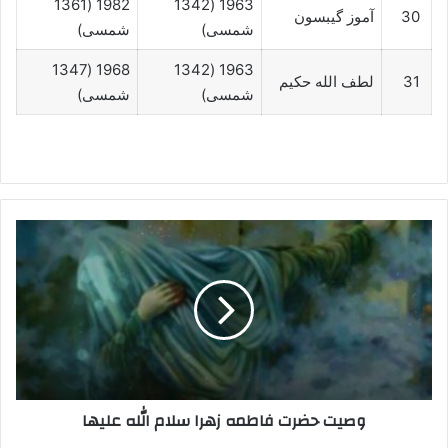
1982 (1361
1963 (1342
30
آموز گیبسون
شمسی)
شمسی)
1968 (1347
1963 (1342
31
لطف الله حکیم
شمسی)
شمسی)
وصیت
حضرت
فاطمه
زهرا
سلام
الله
علیها
وصیت حضرت فاطمه زهرا سلام الله علیها