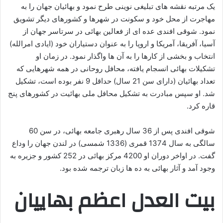
یک مرتبه نقشه های تبلیغی نوینی طرح نمود و بهائیان جهان را به
مهاجرت از محل خود و سکونت در شهرها و کشورهای دیگر تشویق
نمود. شوقی افندی عده ای از فعالین بهائی در سرتاسر جهان از
آسیا، آفریقا، آمریکا و اروپا را به عنوان دستیاران خود (ایادی امرالله)
انتخاب و بخشی از کارها را به آن ها واگذار نمود. در زمان او
تشکیلات بهائی انسجام یافته، محافل روحانی در همه شهرهایی که
تعداد بهائیان (دارای سن 21 سال) حداقل 9 نفر بوده است، تشکیل
شد. او سپس مبادرت به تشکیل محافل ملی بهائیت در کشورهای پنج
قاره کرد.
شوقی افندی پس از 36 سال رهبری جامعه بهائی، در سن 60
سالگی به سال 1374 قمری (1336 شمسی) در لندن جهان را وداع
گفت. در اواخر دوران او 4200 مرکز بهائی در 252 کشور و جزیره به
وجود آمد و آثار بهائی به ده ها زبان ترجمه شده بود.
بیت العدل اعظم
بهاییان