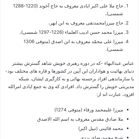
حاج ملا علی اکبر ایادی معروف به حاج آخوند (1220-1288
شمسی)،
حاج میرزامحمدتقی معروف به ابن ابهر،
میرزا محمد حسن ادیب العلماء (1226-1297 شمسی)،
میرزا علی محمّد معروف به ابن اصدق (متوفی 1306
شمسی).
عباس عبدالبهاء -که در دوره رهبری خویش شاهد گسترش بیشتر
دنیای بهائیت و هواداران این آیین در کشورها و قاره های مختلف بود-
با سازماندهی افراد برجسته بهائی و به کارگیری ایشان، شبکه
مدیریتی خویش را گسترش داد. افرادی که وی به جمع ایادی امرالله
افزود، عبارت اند از:
میرزا علیمحمد ورقاء (متوفی 1274)
ملا صادق مقدس معروف به اسم الله الاصدق
محمد قائینی (نبیل اکبر)
شیخ محمدرضای یزدی