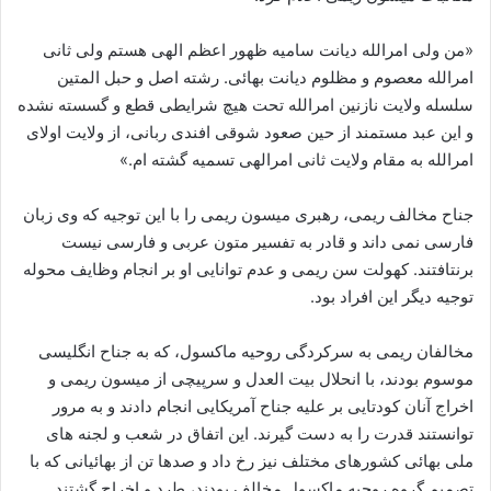
«من ولی امرالله دیانت سامیه ظهور اعظم الهی هستم ولی ثانی
امرالله معصوم و مظلوم دیانت بهائی. رشته اصل و حبل المتین
سلسله ولایت نازنین امرالله تحت هیچ شرایطی قطع و گسسته نشده
و این عبد مستمند از حین صعود شوقی افندی ربانی، از ولایت اولای
امرالله به مقام ولایت ثانی امرالهی تسمیه گشته ام.»
جناح مخالف ریمی، رهبری میسون ریمی را با این توجیه که وی زبان
فارسی نمی داند و قادر به تفسیر متون عربی و فارسی نیست
برنتافتند. کهولت سن ریمی و عدم توانایی او بر انجام وظایف محوله
توجیه دیگر این افراد بود.
مخالفان ریمی به سرکردگی روحیه ماکسول، که به جناح انگلیسی
موسوم بودند، با انحلال بیت العدل و سرپیچی از میسون ریمی و
اخراج آنان کودتایی بر علیه جناح آمریکایی انجام دادند و به مرور
توانستند قدرت را به دست گیرند. این اتفاق در شعب و لجنه های
ملی بهائی کشورهای مختلف نیز رخ داد و صدها تن از بهائیانی که با
تصمیم گروه روحیه ماکسول مخالف بودند، طرد و اخراج گشتند.