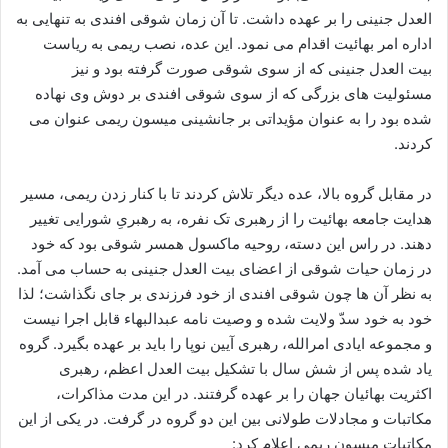
العدل جنینی را بر عهده داشت. تا آن زمان شوقی افندی به تنهایی به
اداره امر بهائیت اقدام می نمود. این عده، نصب ریمی به ریاست
بیت العدل جنینی که از سوی شوقی صورت گرفته بود و نیز
مسئولیت های بزرگی که از سوی شوقی افندی بر دوش وی نهاده
شده بود را به عنوان مؤیداتی بر جانشینی میسون ریمی عنوان می
کردند.
در مقابل گروه بالا، عده دیگر تلاش کردند تا با کنار زدن ریمی، مسیر
هدایت جامعه بهائیت را از رهبری تک نفره، به رهبریِ شورایی تغییر
دهند. در راس این دسته، روحیه ماکسول همسر شوقی بود که خود
در زمان حیات شوقی از اعضای بیت العدل جنینی به حساب می آمد.
به نظر آن ها چون شوقی افندی از خود فرزندی بر جای نگذاشت؛ لذا
خود به خود سدّ ولایت شده و وصیت نامه عبدالبهاء قابل اجرا نیست
و مجموعه ایادی امرالله، رهبری آیین نوپا را باید بر عهده بگیرد. گروه
یاد شده پس از شش سال با تشکیل بیت العدل اعظم، رهبری
اکثریت بهائیان جهان را بر عهده گرفتند. در این مدت مذاکرات،
مکاتبات و مجادلات طولانی بین این دو گروه در گرفت. در یکی از این
مکاتبات میسون ریمی اعلام کرد: