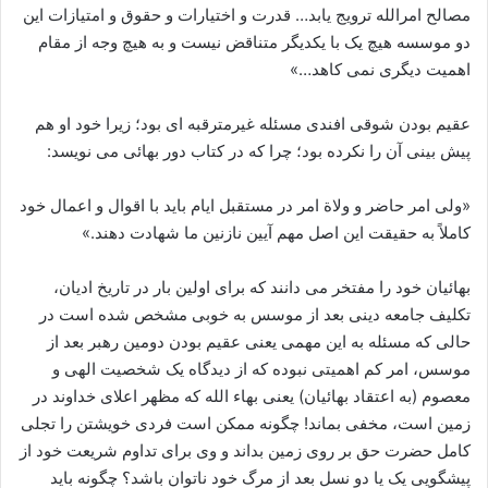
مصالح امرالله ترویج یابد… قدرت و اختیارات و حقوق و امتیازات این
دو موسسه هیچ یک با یکدیگر متناقض نیست و به هیچ وجه از مقام
اهمیت دیگری نمی کاهد…»
عقیم بودن شوقی افندی مسئله غیرمترقبه ای بود؛ زیرا خود او هم
پیش بینی آن را نکرده بود؛ چرا که در کتاب دور بهائی می نویسد:
«ولی امر حاضر و ولاة امر در مستقبل ایام باید با اقوال و اعمال خود
کاملاً به حقیقت این اصل مهم آیین نازنین ما شهادت دهند.»
بهائیان خود را مفتخر می دانند که برای اولین بار در تاریخ ادیان،
تکلیف جامعه دینی بعد از موسس به خوبی مشخص شده است در
حالی که مسئله به این مهمی یعنی عقیم بودن دومین رهبر بعد از
موسس، امر کم اهمیتی نبوده که از دیدگاه یک شخصیت الهی و
معصوم (به اعتقاد بهائیان) یعنی بهاء الله که مظهر اعلای خداوند در
زمین است، مخفی بماند! چگونه ممکن است فردی خویشتن را تجلی
کامل حضرت حق بر روی زمین بداند و وی برای تداوم شریعت خود از
پیشگویی یک یا دو نسل بعد از مرگ خود ناتوان باشد؟ چگونه باید