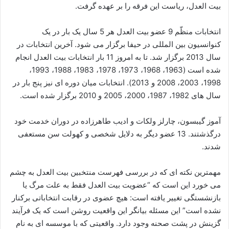
بیت العدل، ریاست این فرقه را بر عهده گرفت.
انتخابات منظّم 9 عضو بیت العدل هر 5 سال یک بار در یک
کنوانسیون بین المللی در حیفا برگزار می شود. آخرین انتخابات در
سال 2013 برگزار شد. تا به امروز 11 بار انتخابات بیت العدل انجام
شده است (1963، 1968، 1973، 1978، 1983، 1988، 1993،
1998، 2003، 2008 و 2013). انتخابات میان دوره ای نیز پنج بار در
سال های 1982، 1987، 2000، 2005 و 2010 برگزار شده است.
آموز گیبسون، چارلز ولکات و ادیب طاهرزاده در دوران خدمت خود
درگذشتند. 13 عضو دیگر به دلایل شخصی و کهولت سن مستعفی
شدند.
مهمترین نکته ای که در بررسی فهرست منتخبین بیت العدل به چشم
می خورد این است که “عضویت بیت العدل فقط به علت مرگ یا
بازنشستگی تغییر یافته است: هیچ عضوی در رقابت انتخاباتی برکنار
نشده است” این مسئله بیانگر این واقعیت روشن است که یک فرآیند
گزینش در پشت صحنه وجود دارد. واقعیتی که با موسسه ای به نام