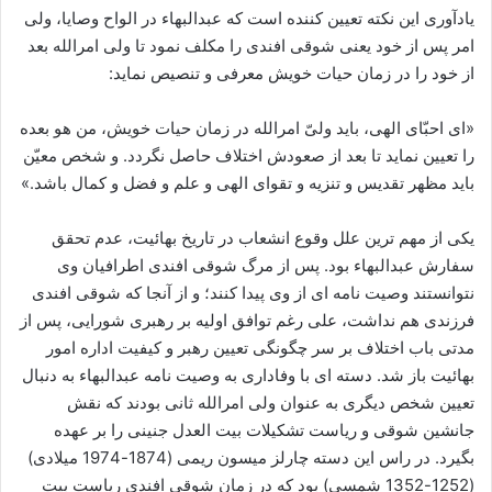
یادآوری این نکته تعیین کننده است که عبدالبهاء در الواح وصایا، ولی
امر پس از خود یعنی شوقی افندی را مکلف نمود تا ولی امرالله بعد
از خود را در زمان حیات خویش معرفی و تنصیص نماید:
«ای احبّای الهی، باید ولیّ امرالله در زمان حیات خویش، من هو بعده
را تعیین نماید تا بعد از صعودش اختلاف حاصل نگردد. و شخص معیّن
باید مظهر تقدیس و تنزیه و تقوای الهی و علم و فضل و کمال باشد.»
یکی از مهم ترین علل وقوع انشعاب در تاریخ بهائیت، عدم تحقق
سفارش عبدالبهاء بود. پس از مرگ شوقی افندی اطرافیان وی
نتوانستند وصیت نامه ای از وی پیدا کنند؛ و از آنجا که شوقی افندی
فرزندی هم نداشت، علی رغم توافق اولیه بر رهبری شورایی، پس از
مدتی باب اختلاف بر سر چگونگی تعیین رهبر و کیفیت اداره امور
بهائیت باز شد. دسته ای با وفاداری به وصیت نامه عبدالبهاء به دنبال
تعیین شخص دیگری به عنوان ولی امرالله ثانی بودند که نقش
جانشین شوقی و ریاست تشکیلات بیت العدل جنینی را بر عهده
بگیرد. در راس این دسته چارلز میسون ریمی (1874-1974 میلادی)
(1252-1352 شمسی) بود که در زمان شوقی افندی ریاست بیت