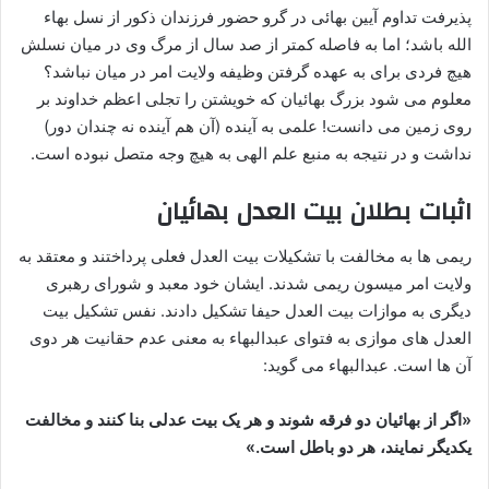
پذیرفت تداوم آیین بهائی در گرو حضور فرزندان ذکور از نسل بهاء
الله باشد؛ اما به فاصله کمتر از صد سال از مرگ وی در میان نسلش
هیچ فردی برای به عهده گرفتن وظیفه ولایت امر در میان نباشد؟
معلوم می شود بزرگ بهائیان که خویشتن را تجلی اعظم خداوند بر
روی زمین می دانست! علمی به آینده (آن هم آینده نه چندان دور)
نداشت و در نتیجه به منبع علم الهی به هیچ وجه متصل نبوده است.
اثبات بطلان بیت العدل بهائیان
ریمی ها به مخالفت با تشکیلات بیت العدل فعلی پرداختند و معتقد به
ولایت امر میسون ریمی شدند. ایشان خود معبد و شورای رهبری
دیگری به موازات بیت العدل حیفا تشکیل دادند. نفس تشکیل بیت
العدل های موازی به فتوای عبدالبهاء به معنی عدم حقانیت هر دوی
آن ها است. عبدالبهاء می گوید:
«اگر از بهائیان دو فرقه شوند و هر یک بیت عدلی بنا کنند و مخالفت
یکدیگر نمایند، هر دو باطل است.»