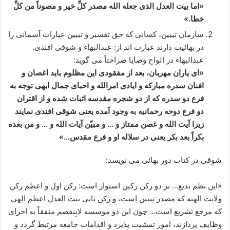
«اما بیت العدل الذی جعله الله مصدر کلِّ خیر و مصوناً من کلِّ
خطا.»
سازمان تبیین، کسانی که حق تفسیر و تبیین عبارات آسمانی را
در بهائیت دارند عبارت اند از: عبدالبهاء و شوقی افندی.
عبدالبهاء در الواح وصایا صراحتاً می گوید:
«ای یاران مهربان، بعد از مفقودی این مظلوم باید اغصان و
افنان سدره مبارکه و ایادی امرالله و احبای جمال ابهی توجه به
فرع دو سدره که از دو شجره مقدسه اثبات شده و از اقتران
دو فرع دوحه رحمانیه به وجود آمده یعنی شوقی افندی نمایند
زیرا آیت الله و غصن ممتاز و … و مبیّن آیات الله و … و من بعده
بکراً بعد بکر یعنی در سلاله او و فرع مقدس…»
شوقی در کتاب دور بهائی می نویسد:
«این نظم بدیع… بر دو رکن رکین استوار است: رکن اول و اعظم رکن
ولایت الهیه که مصدر تبیین است، و رکن ثانی بیت العدل اعظم الهی
که مرجع تشریع است… چون این دو موسسه لایِنفصم متفقاً به اجرای
وظایف پردازند، امور تمشیت پذیرد و اقدامات جامعه مرتبط گردد و