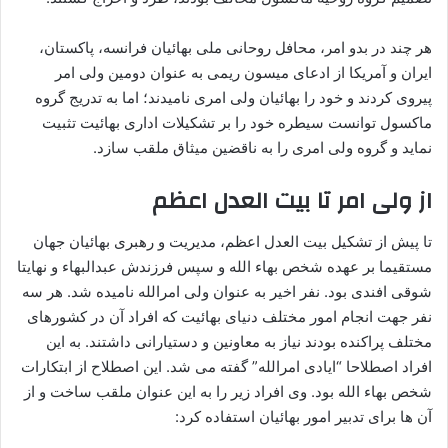
هر چند در بدو امر، محافل روحانی ملی بهائیان فرانسه، پاکستان،
ایران و آمریکا از ادعای میسون ریمی به عنوان دومین ولی امر
پیروی کردند و خود را بهائیان ولی امری نامیدند؛ اما به تدریج گروه
ماکسول توانست سیطره خود را بر تشکیلات اداری بهائیت تثبیت
نماید و گروه ولی امری را به ناقضین میثاق ملقب سازد.
از ولی امر تا بیت العدل اعظم
تا پیش از تشکیل بیت العدل اعظم، مدیریت و رهبری بهائیان جهان
مستقیما بر عهده شخص بهاء الله و سپس فرزندش عبدالبهاء و نهایتا
شوقی افندی بود. نفر اخیر به عنوان ولی امرالله نامیده شد. هر سه
نفر جهت انجام امور مختلف دنیای بهائیت که افراد آن در کشورهای
مختلف پراکنده بودند نیاز به معاونین و دستیارانی داشتند. به این
افراد اصطلاحا “ایادی امرالله” گفته می شد. این اصطلاح از ابتکارات
شخص بهاء الله بود. وی افراد زیر را به این عنوان ملقب ساخت و از
آن ها برای تدبیر امور بهائیان استفاده کرد: