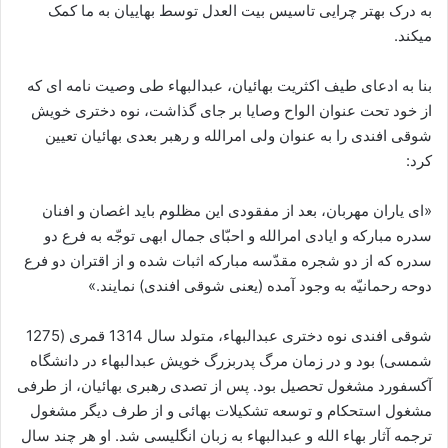
به درک بهتر چرایی تاسیس بیت العدل توسط بهاییان به ما کمک
میکند.
بنا به ادعای طیف اکثریت بهائیان، عبدالبهاء طی وصیت نامه ای که
از خود تحت عنوان الواح وصایا بر جای گذاشت، نوه دختری خویش
شوقی افندی را به عنوان ولی امرالله و رهبر بعدی بهائیان تعیین
کرد:
«ای یاران مهربان، بعد از مفقودی این مظلوم باید اغصان و افنان
سدره مبارکه و ایادی امرالله و احبّای جمال ابهی توجّه به فرع دو
سدره که از دو شجره مقدّسه مبارکه اثبات شده و از اقتران دو فرع
دوحه رحمانیّه به وجود آمده (یعنی شوقی افندی) نمایند.»
شوقی افندی نوه دختری عبدالبهاء، متولد سال 1314 قمری (1275
شمسی) بود و در زمان مرگ پدربزرگ خویش عبدالبهاء در دانشگاه
آکسفورد مشغول تحصیل بود. پس از تصدی رهبری بهائیان، از طرفی
مشغول استحکام و توسعه تشکیلات بهائی و از طرف دیگر مشغول
ترجمه آثار بهاء الله و عبدالبهاء به زبان انگلیسی شد. او هر چند سال