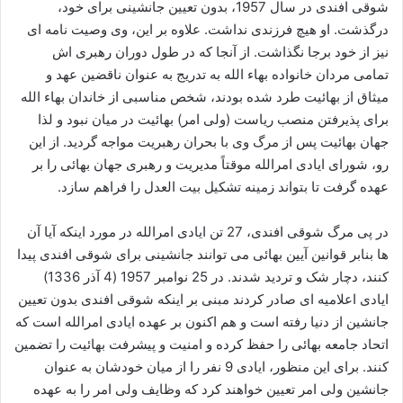
شوقی افندی در سال 1957، بدون تعیین جانشینی برای خود،
درگذشت. او هیچ فرزندی نداشت. علاوه بر این، وی وصیت نامه ای
نیز از خود برجا نگذاشت. از آنجا که در طول دوران رهبری اش
تمامی مردان خانواده بهاء الله به تدریج به عنوان ناقضین عهد و
میثاق از بهائیت طرد شده بودند، شخص مناسبی از خاندان بهاء الله
برای پذیرفتن منصب ریاست (ولی امر) بهائیت در میان نبود و لذا
جهان بهائیت پس از مرگ وی با بحران رهبریت مواجه گردید. از این
رو، شورای ایادی امرالله موقتاً مدیریت و رهبری جهان بهائی را بر
عهده گرفت تا بتواند زمینه تشکیل بیت العدل را فراهم سازد.
در پی مرگ شوقی افندی، 27 تن ایادی امرالله در مورد اینکه آیا آن
ها بنابر قوانین آیین بهائی می توانند جانشینی برای شوقی افندی پیدا
کنند، دچار شک و تردید شدند. در 25 نوامبر 1957 (4 آذر 1336)
ایادی اعلامیه ای صادر کردند مبنی بر اینکه شوقی افندی بدون تعیین
جانشین از دنیا رفته است و هم اکنون بر عهده ایادی امرالله است که
اتحاد جامعه بهائی را حفظ کرده و امنیت و پیشرفت بهائیت را تضمین
کنند. برای این منظور، ایادی 9 نفر را از میان خودشان به عنوان
جانشین ولی امر تعیین خواهند کرد که وظایف ولی امر را به عهده