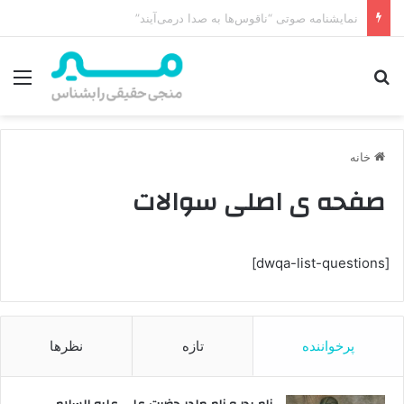
امام زمان از کجا ظهور می‌کند؟ محل ظهور امام زمان، نقشه راه ظهور از مکه تا پایتختی کوفه
جستجو برای
منو
خانه
صفحه ی اصلی سوالات
[dwqa-list-questions]
پرخواننده
تازه
نظرها