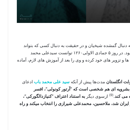
 دنبال گمشده شیخیان و در حقیقت به دنبال کسی که بتواند
چنین نقشی را ایفا کند روانه ایران و شهر شیراز می شود. در روز ۵ جمادی الاولی۱۲۶۰ توانست سیدعلی محمد
و تزویر های خود کرده و وی را بعد از آموزش های لازم، آماده
لت انگلستان
مدت‌ها پیش از آنکه
سید علی محمد باب
ادعای
بشرویه‏ ای هم شخصی است که ”آرتور کونولی”، افسر
(9)
 می کند
.
ازسوی دیگر
به استناد اعتراف “کنیازدالگورکی”،
ایران شد، ملاحسین، محمدعلی شیرازی را انتخاب می‏کند و راه