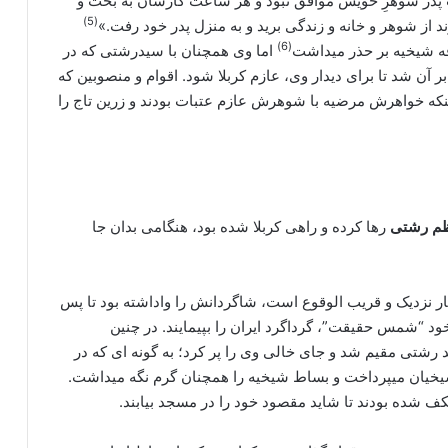
ت پدر شوهرِ خویش موافق نبود و هر ساعت کارشان به بحث و
(5)
 از شوهر و خانه و زندگی برید و به منزل پدر خود رفت.»
(6)
فرقه شیخیه بر حذر می‏داشت
اما وی همچنان با سیدرشتی که در
بر آن شد تا برای دیدار وی، عازم کربلا شود. اقوام و منصوبین که
نکه خواهرش مرضیه با شوهرش عازم عتبات بودند و زرین تاج را
ظم رشتی
رها کرده و راهی کربلا شده بود، هنگامی بدان جا
ر نزدیک و قریب الوقوع است، شاگردانش را واداشته بود تا پس
“شمس حقیقت”، گرداگرد ایران را بپیمایند. در چنین
 رشتی مقیم شد و جای خالی وی را پر کرد؛ به گونه‏ ای که در
خیان می‏پرداخت و بساط شیخیه را همچنان گرم نگه می‏داشت.
ف شده بودند تا شاید مقصود خود را در مسجد بیابند.