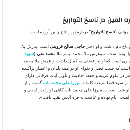
 العین در ناسخ التواریخ
 مؤلف “
ناسخ التواریخ
” درباره زرین تاج چنین آورده است:
 تاج نام داشت و او دختر
حاجی صالح قزوینی
است. پدرش یک
قها بوده است. شوهرش ملا محمد، پسر
ملا محمد تقی (
شهید
 وی است که او نیز فضلی به کمال داشت و عمش ملا محمد
ست که صیت فضل و تقوای او در همه بلدان و اعصار پراکنده
ر در علوم عربیه و حفظ احادیث و تأویل آیات فرقانی دارای
 از سوء قضا شیفته کلمات
میرزا علی محمد باب
گشت و از
و شد. اصحاب میرزا علی محمد باب گاهی او را بدرالدجی و
حی نام نهاده و عاقبت به قره العین لقب یافت».