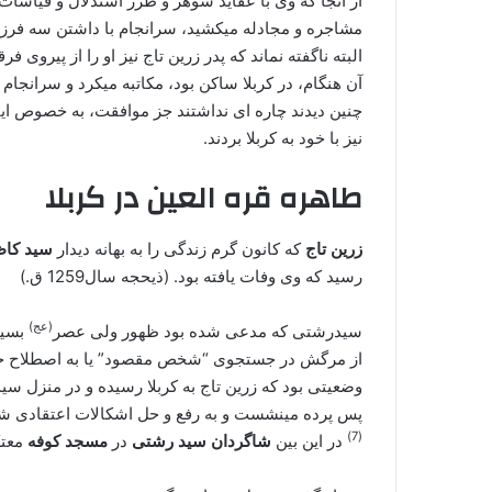
از آنجا که وی با عقاید شوهر و طرز استدلال و قیاسا
مشاجره و مجادله می‏کشید، سرانجام با داشتن سه فرزند
البته ناگفته نماند که پدر زرین تاج نیز او را از پیروی 
آن هنگام، در کربلا ساکن بود، مکاتبه می‏کرد و سرانجام 
چنین دیدند چاره ای نداشتند جز موافقت، به خصوص ای
نیز با خود به کربلا بردند.
طاهره قره العین در کربلا
زرین تاج
که کانون گرم زندگی را به بهانه دیدار
سید کا
رسید که وی وفات یافته بود. (ذیحجه سال1259 ق.)
(عج)
سیدرشتی که مدعی شده بود ظهور ولی عصر
بسیا
از مرگش در جستجوی “شخص مقصود” یا به اصطلاح خود 
وضعیتی بود که زرین تاج به کربلا رسیده و در منزل سید
پس پرده می‏نشست و به رفع و حل اشکالات اعتقادی شی
(7)
در این بین
شاگردان سید رشتی
در
مسجد کوفه
معتک