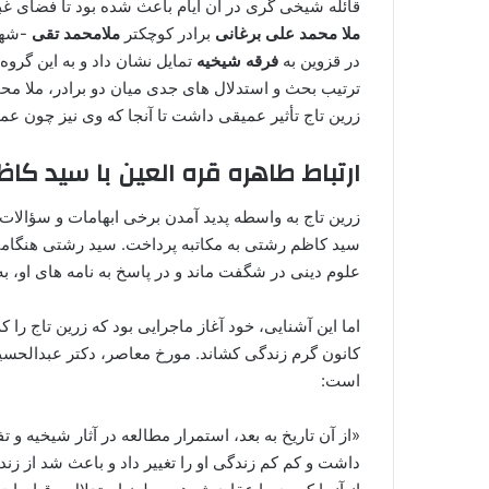
قائله شیخی گری در آن ایام باعث شده بود تا فضای غبار
ملا محمد علی برغانی
برادر کوچکتر
ملامحمد تقی
-شهید
در قزوین به
فرقه شیخیه
تمایل نشان داد و به این گرو
ترتیب بحث و استدلال های جدی میان دو برادر، ملا محم
زرین تاج تأثیر عمیقی داشت تا آنجا که وی نیز چون 
ارتباط طاهره قره العین با سید کا
زرین تاج به واسطه پدید آمدن برخی ابهامات و سؤالات،
سید کاظم رشتی به مکاتبه پرداخت. سید رشتی هنگامی 
علوم دینی در شگفت ماند و در پاسخ به نامه های او، ب
اما این آشنایی، خود آغاز ماجرایی بود که زرین تاج را 
کانون گرم زندگی کشاند. مورخ معاصر، دکتر عبدالحسین ن
است:
«از آن تاریخ به بعد، استمرار مطالعه در آثار شیخیه 
داشت و کم کم زندگی او را تغییر داد و باعث شد از زند