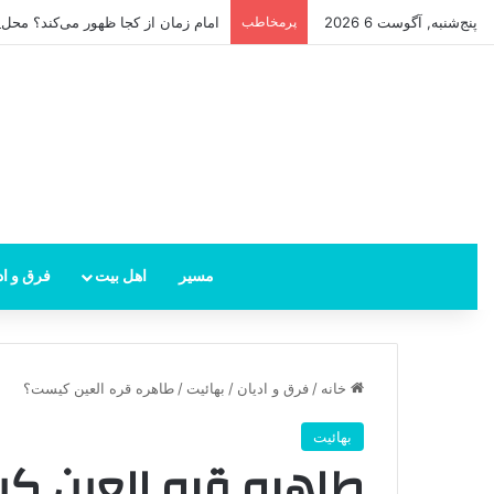
پنج‌شنبه, آگوست 6 2026
پرمخاطب
امام زمان از کجا ظهور می‌کند؟ محل 
مسیر
اهل بیت
فرق و اد
خانه
/
فرق و ادیان
/
بهائیت
/
طاهره قره العین کیست؟
بهائیت
طاهره قره العین ک