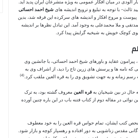
 آلودی در میان افکار عمومی به ویژه متشرعان ایران پدید آید.
 ثالث- با توجه به تبلیغ و ترویج اندیشه های
شیخ احمد احسائی
ه پیوست و مروج افکار و اندیشه های سرکرده این فرقه شد، بدین
دتقی و ملا محمدعلی به وجود آمد. این تبادل نظرها بر اندیشه
عموی کوچک خویش به شیخیه گرایش پیدا کرد.
ظم
 پیرامون عقاید و باورهای شیخ احمد احسائی، با جانشین وی
که نامه ها و پرسش های زرین تاج را دید، از اشراف وی به
(4)
ه رسم زمانه و به جهت تشویق وی را به قره العین ملقب کرد.
که حال در بین شیخیان به
قره العین
معروف گشته بود، به ترک
وائی در مقاله دوم از کتاب فتنه باب در این باره چنین آورده
و تفحص کتب ایشان، تمام حواس قره العین را به خود معطوف
گانی مقدس زناشویی به دور افتاده و رهسپار کوچه و بازار شود.