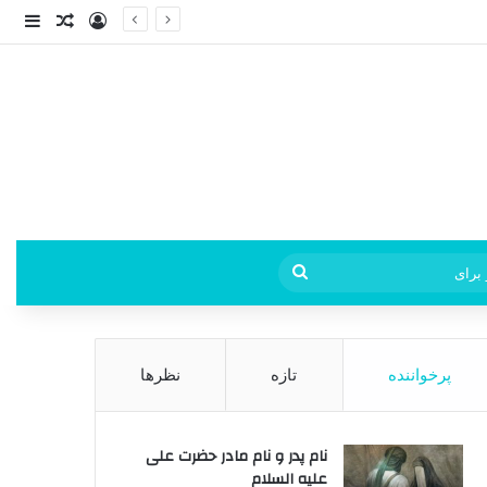
ورود
ساید
نوشته ت
فی
جستجو
برای
پرخواننده
تازه
نظرها
نام پدر و نام مادر حضرت علی
علیه السلام