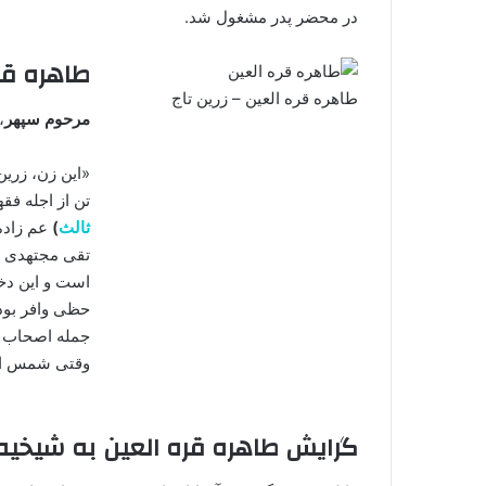
در محضر پدر مشغول شد.
طاهره قره
طاهره قره العین – زرین تاج
مرحوم سپهر
،
«این زن، زرین
تن از اجله ف
ثالث
)
عم زاده
تقی مجتهدی ا
است و این دخت
حظی وافر بود
جمله اصحاب ا
وقتی شمس الض
گرایش طاهره قره العین به شیخیه