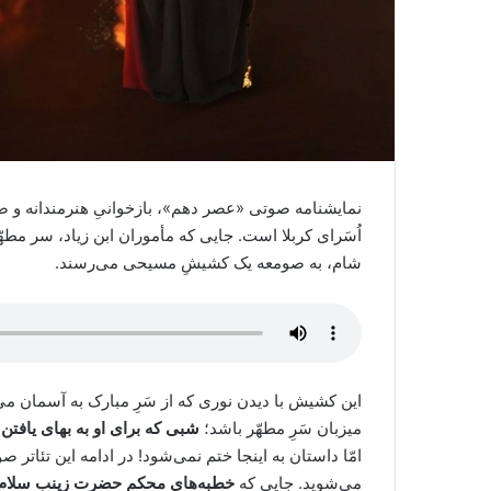
نمایشنامه صوتی «عصر دهم»، بازخوانیِ هنرمندانه و ص
اُسَرای کربلا است. جایی که مأموران ابن زیاد، سر مطهّر
شام، به صومعه یک کشیشِ مسیحی می‌رسند.
این کشیش با دیدن نوری که از سَرِ مبارک به آسمان می
میزبان سَرِ مطهّر باشد؛
شبی که برای او به بهای یافتن
امّا داستان به اینجا ختم نمی‌شود! در ادامه این تئاتر صوت
می‌شوید. جایی که
خطبه‌های محکم حضرت زینب سلام‌ال