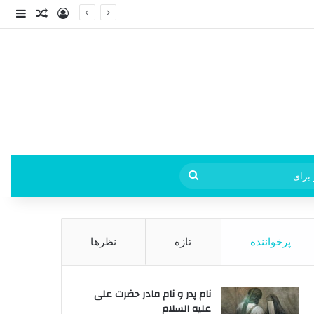
ورود
ساید
نوشته ت
فی
جستجو
برای
پرخواننده
تازه
نظرها
نام پدر و نام مادر حضرت علی
علیه السلام