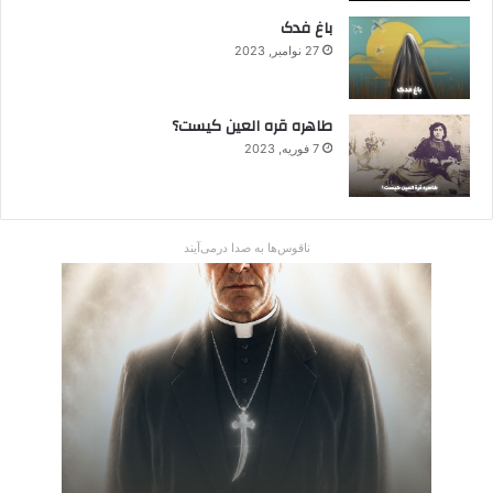
باغ فدک
27 نوامبر, 2023
طاهره قره العین کیست؟
7 فوریه, 2023
ناقوس‌ها به صدا در‌می‌آیند