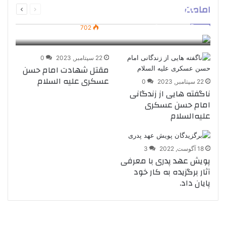
شهادت، زندان، سختی‌ها و
امامت
امام علی
امام حسین
صفحه
صفحه
وصیت‌های امام حسن عسکری
jbr@hadi
15 می, 2025
0
702
22 سپتامبر, 2023
0
مقتل شهادت امام حسن
عسکری علیه السلام
22 سپتامبر, 2023
0
ناگفته هایی از زندگانی
امام حسن عسکری
علیه‌السلام
18 آگوست, 2022
3
پویش عهد پدری با معرفی
آثار برگزیده به کار خود
پایان داد.