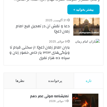
بیشتر بخوانید »
31 آگوست, 2025
دعا و نقش آن در تعجیل فرج امام
زمان (عج)
9 جولای, 2025
یاران امام زمان (عج): از سختی قیام تا
ویژگی‌های ۳۱۳ یار خاص حضور زنان و
سپاه ده هزار نفری
تازه
پرخواننده
نظرها
نمایشنامه صوتی عصر دهم
1 جولای, 2026