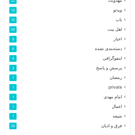
مهدویت
22
ویدئو
13
باب
10
اهل بیت
56
اخبار
9
دسته‌بندی نشده
6
اینفوگرافی
4
پرسش و پاسخ
3
رمضان
1
private
1
امام مهدی
1
اعمال
1
شیعه
1
فرق و ادیان
30