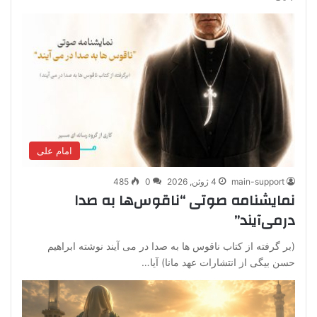
امام علی
main-support
4 ژوئن, 2026
0
485
نمایشنامه صوتی “ناقوس‌ها به صدا
در‌می‌آیند”
(بر گرفته از کتاب ناقوس ها به صدا در می آیند نوشته ابراهیم
حسن بیگی از انتشارات عهد مانا) آیا…