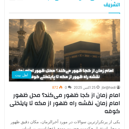
الشریف
اهل بیت
jbr@hadi
25 اکتبر, 2025
0
872
امام زمان از کجا ظهور می‌کند؟ محل ظهور
امام زمان، نقشه راه ظهور از مکه تا پایتختی
کوفه
یکی از پرتکرارترین سوالات در مورد آخرالزمان، مکان دقیق ظهور
و محل استقرار حکومت حضرت مهدی (عج) است. بر اساس…