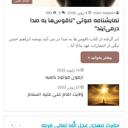
امام علی
main-support
4 ژوئن, 2026
0
485
نمایشنامه صوتی “ناقوس‌ها به صدا
در‌می‌آیند”
(بر گرفته از کتاب ناقوس ها به صدا در می آیند نوشته ابراهیم حسن
بیگی از انتشارات عهد مانا) آیا…
بیشتر بخوانید »
14 ژانویه, 2025
آزمون مولود کعبه
27 ژوئن, 2023
ولایت امام علی علیه السلام
قبلی
بعدی
حضرت مهدی عجل الله تعالی فرجه
صفحه
صفحه