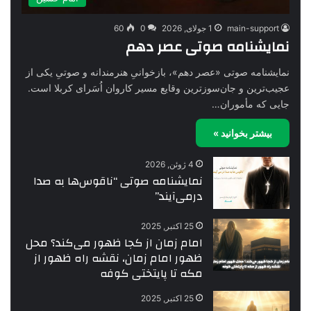
main-support
1 جولای, 2026
0
60
نمایشنامه صوتی عصر دهم
نمایشنامه صوتی «عصر دهم»، بازخوانیِ هنرمندانه و صوتیِ یکی از
عجیب‌ترین و جان‌سوزترین وقایع مسیر کاروان اُسَرای کربلا است.
جایی که مأموران…
بیشتر بخوانید »
4 ژوئن, 2026
نمایشنامه صوتی “ناقوس‌ها به صدا
در‌می‌آیند”
25 اکتبر, 2025
امام زمان از کجا ظهور می‌کند؟ محل
ظهور امام زمان، نقشه راه ظهور از
مکه تا پایتختی کوفه
25 اکتبر, 2025