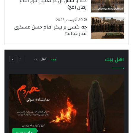
دعا و نقش آن در تعجیل فرج امام
زمان (عج)
30 آگوست, 2025
چه کسی بر پیکر امام حسن عسکری
نماز خواند؟
قبلی
بعدی
اهل بیت
همه
اهل بیت
صفحه
صفحه
امام حسین