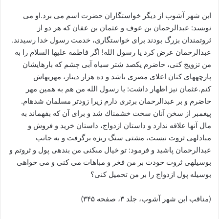
ابن شهر آشوب از دیگر خواستگاران حضرت اسم می برد.او می
نویسد: عبدالرحمان بن عوف و عثمان بن عفان كه هر دو از
ثروتمندان بزرگ بودند برای خواستگاری، خدمت رسول خدا رسیدند.
عبدالرحمان عرض كرد یا رسول الله! اگر فاطمه علیها السلام را به
من تزویج كنى، حاضرم یكصد شتر سیاه آبى چشم كه بارهایشان
پارچه‎هاى كتان اعلاى مصرى باشد و ده هزار دینار، مهریه‎اش
كنم.عثمان نیز اظهار داشت: یا رسول الله من هم به همین مهر
حاضرم و بر عبدالرحمان برترى دارم زیرا زودتر مسلمان شده‎ام.
پیغمبر از سخن آنان سخت خشمناك شد و براى آن كه بفهماند به
مال آنها علاقه ندارد و داستان ازدواج، داستان خرید و فروش و
مبادله‎ى ثروت نیست، مشتى سنگ ریزه برگرفت و به جانب
عبدالرحمان پاشید و فرمود: تو خیال مى‎كنى من بنده‎ى پول و ثروتم و
بوسیله‎ى ثروت خودت بر من فخر و مباهات می‎ كنى و مى ‎خواهى
بوسیله پول ازدواج را بر من تحمیل كنى؟
(مناقب ابن شهر آشوب، جلد ۳، صفحه ۳۴۵)