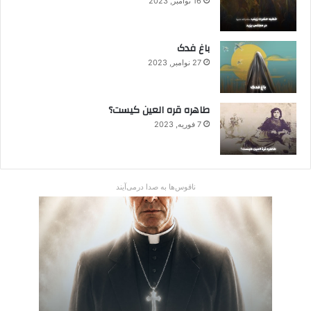
16 نوامبر, 2023
باغ فدک
27 نوامبر, 2023
طاهره قره العین کیست؟
7 فوریه, 2023
ناقوس‌ها به صدا در‌می‌آیند