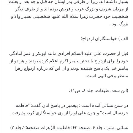
بسیار داشته اند. زیرا از طرفی پدر ایشان چه قبل و چه بعد از بعثت
از مردان شریف و بزرگ عرب و قریش بوده اند و از طرف دیگر
شخصیت خود حضرت زهرا سلام الله علیها شخصیتی بسیار والا و
بزرگ بود.
الف ) خواستگاران ازدواج؛
قبل از حضرت علی علیه السلام افرادی مانند ابوبکر و عمر آمادگی
خود را برای ازدواج با دختر پیامبر اکرم اعلام کرده بودند و هر دو از
پیامبر خدا یک پاسخ شنیده بودند و آن این که درباره ازدواج زهرا
منتظر وحی الهی است،
(ابن سعد، طبقات، جلد ۸، ص۱۱،
در سنن نسائی آمده است : پیغمبر در پاسخ آنان گفت: “فاطمه
خردسال است” و چون علی او را از وی خواستگاری کرد، پذیرفت.
نسائی، سنن، جلد ۶، صفحه ۶۲؛ فاطمـه الزّهراء، صفحه۲۵،جلد ۲)