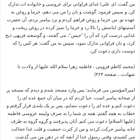
من گفت: ای علی! غذای فراوانی برای عروسی و خانواده ات تدارک
کن. و سپس فرمود: گوشت و نان را من می دهم، خرما و روغن به
عهده تو. من خرما و روغن فراهم کردم و نزد پیامبر بردم، آن حضرت
آستینهای لباسش را بالا زد و خرما را تمیز کرده در روغن ریخت و
غذایی درست کرد که آن را “حیس”، می گفتند، و گوسفند فربهی ذبح
کرد، و نان فراوانی تدارک نمود، سپس به من گفت: هر کس را که
دوست داری دعوت کن،
(محمد کاظم قزوینی ، فاطمه زهرا سلام الله علیها از ولادت تا
شهادت ، صفحه ۳۶۴)
امیرالمؤمنین می فرمایند: پس وارد مسجد شدم و دیدم که مسجد پر
از صحابه پیامبر است، حیا کردم که در میان آن جمع عده ای را
دعوت کنم و عده ای را دعوت ننمایم، پس بر یک بلندی قرار گرفتم و
خطاب به همه گفتم: همه ی شما را به صرف ولیمه عروسی فاطمه
[علیها السلام] دعوت می کنم. آنان پذیرفتند و گروه گروه به طرف
خانه پیامبر حرکت کردند و من از کثرت جمعیت و قلت غذا خجالت
می کشیدم، وقتی رسول خدا از آنچه که در ذهن من می گذشت