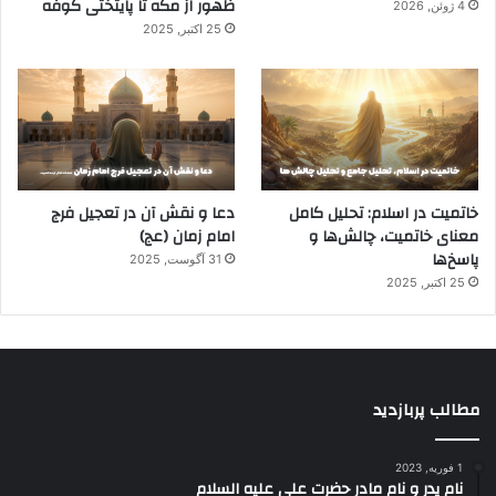
ظهور از مکه تا پایتختی کوفه
4 ژوئن, 2026
25 اکتبر, 2025
خاتمیت در اسلام: تحلیل کامل
دعا و نقش آن در تعجیل فرج
معنای خاتمیت، چالش‌ها و
امام زمان (عج)
پاسخ‌ها
31 آگوست, 2025
25 اکتبر, 2025
مطالب پربازدید
1 فوریه, 2023
نام پدر و نام مادر حضرت علی علیه السلام