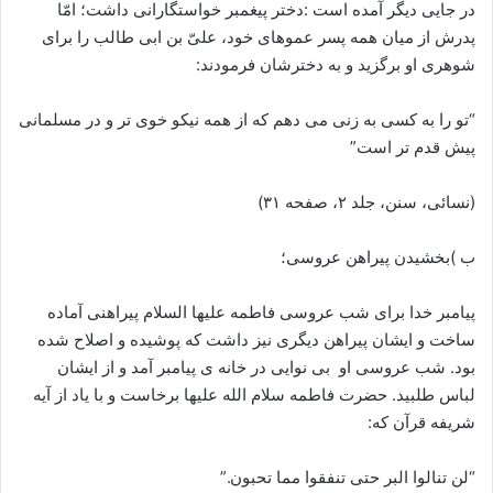
در جایی دیگر آمده است :دختر پیغمبر خواستگارانی داشت؛ امّا
پدرش از میان همه پسر عموهای خود، علیّ بن ابی طالب را برای
شوهری او برگزید و به دخترشان فرمودند:
“تو را به کسی به زنی می دهم که از همه نیکو خوی تر و در مسلمانی
پیش قدم تر است”
(نسائی، سنن، جلد ۲، صفحه ۳۱)
ب )بخشیدن پیراهن عروسی؛
پیامبر خدا برای شب عروسی فاطمه علیها السلام پیراهنی آماده
ساخت و ایشان پیراهن دیگری نیز داشت که پوشیده و اصلاح شده
بود. شب عروسی او بی نوایی در خانه ی پیامبر آمد و از ایشان
لباس طلبید. حضرت فاطمه سلام الله علیها برخاست و با یاد از آیه
شریفه قرآن که:
“لن تنالوا البر حتی تنفقوا مما تحبون.”