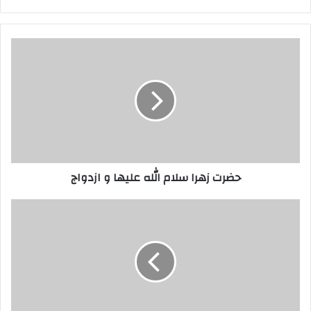
حضرت
زهرا
سلام
الله
علیها
و
ازدواج
حضرت زهرا سلام الله علیها و ازدواج
معنی
مزمل
در
قران
و
معنی
مدثر
در