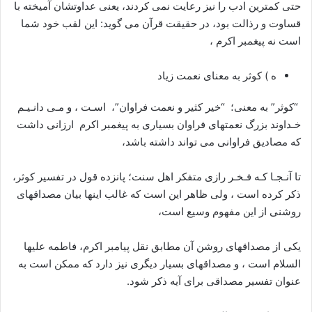
حتى كمترين ادب را نيز رعايت نمى كردند، يعنى عداوتشان آميخته با
قساوت و رذالت بود، در حقيقت قرآن مى گويد: اين لقب خود شما
است نه پيغمبر اكرم ،
ه ) کوثر به معنای نعمت زیاد
“كوثر” به معنى؛ “خير كثير و نعمت فراوان”، اسـت ، و مـى دانـيـم
خـداوند بزرگ نعمتهاى فراوان بسيارى به پيغمبر اكرم ارزانى داشت
كه مصادیق فراوانی می تواند داشته باشد،
تا آنـجـا كـه فـخـر رازى متفکر اهل سنت؛ پانزده قول در تفسير كوثر،
ذكر كرده است ، ولى ظاهر اين است كه غالب اينها بيان مصداقهاى
روشنى از اين مفهوم وسيع است،
يكى از مصداقهاى روشن آن مطابق نقل پیامبر اکرم، فاطمه علیها
السلام است ، و مصداقهاى بسيار ديگرى نيز دارد كه ممكن است به
عنوان تفسير مصداقى براى آيه ذكر شود.