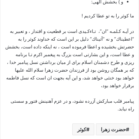
و ) بخشش الهی:
ما كوثر را به تو عطا كرديم !
در آيـه كـلمـه “ان”، تـاءكـيدی است بر قطعیت و اقتدار ، و تعبير به
“اعطيناك” و نه “آتيناك” دليل بر اين است كه خداوند كوثر را به
حضرتش بخشيده و اعطا فرموده است ، نه اینکه داده است، بخشش
و عطا است، و اين بشارتى است بزرگ به پيغمبر اكرم تـا برنامه
ریزی و طرح دشمنان اسلام برای از میان برداشتن نسل پیامبر خدا ،
که بر همگان روشن بود از فرزندان حضرت زهرا سلام الله علیها
خواهد بود خنثی خواهد شد، و این آیه بجهت ان است که نسل فاطمه
برقرار خواهد بود،
پیامبر قلب مباركش آزرده نشود، و در عزم آهنينش فتور و سستى
راه نيابد.
حضرت زهرا
کوثر