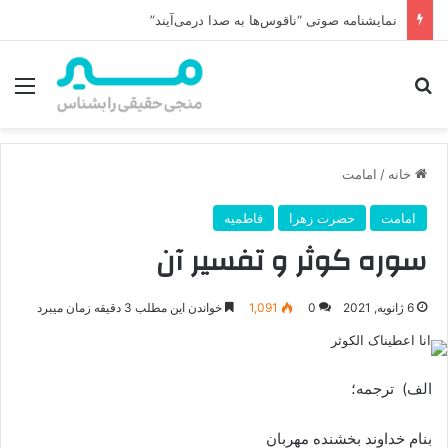
امام زمان از کجا ظهور می‌کند؟ محل ظهور امام زمان، نقشه راه ظهور از مکه تا پایتختی کوفه
جستجو برای
منو
خانه
/
امامت
امامت
حضرت زهرا
فاطمیه
سوره کوثر و تفسیر آن
6 ژانویه, 2021
0
1,091
خواندن این مطلب 3 دقیقه زمان میبرد
الف) ترجمه؛
بنام خداوند بخشنده مهربان