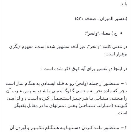
یابد.
(تفسیر المیزان ، صفحه ۵۲۱)
ج ) معنای”وانحر”:
در معنی کلمه “وانحر”، غیر آنچه مشهور شده است، مفهوم دیگری
برقرار است:
در اينجا دو تفسير براى آيه فوق ذكر شده است :
۱ – مـنـظـور از جمله (وانحر) رو به قبله ايستادن به هنگام نماز است
، چرا كه ماده نحر بـه مـعـنـى گـلوگـاه مـى بـاشـد، سـپـس عـرب آن
را مـعـنـى مـقـابـل بـا هـر چـيـز اسـتـعـمـال كـرده اسـت ، و لذا مـى
گـويـنـد (مـنـازلنـا تـتـنـاحـر) يـعنى : منزلهاى ما در مقابل يكديگر
است .
۲ – مـنـظـور بـلنـد كـردن دسـتـهـا بـه هـنـگـام تـكـبـيـر و آوردن آن