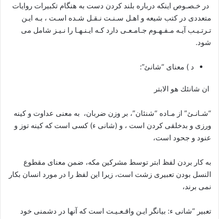
در خـصـوص اينكه درباره بلند كردن دست به هنگام تكبيرات روايات
متعددى در كتب شيعه و اهـل سـنـت نـقـل شـده اسـت ، بـه ايـن
تـرتـيـب آيـه مـفـهـوم جـامـعـى دارد كـه ايـنـهـا را نـيـز شامل مى
شود.
د ) معنای “شانئ”:
ان شانئك هو الابتر
“شـانـئ” از مـاده “شنئان”، بر وزن ضربان، به معنى عداوت و كينه
ورزى و بدخلقى كردن است ، و (شانى ء) كسى است كه کینه توز و
عنود و جحود است،
به کار بردن لفظ ابتر توسط مشرکین مکه، ضمن معنای مقطوع
النسل بودن تعبیری زشت است، زیرا این لفظ را در مورد انسان بکار
نمی برند،
تعبير “شانى ء: بيانگر ايـن واقـعـيـت است كه آنها در دشمنى خود