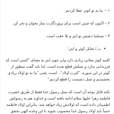
۱ – ما به تو كوثر عطا كرديم .
۲ – اكنون كه چنين است براى پروردگارت نماز بخوان و نحر كن .
۳ – مسلما دشمن تو ابتر و بلا عقب است .
ب ) تقابل کوثر و ابتر؛
کلمه کوثر معانی زیادی دارد ولی چون ابتر به معنای “کسی است که
فرزندانی ندارد و نسلش قطع شده است، لذا باید گفت منظور از
کوثر در این سوره، “کثرت اولاد”، است، یعنی “ما به تو اولاد زیادی
بخشیدیم و نسل دشمنت را قطع کردیم.”
نکته قابل توجه آن است که نسل رسول خدا فقط از طریق حضرت
فاطمه زهرا علیها سلام ادامه یافته است و خداوند هم به رسولش
اطمینان داده است که اولادش زیاد خواهد شد. بنابراین اولاد فاطمه
حتماً باید اولاد رسول خدا محسوب شوند تا این وعده الهی تحقق