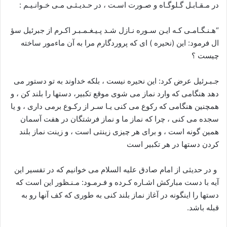
در مـقـابـل گـلوگـاه و صـورت اسـت ، در حـديـثـى مـى خـوانـيـم :
“هـنـگـامـى كـه ايـن سـوره نـازل شـد پـيـغـمـبـر اكـرم از جبرئيل سؤ
ال فرمود: اين (نحيره ) اى كه پروردگارم مرا به آن ماءمور ساخته
چيست ؟
جـبـرئيل عرض كرد: اين نحيره نيست ، بلكه خداوند به تو دستور مى
دهد هنگامى كه وارد نماز مى شوى موقع تكبير، دستها را بلند كن ، و
همچنين هنگامى كه ركوع مى كنى يـا سـر از ركـوع برمى دارى ، و يا
سجده مى كنى ، چرا كه نماز ما و نماز فرشتگان در هفت آسمان
همين گونه است ، و براى هر چيزى زينتى است ، و زينت نماز بلند
كردن دستها در هر تكبير است
و در حديثى از امام صادق عليه السلام مى خوانيم كه در تفسير اين
آيه با دست مباركش اشـاره كـرده و فـرمـود: مـنـظور اين است كه
دستها را اينگونه در آغاز نماز بلند كنى به طورى كه كف آنها رو به
قبله باشد.