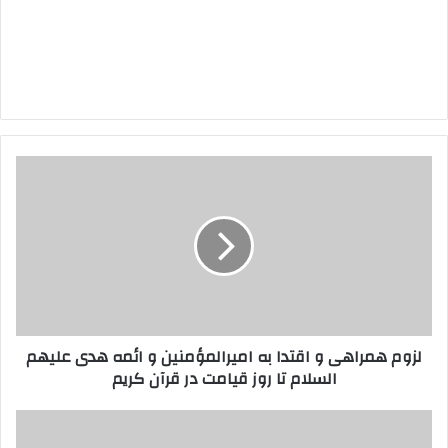
لزوم
همراهی
و
اقتدا
به
امیرالمؤمنین
و
ائمه
هدی
لزوم همراهی و اقتدا به امیرالمؤمنین و ائمه هدی علیهم
علیهم
السلام تا روز قیامت در قرآن کریم
السلام
تا
روز
طرح
قیامت
ختم