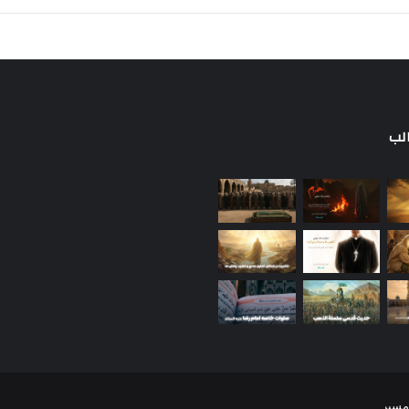
لب
مسیر