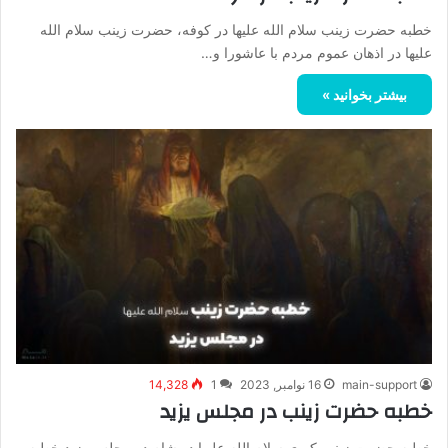
خطبه حضرت زینب سلام الله علیها در کوفه، حضرت زینب سلام الله
علیها در اذهان عموم مردم با عاشورا و…
بیشتر بخوانید »
main-support
16 نوامبر, 2023
1
14,328
خطبه حضرت زینب در مجلس یزید
خطبه حضرت زینب کبری سلام الله علیها در شام در مجلس یزید خطبه