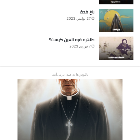
باغ فدک
27 نوامبر, 2023
طاهره قره العین کیست؟
7 فوریه, 2023
ناقوس‌ها به صدا در‌می‌آیند