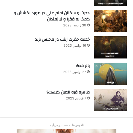
حدیث و سخنان امام علی در مورد بخشش و
کمک به فقرا و نیازمندان
30 ژانویه, 2023
خطبه حضرت زینب در مجلس یزید
16 نوامبر, 2023
باغ فدک
27 نوامبر, 2023
طاهره قره العین کیست؟
7 فوریه, 2023
ناقوس‌ها به صدا در‌می‌آیند