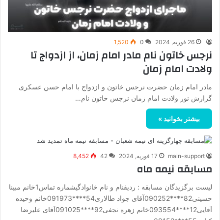
26 فوریه, 2024
0
1,520
نرجس خاتون نام مادر امام زمان، از ازدواج تا
ولادت امام زمان
مادر امام زمان حضرت نرجس خاتون و ازدواج با امام حسن عسکری
گزارش نور ولادت امام زمان نرجس خاتون نام…
بیشتر بخوانید »
main-support
17 فوریه, 2024
42
8,452
مسابقه نیمه ماه
لیست برگزیدگان مسابقه : ردیفنام و نام خانوادگیشماره تماس1خانم مبینا
حسینی82****090252آقای جواد طالاری54****091973خانم وحیده
آقایی12****093554خانم زهره نجفی92****091025آقای علیرضا