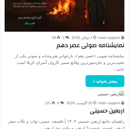
main-support
1 جولای, 2026
0
59
نمایشنامه صوتی عصر دهم
نمایشنامه صوتی «عصر دهم»، بازخوانیِ هنرمندانه و صوتیِ یکی از
عجیب‌ترین و جان‌سوزترین وقایع مسیر کاروان اُسَرای کربلا است.
جایی…
بیشتر بخوانید »
main-support
20 آگوست, 2024
0
120
اربعین حسینی
راهنمای جامع اربعین حسینی ۱۴۰۴ | فلسفه، مسیر، ثواب و نکات سفر
اربعین حسینی چیست؟ اربعین و پیاده روی اربعین…