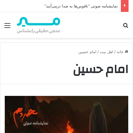
نمایشنامه صوتی “ناقوس‌ها به صدا در‌می‌آیند”
جستجو برای
منو
خانه
/
اهل بیت
/
امام حسین
امام حسین