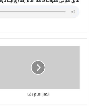
فایل صوتی صلوات خاصه امام رضا (روایت دوم
نماز
امام
رضا
نماز امام رضا