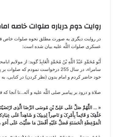
روایت دوم درباره صلوات خاصه امام
در روایت دیگری به صورت مطلق نحوه صلوات خاص فرست
عسکری صلوات اللَّه علیه بیان شده است:
أَبُو مُحَمَّدٍ عَبْدُ اللَّهِ بْنُ مُحَمَّدٍ الْعَابِدُ گوید
سامراء، در سال 255 درخواست نمودم که ص
خود حاضر کردم و امام بدون (نظر کردن) در کتابی، به 
صلاة و درود بر پیامبر صلی اللَّه علیه و آله…تا آنجا که فرمود: 
« … اللَّهُمَّ صَلِّ عَلَی عَلِیِّ بْنِ مُوسَی الرِّضَا الَّذِی ارْتَضَیْتَهُ 
خَلْقِکَ وَ قَائِماً بِأَمْرِکَ وَ نَاصِراً لِدِینِکَ وَ شَاهِداً عَلَی عِبَادِکَ 
الْمَوْعِظَةِ الْحَسَنَةِ فَصَلِّ عَلَیْهِ أَفْضَلَ مَا صَلَّیْتَ عَلَی أَحَدٍ مِ