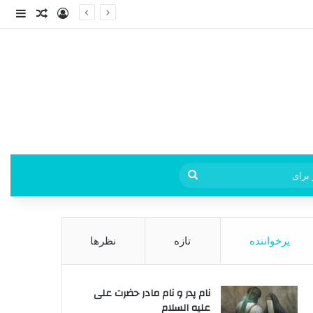
ورود
ساید
نوشته ت
فی
جستجو
برای
پرخواننده
تازه
نظرها
نام پدر و نام مادر حضرت علی
علیه السلام