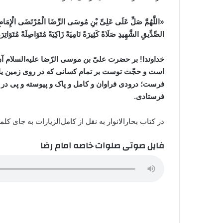
«اللَّهُمَّ
صَلِّ
عَلَ
ی عَلِیِّ بْنِ مُوسَی الرِّضَا الْمُرْتَضَی الْإِمَامِ ال
الصِّدِّیقِ الشَّهِیدِ صَلَاةً کَثِیرَةً نَامِیَةً زَاکِیَةً مُتَوَاصِلَةً مُتَوَاتِر
خداوندا! بر حضرت علیّ بن موسی الرّضا علیه‌السلام آن
است و حجّت توست بر تمام کسانی که در روی زمین یا 
فرست؛ درودی فراوان و کامل و پاک و پیوسته و پی در پی
فرستادی.
در کتاب بحارالانوار به نقل از کامل‌الزیارات به جای کلمه‌ی
فایل صوتی صلوات خاصه امام رضا