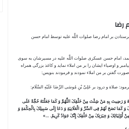
 رضا
ادن بر امام رضا صلوات اللَّه علیه توسط امام حسن
: از مولایم ابامحمد، امام حسن عسکری صلوات اللَّه علیه در مسیرشان به سوی
لوات بر پیامبر و اوصیاء ایشان را بر من املاء نماید و کاغذ بزرگی همراه
صورت گفتن بر من املاء نمودند و فرمودند بنویس:
صلاة و درود بر عَلِیِّ بْنِ مُوسَی الرِّضَا عَلَیْهِ السَّلَام:
وَ رَضِیتَ بِهِ مَنْ شِئْتَ مِنْ خَلْقِکَ اللَّهُمَّ وَ کَمَا جَعَلْتَهُ حُجَّةً عَلَی
وَ کَمَا نَصَحَ لَهُمْ فِی السِّرِّ وَ الْعَلَانِیَةِ وَ دَعَا إِلَی سَبِیلِکَ بِالْحِکْمَةِ وَ
نْ أَوْلِیَائِکَ وَ خِیَرَتِکَ مِنْ خَلْقِکَ إِنَّکَ جَوَادٌ کَرِیمٌ. …»