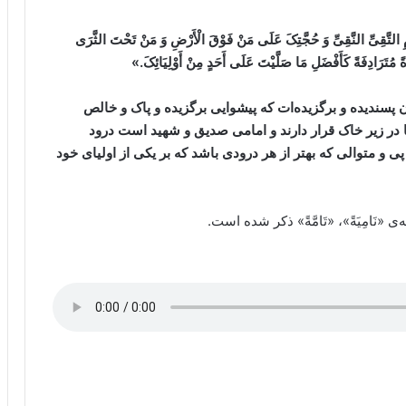
تَّقِیِّ النَّقِیِّ وَ حُجَّتِکَ عَلَی مَنْ فَوْقَ الْأَرْضِ وَ مَنْ تَحْتَ الثَّرَی
َةً مُتَرَادِفَةً کَأَفْضَلِ مَا صَلَّیْتَ عَلَی أَحَدٍ مِنْ أَوْلِیَائِکَ
.
»
 پسندیده و برگزیده‌ات که پیشوایی برگزیده و پاک و خالص
در زیر خاک قرار دارند و امامی صدیق و شهید است درود
 و متوالی که بهتر از هر درودی باشد که بر یکی از اولیای خود
 «نَامِیَةً»، «تَامَّةً» ذکر شده است.