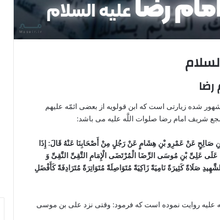
لسلام
 رضا
شهور شده زیارتی است که ابن قولویه از بعضی ائمّه علیهم
ع شریف امام رضا صلوات اللَّه علیه می باشد:
 بْنِ صَالِحٍ عَنْ عَمْرِو بْنِ هِشَامٍ عَنْ رَجُلٍ مِنْ أَصْحَابِنَا عَنْهُ قَالَ: إِذَا
لَی عَلِیِّ بْنِ مُوسَی الرِّضَا الْمُرْتَضَی الْإِمَامِ التَّقِیِّ النَّقِیِّ وَ
دِ صَلَاةً کَثِیرَةً نَامِیَةً زَاکِیَةً مُتَوَاصِلَةً مُتَوَاتِرَةً مُتَرَادِفَةً کَأَفْضَلِ
َّه علیه روایت نموده است که فرمود: وقتی نزد علی بن موسی