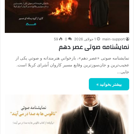
main-support
1 جولای, 2026
0
59
نمایشنامه صوتی عصر دهم
نمایشنامه صوتی «عصر دهم»، بازخوانیِ هنرمندانه و صوتیِ یکی از
عجیب‌ترین و جان‌سوزترین وقایع مسیر کاروان اُسَرای کربلا است.
جایی…
بیشتر بخوانید »