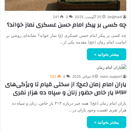
jbr@hadi
30 آگوست, 2025
0
241
چه کسی بر پیکر امام حسن عسکری نماز خواند؟
چه کسی بر پیکر امام حسن عسکری (ع) نماز خواند؟ نشانه‌ای روشن بر
امامت امام زمان (عج) مقدمه یکی از…
بیشتر بخوانید »
main-support
9 جولای, 2025
0
532
یاران امام زمان (عج): از سختی قیام تا ویژگی‌های
۳۱۳ یار خاص حضور زنان و سپاه ده هزار نفری
یاران امام زمان (عج)؛ همه چیز درباره ۳۱۳ یار خاص، زنان و سپاه ده
هزار نفری اهمیت وجود یاران در…
بیشتر بخوانید »