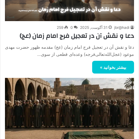
jbr@hadi
31 آگوست, 2025
0
259
دعا و نقش آن در تعجیل فرج امام زمان (عج)
دعا و نقش آن در تعجیل فرج امام زمان (عج) مقدمه ظهور حضرت مهدی
موعود (عجل‌الله‌تعالی‌فرجه) وعده‌ای قطعی از سوی…
بیشتر بخوانید »