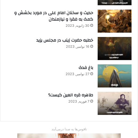
حدیث و سخنان امام علی در مورد بخشش و
کمک به فقرا و نیازمندان
30 ژانویه, 2023
خطبه حضرت زینب در مجلس یزید
16 نوامبر, 2023
باغ فدک
27 نوامبر, 2023
طاهره قره العین کیست؟
7 فوریه, 2023
ناقوس‌ها به صدا در‌می‌آیند