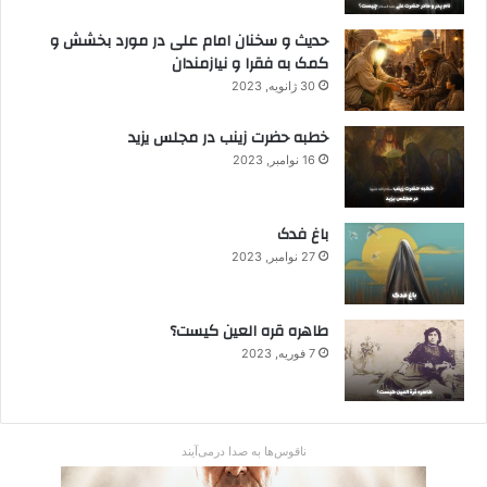
حدیث و سخنان امام علی در مورد بخشش و
کمک به فقرا و نیازمندان
30 ژانویه, 2023
خطبه حضرت زینب در مجلس یزید
16 نوامبر, 2023
باغ فدک
27 نوامبر, 2023
طاهره قره العین کیست؟
7 فوریه, 2023
ناقوس‌ها به صدا در‌می‌آیند