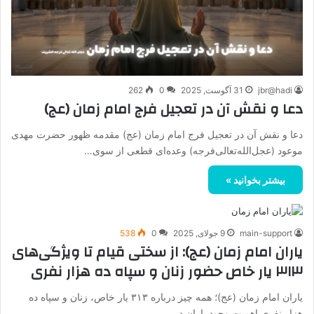
jbr@hadi
31 آگوست, 2025
0
262
دعا و نقش آن در تعجیل فرج امام زمان (عج)
دعا و نقش آن در تعجیل فرج امام زمان (عج) مقدمه ظهور حضرت مهدی
موعود (عجل‌الله‌تعالی‌فرجه) وعده‌ای قطعی از سوی…
بیشتر بخوانید »
main-support
9 جولای, 2025
0
538
یاران امام زمان (عج): از سختی قیام تا ویژگی‌های
۳۱۳ یار خاص حضور زنان و سپاه ده هزار نفری
یاران امام زمان (عج)؛ همه چیز درباره ۳۱۳ یار خاص، زنان و سپاه ده
هزار نفری اهمیت وجود یاران در…