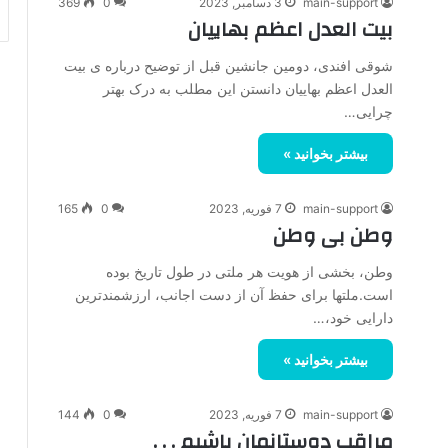
main-support
3 دسامبر, 2023
0
369
بیت العدل اعظم بهاییان
شوقی افندی، دومین جانشین قبل از توضیح درباره ی بیت
العدل اعظم بهاییان دانستن این مطلب به درک بهتر
چرایی…
بیشتر بخوانید »
main-support
7 فوریه, 2023
0
165
وطن بی وطن
وطن، بخشی از هویت هر ملتی در طول تاریخ بوده
است.ملتها برای حفظ آن از دست اجانب، ارزشمندترین
دارایی خود،…
بیشتر بخوانید »
main-support
7 فوریه, 2023
0
144
مراقب دوستانمان باشیم . . .