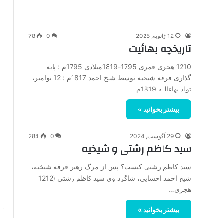
12 ژانویه, 2025
0
78
تاریخچه بهائیت
1210 هجری قمری 1795-1819میلادی 1795م : پایه
گذاری فرقه شیخیه توسط شیخ احمد 1817م : 12 نوامبر،
تولد بهاءالله 1819م…
بیشتر بخوانید »
29 آگوست, 2024
0
284
سید کاظم رشتی و شیخیه
سید کاظم رشتی کیست؟ پس از مرگ رهبر فرقه شیخیه،
شیخ احمد احسایی، شاگرد وی سید کاظم رشتی (1212
هجری…
بیشتر بخوانید »