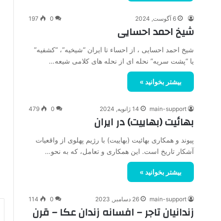
6 آگوست, 2024
0
197
شیخ احمد احسایی
شیخ احمد احسایی ، از احساء تا ایران “شیخیه”، “کشفیه”
یا “پشت سریه” نحله ای از نحله های کلامی شیعه…
بیشتر بخوانید »
main-support
14 ژانویه, 2024
0
479
بهائیت (بهاییت) در ایران
پیوند و همکاری بهائیت (بهاییت) با رژیم پهلوی از واقعیات
آشکار تاریخ است. این همکاری و تعامل، که به نحو…
بیشتر بخوانید »
main-support
26 دسامبر, 2023
0
114
زندانیان تاجر – افسانه زندان عکا – قرن