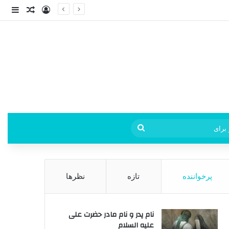
ورود
ساید
نوشته ت
فی
جستجو
برای
پرخواننده
تازه
نظرها
نام پدر و نام مادر حضرت علی
علیه السلام