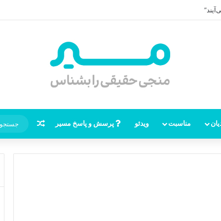
آیند”
نوشته تصاد
یان
مناسبت
ویدئو
پرسش و پاسخ مسیر