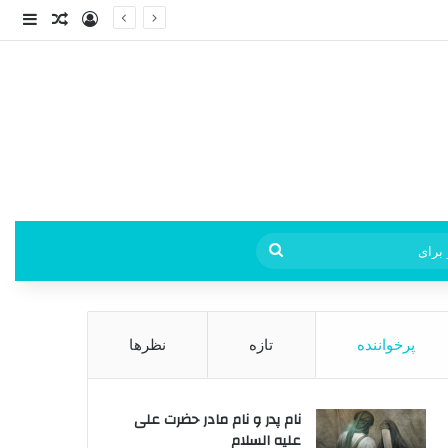
ورود
ساید
نوشته ت
فی
جستجو
برای
پرخواننده
تازه
نظرها
نام پدر و نام مادر حضرت علی
علیه السلام