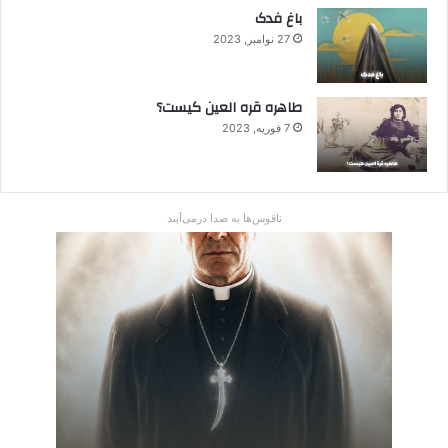
باغ فدک
27 نوامبر, 2023
طاهره قره العین کیست؟
7 فوریه, 2023
ناقوس‌ها به صدا در‌می‌آیند