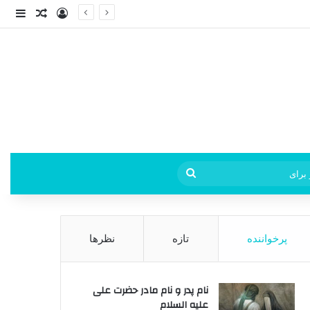
ورود
ساید
نوشته ت
فی
جستجو
برای
پرخواننده
تازه
نظرها
نام پدر و نام مادر حضرت علی
علیه السلام