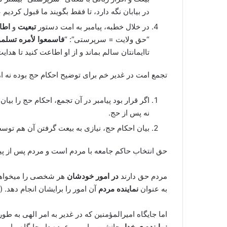
در بیابان نگه دارد، تا فقط بگویند ما قبول کردی
در خلال خطبه، پیامبر به امت دستور
تبعیت
و
اطا
“حق ولایت = سرپرستی”: “
فاسمعوا لأمره تسلموا 
تاایمانتان سالم بماند و از او اطاعت کنید تا هدایت 
تجمع امت در غدیر خم برای توضیح احکام حج بوده نه ا
اگر قرار بود پیامبر در آن تجمع، احکام حج را بیان ک
نه پس از حج.
بیان احکام حج، نیازی به بیعت گرفتن آن هم توس
حق انتخاب حاکم جامعه با مردم است و مردم پس از پیام
مردم حق دارند
در امور خودشان
هر شخصی را میخواهند
به عنوان
نماینده مردم
آن امور را برایشان انجام دهد. 
اما جایگاه امیرالمؤمنین که در غدیر به امر الهی به 
نماینده ی خدا
، جانشین پیامبر و عهده دار جایگاه پیامب