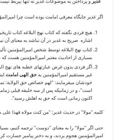
غدیر
و پرداختن به موضوعات غدیر نه تنها بیربط نیست
اگر غدیر جایگاه معرفی امامت بوده است چرا امیرالمؤم
هیچ فردی نگفته که کتاب نهج البلاغه کتاب تاریخی
اشاره صریح به غدیر در آن نباشد به معنای آن 
کتاب نهج البلاغه توسط شخص امیرالمؤمنین تألیف
بسیاری از احادیث معتبر امیرالمؤمنین هست که در
اگر فردی بدون غرض عبارتهای خطبه های نهج البل
غیر مستقیم امیرالمؤمنین به
حق الهی امامت
خودشان میفرمایند: “لهم خصائص حق الولایة: تم
است”، و در زمانیکه پس از سه خلیفه قبلی زمامدا
اکنون زمانی است که حق به اهلش رسید”.
کلمه “مولا” در حدیث غدیر: “من کنت مولاه فهذا علی
حتی اگر “مولا” را به معنای “دوست” ترجمه کنیم، بسیار 
امیرالمؤمنین هجوم بردند، و به دختر پیامبر جسارت کرد