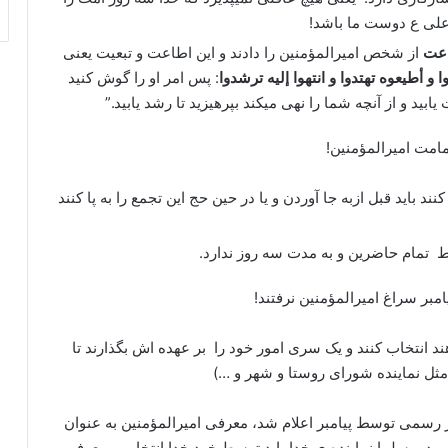
م علی ع دوست ما باشد!
عت
از شخص امیرالمؤمنین را دادند و این اطاعت و تبعیت یعنی
و أطیعوه تهتدوا و انتهوا إلیه ترشدوا
: پس امر او را گوش کنید
یابید و از آنچه شما را نهی میکند بپرهیزید تا رشد یابید.”
مامت امیرالمؤمنین!
نند باید قبل ازبه جا آوردن و یا در حین حج این تجمع را به پا کنند
ط تمام حاضرین و به مدت سه روز ندارد.
بر سراغ امیرالمؤمنین نرفتند!
 انتخاب کنند و یک سری امور خود را بر عهده اش بگذارند تا
(مثل نماینده شورای روستا و شهر و …)
طور رسمی توسط پیامبر اعلام شد، معرفی امیرالمؤمنین به عنوان
ر بود. مسلما نماینده ی خدا باید توسط خود خدا انتخاب و معرفی