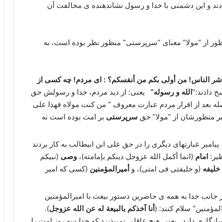
ادند و این دشمنی با خدا و رسول نشاندهنده ی مخالفت آن
نظور از “مولا” معنای “سرپرستی” منظور نظر بوده است، به
شر الناس! من أولی بکم من أنفسکم؟ : ای مردم! چه کسی از
خ دادند:”
الله و رسوله”
یعنی: از دید مردم، خدا و رسولش حق
اصله بعد از اقرار مردم عبارت معروف ” من کنت مولاه فهذا علی
مبر منظورشان از “مولا” حق
سرپرستی
بر امت بوده است نه
پیامبر عبارتهای دیگری را در حق علی ابن ابیطالب به کار بردند
یر:
امام
(انما أکمل الله عزوجل دینکم بإمامته)،
وصی
(نبیکم
خلیفه
(و خلیفتی فی امتی)، و
أمیرالمؤمنین
(کسی که امیر
 از جانب خدا به همه ی حاضرین دستور بیعت با امیرالمؤمنین
المؤمنین” سلام کنند: (
أنا آخذکم بالبیعة له عن الله عزوجل
).
ازگاری دارد. یعنی هیچ عاقلی نمیپذیرد که خدا سه روز امت را