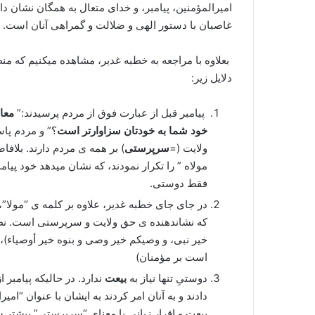
امیرالمؤمنین، پیامبر، و خدای متعال به همگان نشان د
غاصبان با دستور الهی و ضلالت و گمراهی آنان است.
بعلاوه با مراجعه به خطبه غدیر، مشاهده میکنیم که م
دلایل زیر:
پیامبر قبل از عبارت فوق از مردم پرسیدند:”
معا
خود شما به خودتان سزاوارتر است
؟” و مردم پاس
ولایت (=
سرپرستی
) بر همه ی مردم دارند. بلاف
مولاه ” را تکرار نمودند، که نشان میدهد خود پیا
فقط دوستی.
در جای جای خطبه غدیر، علاوه بر کلمه ی “مولا”، 
که نشاندهنده ی حق ولایت و سرپرستی است. نظ
خیر نبی، و وصیکم خیر وصی و بنوه خیر أوصیاء)،
است بر مؤمنان)
دوستیِ تنها نیاز به
بیعت
ندارد. در حالیکه پیامبر
دادند و به آنان امر کردند به ایشان با عنوان “امیر
بیعت و اقرار زبانی با معنای “سرپرستی” بیشتر س