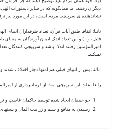
اولا: خود همان مردم باید توضیح دهند که چرا فرمان خد
دیگران رفتند. اما همانگونه که در سایر دستورات اله
نشاندهنده ی سرپیچی مردم است، در این مورد نیز نرف
ثانیا: اتفاقا طبق آیات قرآن، تعداد طرفداران انبیای ال
قلیل، و…) و این تعداد اندک ایمان آورندگان به معنای ب
امیرالمؤمنین رفتند اندک باشد و سرپیچی کنندگان تعدا
نمیکند.
ثالثا: پس از انبیای قبلی هم امتها دچار اختلاف شدند و
رابعا: علت این سرپیچی امت از فرمانبرداری از امیرالمؤ
جو خفقان ایجاد شده توسط حاکمان غاصب و ترس 
رسیدن به منافع و سیم و زر بیت المال و پستهای 