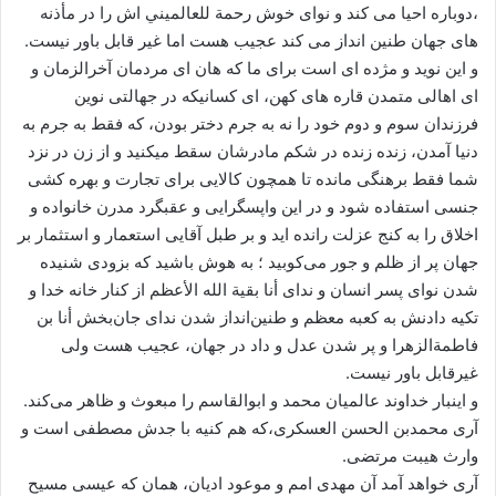
،دوباره احیا می کند و نوای خوش رحمة للعالمیني اش را در مأذنه
های جهان طنین انداز می کند عجیب هست اما غیر قابل باور نیست.
و این نوید و مژده ای است برای ما که هان ای مردمان آخرالزمان و
ای اهالی متمدن قاره های کهن، ای کسانیکه در جهالتی نوین
فرزندان سوم و دوم خود را نه به جرم دختر بودن، که فقط به جرم به
دنیا آمدن، زنده زنده در شکم مادرشان سقط میکنید و از زن در نزد
شما فقط برهنگی مانده تا همچون کالایی برای تجارت و بهره کشی
جنسی استفاده شود و در این واپسگرایی و عقبگرد مدرن خانواده و
اخلاق را به کنج عزلت رانده اید و بر طبل آقایی استعمار و استثمار بر
جهان پر از ظلم و جور می‌کوبید ؛ به هوش باشید که بزودی شنیده
شدن نوای پسر انسان و ندای أنا بقیة الله الأعظم از کنار خانه خدا و
تکیه دادنش به کعبه معظم و طنین‌انداز شدن ندای جان‌بخش أنا بن
فاطمةالزهرا و پر شدن عدل و داد در جهان، عجیب هست ولی
غیرقابل باور نیست.
و اینبار خداوند عالمیان محمد و ابوالقاسم را مبعوث و ظاهر می‌کند.
آری محمدبن الحسن العسکری،که هم کنیه با جدش مصطفی است و
وارث هیبت مرتضی.
آری خواهد آمد آن مهدی امم و موعود ادیان، همان که عیسی مسیح