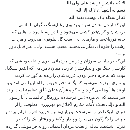
الا که جانشین تو شد علی ولی الله
قسم به أشهدأن لاإله إلا الله
که از سلاله پاک توست بقیة الله
این که از دل معادن سیاه و بد بوی زغال‌سنگ ناگهان الماسی
درخشان و گران‌قدر کشف می‌شود و یا در وسط مرداب هایی که
خانه قورباغه‌ها و مارهای آبی است گل نیلوفری می‌روید و مرداب
زشت را جلوه ای دیگر می‌بخشد عجیب هست، ولی، غیر قابل باور
نیست.
این‌که در بیابانی سوزان و در بین مردمانی بدوی و اغلب وحشی که
کارشان جنگ بود و تجارتشان غارت، همان نامردمی که آنقدر سنگدل
بودند که به جرم دختر بودن، فرزندشان را زنده به گور می‌کردند
پیامبری مبعوث می‌شود که یگانه دختر خویش را ام ابیها می‌نامد و به
او فداها أبوها می گوید و به گواه قرآن «علیٰ خُلُقٍ عظیمٍ» است و ندا
سر میدهد که ای مردم؛ من فرستاده پروردگار عالمیانم ، أنا رسول
الله و «إنّی بعثتُ لأُتمّمَ مکارم‌الأخلاق»و مهرورزی عطوفت را از
دنیای تاریک اعراب سرسخت و بیابان‌نشین جزیرةالعرب فراتر برده و
جهانی را دگرگون می‌سازد و پندار و گفتار و رفتار نیک را که در
فترتی ششصد ساله از بعثت مردان آسمانی رو به فراموشی گذارده