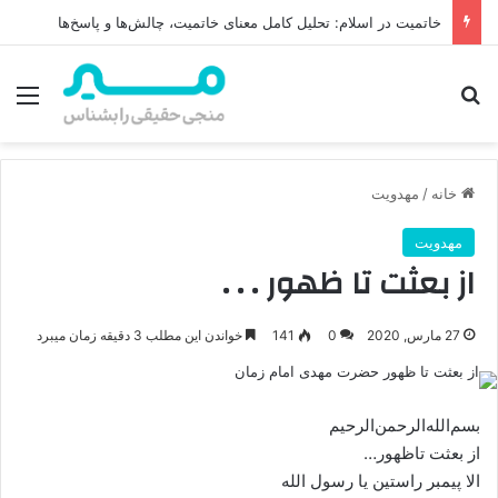
دعا و نقش آن در تعجیل فرج امام زمان (عج)
جستجو برای
منو
خانه
/
مهدویت
مهدویت
از بعثت تا ظهور . . .
27 مارس, 2020
0
141
خواندن این مطلب 3 دقیقه زمان میبرد
بسم‌الله‌الرحمن‌الرحیم
از بعثت تاظهور…
الا پیمبر راستین یا رسول الله