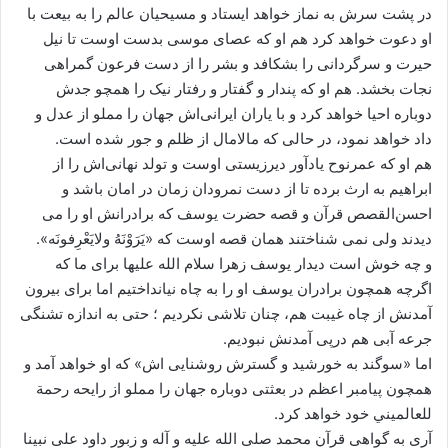
در پشت سرش به نماز خواهد ایستاد و مسیحیان عالم را به بیعت با
او دعوت خواهد کرد هم او که عصای موسی بدست اوست تا نیل
حیرت و سرگردانی را بشکافد و بشر را از دست فرعون گمراهی
نجات بخشد. هم او که پندار و گفتار و رفتار نیک را همچو جدش
دوباره احیا خواهد کرد و با یاران ایرانی‌اش جهان را مملو از عدل و
داد خواهد نمود، در حالی که مالامال از ظلم و جور شده است.
هم او که عمرنوح یادآور دیرزیستی اوست و تولد نهانی‌اش را از
ابراهیم به ارث برده تا از دست نمرودان زمان در امان باشد و
احسن‌القصص قرآن و قصه حضرت یوسف که برادرانش او را می
دیدند ولی نمی شناختند همان قصه اوست که «یَرَوْنَهُ ولایَعْرِفونَه».
و چه خوش است دیدار یوسف زهرا سلام الله علیها برای ما که
اگرچه همچون برادران یوسف او را به چاه نیانداختیم اما برای بیرون
آمدنش از چاه غیبت هم، چنان تلاشی نکردیم ؛ حتی به اندازه تشنگی
جرعه آبی هم درپی آمدنش نبودیم.
اما «سوگند به خورشید و گسترش روشنایی اش» که او خواهد آمد و
همچون پیامبر اعظم در بعثتی دوباره جهان را مملو از رایحه رحمة
للعالميني خود خواهد کرد.
آری به گواهی قرآن محمد صلی الله علیه و آله و زبور داود علی نبینا