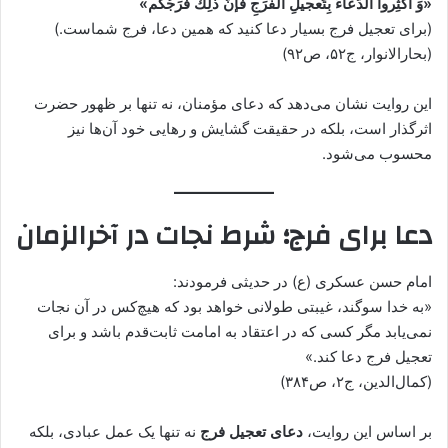
«وَ أَكثِروا الدُّعاءَ بِتَعجيلِ الفَرَجِ فَإنَّ ذلِكَ فَرَجُكُم»
(برای تعجیل فرج بسیار دعا کنید که همین دعا، فرج شماست.)
(بحارالانوار، ج۵۲، ص۹۲)
این روایت نشان می‌دهد که دعای مؤمنان، نه تنها بر ظهور حضرت
اثرگذار است، بلکه در حقیقت گشایش و رهایی خود آن‌ها نیز
محسوب می‌شود.
دعا برای فرج؛ شرط نجات در آخرالزمان
امام حسن عسکری (ع) در حدیثی فرمودند:
«به خدا سوگند، غیبتی طولانی خواهد بود که هیچ‌کس در آن نجات
نمی‌یابد مگر کسی که در اعتقاد به امامت ثابت‌قدم باشد و برای
تعجیل فرج دعا کند.»
(کمال‌الدین، ج۲، ص۳۸۴)
بر اساس این روایت،
دعای تعجیل فرج
نه تنها یک عمل عبادی، بلکه