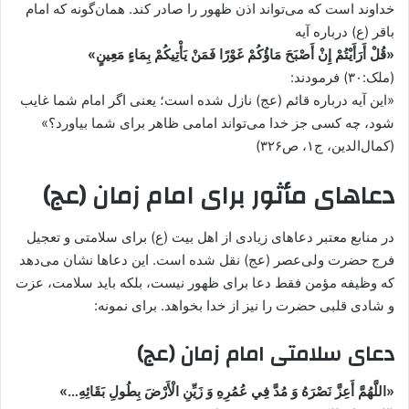
خداوند است که می‌تواند اذن ظهور را صادر کند. همان‌گونه که امام
باقر (ع) درباره آیه
«قُلْ أَرَأَيْتُمْ إِنْ أَصْبَحَ مَاؤُكُمْ غَوْرًا فَمَنْ يَأْتِيكُمْ بِمَاءٍ مَعِينٍ»
(ملک:۳۰) فرمودند:
«این آیه درباره قائم (عج) نازل شده است؛ یعنی اگر امام شما غایب
شود، چه کسی جز خدا می‌تواند امامی ظاهر برای شما بیاورد؟»
(کمال‌الدین، ج۱، ص۳۲۶)
دعاهای مأثور برای امام زمان (عج)
در منابع معتبر دعاهای زیادی از اهل بیت (ع) برای سلامتی و تعجیل
فرج حضرت ولی‌عصر (عج) نقل شده است. این دعاها نشان می‌دهد
که وظیفه مؤمن فقط دعا برای ظهور نیست، بلکه باید سلامت، عزت
و شادی قلبی حضرت را نیز از خدا بخواهد. برای نمونه:
دعای سلامتی امام زمان (عج)
«اللَّهُمَّ أَعِزَّ نَصْرَهُ وَ مُدَّ فِي عُمُرِهِ وَ زَيِّنِ الْأَرْضَ بِطُولِ بَقَائِهِ…»