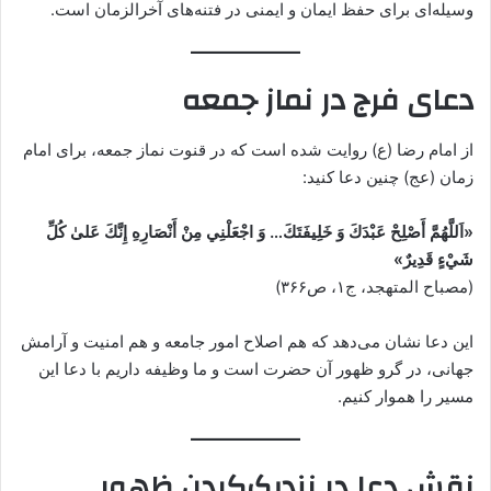
وسیله‌ای برای حفظ ایمان و ایمنی در فتنه‌های آخرالزمان است.
دعای فرج در نماز جمعه
از امام رضا (ع) روایت شده است که در قنوت نماز جمعه، برای امام
زمان (عج) چنین دعا کنید:
«اَللَّهُمَّ أَصْلِحْ عَبْدَكَ وَ خَلِيفَتَكَ… وَ اجْعَلْنِي مِنْ أَنْصَارِهِ إِنَّكَ عَلىٰ كُلِّ
شَيْءٍ قَدِيرٌ»
(مصباح المتهجد، ج۱، ص۳۶۶)
این دعا نشان می‌دهد که هم اصلاح امور جامعه و هم امنیت و آرامش
جهانی، در گرو ظهور آن حضرت است و ما وظیفه داریم با دعا این
مسیر را هموار کنیم.
نقش دعا در نزدیک‌کردن ظهور