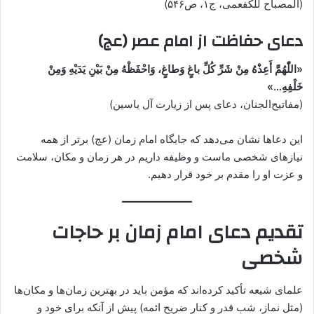
(المصباح للکفعمی، ج۱، ص۵۴۶)
دعای حفاظت از امام عصر (عج)
«اللّٰهُمَّ أَعِذْهُ مِنْ شَرِّ كُلِّ باغٍ وَطاغٍ، وَاحْفَظْهُ مِنْ بَيْنِ يَدَيْهِ وَمِنْ
خَلْفِهِ…»
(مفاتیح‌الجنان، دعای پس از زیارت آل یاسین)
این دعاها نشان می‌دهد که جایگاه امام زمان (عج) برتر از همه
نیازهای شخصی ماست و وظیفه داریم در هر زمان و مکان، سلامت
و عزت او را مقدم بر خود قرار دهیم.
تقدیم دعای امام زمان بر حاجات
شخصی
علمای شیعه تأکید کرده‌اند که مؤمن باید در بهترین زمان‌ها و مکان‌ها
(مثل نماز، شب قدر و کنار ضریح ائمه) پیش از آنکه برای خود و