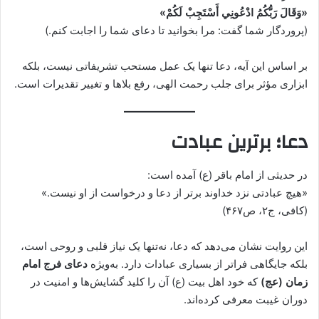
«وَقَالَ رَبُّكُمُ ادْعُونِي أَسْتَجِبْ لَكُمْ»
(پروردگار شما گفت: مرا بخوانید تا دعای شما را اجابت کنم.)
بر اساس این آیه، دعا تنها یک عمل مستحب تشریفاتی نیست، بلکه
ابزاری مؤثر برای جلب رحمت الهی، رفع بلاها و تغییر تقدیرات است.
دعا؛ برترین عبادت
در حدیثی از امام باقر (ع) آمده است:
«هیچ عبادتی نزد خداوند برتر از دعا و درخواست از او نیست.»
(کافی، ج۲، ص۴۶۷)
این روایت نشان می‌دهد که دعا، نه‌تنها یک نیاز قلبی و روحی است،
بلکه جایگاهی فراتر از بسیاری عبادات دارد. به‌ویژه
دعای فرج امام
زمان (عج)
که خود اهل بیت (ع) آن را کلید گشایش‌ها و امنیت در
دوران غیبت معرفی کرده‌اند.