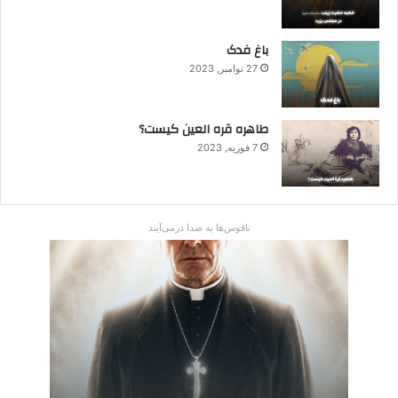
باغ فدک
27 نوامبر, 2023
طاهره قره العین کیست؟
7 فوریه, 2023
ناقوس‌ها به صدا در‌می‌آیند