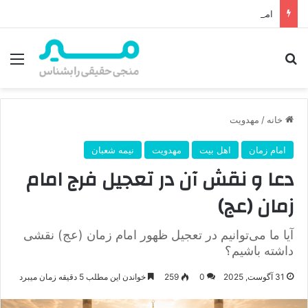
امام زمان از کجا ظهور می‌کند؟ محل ظهور امام زمان، نقشه راه ظهور از مکه تا پایتختی کوفه
جستجو برای
منو
خانه
/
مهدویت
امام زمان
اهل بیت
مهدویت
نیمه شعبان
دعا و نقش آن در تعجیل فرج امام
زمان (عج)
آیا ما می‌توانیم در تعجیل ظهور امام زمان (عج) نقشی
داشته باشیم؟
31 آگوست, 2025
0
259
خواندن این مطلب 5 دقیقه زمان میبرد