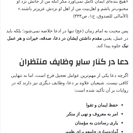
«هیچ بنده‌ای ایمان کامل نمی‌آورد مگر آنکه من از جانش نزد او
محبوب‌تر باشم و اهل‌بیت من از اهل او نزدش عزیزتر باشند.»
(الأمالی للصدوق، ج۱، ص۳۳۴)
پس محبت به امام زمان (عج) تنها در ادعا خلاصه نمی‌شود؛ بلکه باید
در عمل، یعنی
مقدم داشتن ایشان در دعا، صدقه، خیرات و هر عمل
نیک
جلوه پیدا کند.
دعا در کنار سایر وظایف منتظران
اگرچه دعا یکی از مهم‌ترین عوامل تعجیل فرج است، اما به تنهایی
کافی نیست. شیعیان علاوه بر دعا، وظایف دیگری نیز دارند که در
روایات بر آن تأکید شده است:
حفظ ایمان و تقوا
امر به معروف و نهی از منکر
یاری رساندن به مؤمنان
آماده‌سازی جامعه برای ظهور