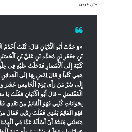
متن عربی
«وَ حَدَّثَ أَبُو اَلْأَدْيَانِ قَالَ: كُنْتُ أَخْدُمُ 
بْنِ جَعْفَرِ بْنِ مُحَمَّدِ بْنِ عَلِيِّ بْنِ اَلْحُسَيْ
كُتُبَهُ إِلَى اَلْأَمْصَارِ فَدَخَلْتُ عَلَيْهِ فِي عِلَّتِ
مَعِي كُتُباً وَ قَالَ اِمْضِ بِهَا إِلَى اَلْمَدَائِنِ
إِلَى سُرَّ مَنْ رَأَى يَوْمَ اَلْخَامِسَ عَشَرَ وَ 
اَلْمُغْتَسَلِ – قَالَ أَبُو اَلْأَدْيَانِ فَقُلْتُ يَا 
بِجَوَابَاتِ كُتُبِي فَهُوَ اَلْقَائِمُ مِنْ بَعْدِي فَ
فَهُوَ اَلْقَائِمُ بَعْدِي فَقُلْتُ زِدْنِي فَقَالَ مَنْ أ
مَنَعَتْنِي هَيْبَتُهُ أَنْ أَسْأَلَهُ عَمَّا فِي اَلْهِمْ
جَوَابَاتِهَا وَ دَخَلْتُ سُرَّ مَنْ رَأَى يَوْمَ اَلْخَا