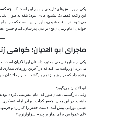
یکی از پرسش‌های تاریخی و مهم این است که:
چه کسی 
این واقعه فقط یک تشییع عادی نبود؛ بلکه به‌عنوان یکی
می‌شود. در سنت شیعی، باور بر این است که جز امام معص
خواندن امام زمان (عج) بر بدن پدرشان، امام حسن ع
ماجرای ابو الادیان؛ گواهی ز
یکی از منابع تاریخی معتبر، داستان
ابو الادیان
است؛ خدم
می‌برد. او روایت می‌کند که در آخرین روزهای بیماری ام
وعده داد که در روز پانزدهم بازگشت، خبر رحلتشان خو
ابو الادیان می‌گوید:
وقتی بازگشتم، همان‌طور که امام پیش‌بینی کرده بودند،
داشت. در این میان،
جعفر کذاب
ـ برادر امام عسکری ـ 
هیبتی نورانی پیش آمد، دست جعفر را کنار زد و فرمود:
«ای عمو! من برای نماز بر پدرم سزاوارترم.»