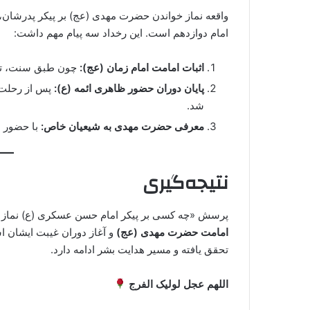
واقعه نماز خواندن حضرت مهدی (عج) بر پیکر پدرشان، 
امام دوازدهم است. این رخداد سه پیام مهم داشت:
اثبات امامت امام زمان (عج):
چون طبق سنت، تنها
پایان دوران حضور ظاهری ائمه (ع):
پس از رحلت ا
شد.
معرفی حضرت مهدی به شیعیان خاص:
با حضور ع
نتیجه‌گیری
پرسش «چه کسی بر پیکر امام حسن عسکری (ع) نماز خو
امامت حضرت مهدی (عج)
و آغاز دوران غیبت ایشان ا
تحقق یافته و مسیر هدایت بشر ادامه دارد.
اللهم عجل لولیک الفرج