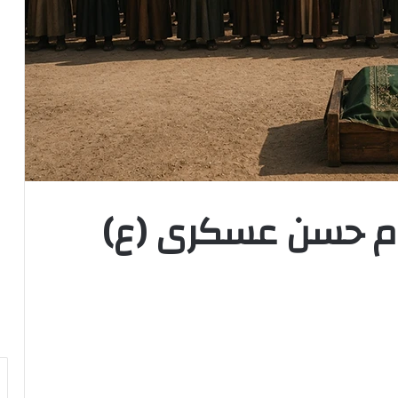
ام حسن عسکری (ع)