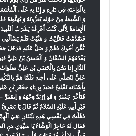
بِالْوَاعِيَةِ فِي دَارِهِ وَ إِذَا بِهِ عَلَى اَلْمُغْتَسَلِ
وَ اَلشِّيعَةُ مِنْ حَوْلِهِ يُعَزُّونَهُ وَ يُهَنُّونَهُ
اَلْإِمَامَةُ لِأَنِّي كُنْتُ أَعْرِفُهُ يَشْرَبُ اَلنَّبِي
فَتَقَدَّمْتُ فَعَزَّيْتُ وَ هَنَّيْتُ فَلَمْ يَسْأَلْن
كُفِّنَ أَخُوكَ فَقُمْ وَ صَلِّ عَلَيْهِ فَدَخَلَ جَعْفَ
يَقْدُمُهُمُ اَلسَّمَّانُ وَ اَلْحَسَنُ بْنُ عَلِيٍّ قَت
اَلدَّارِ إِذَا نَحْنُ بِالْحَسَنِ بْنِ عَلِيٍّ صَلَوَاتُ ا
عَلِيٍّ لِيُصَلِّيَ عَلَى أَخِيهِ فَلَمَّا هَمَّ بِالتَّك
بِأَسْنَانِهِ تَفْلِيجٌ فَجَبَذَ بِرِدَاءِ جَعْفَرِ بْنِ عَلِ
فَتَأَخَّرَ جَعْفَرٌ وَ قَدِ اِرْبَدَّ وَجْهُهُ وَ اِصْفَرَّ
قَبْرِ أَبِيهِ عَلَيْهِ السَّلاَمُ ثُمَّ قَالَ يَا بَصْرِيُّ
فَقُلْتُ فِي نَفْسِي هَذِهِ بَيِّنَتَانِ بَقِيَ اَلْهِمْ
فَقَالَ لَهُ حَاجِزٌ اَلْوَشَّاءُ يَا سَيِّدِي مَنِ اَلصَّبِي
قَطُّ وَ لاَ أَعْرِفُهُ فَنَحْنُ جُلُوسٌ إِذْ قَدِمَ نَف