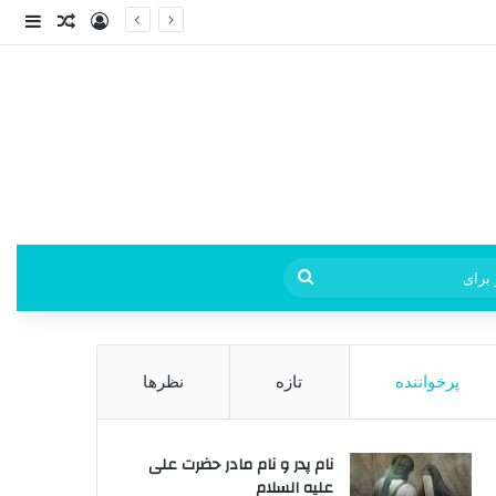
ورود
ساید
نوشته ت
فی
جستجو
برای
پرخواننده
تازه
نظرها
نام پدر و نام مادر حضرت علی
علیه السلام