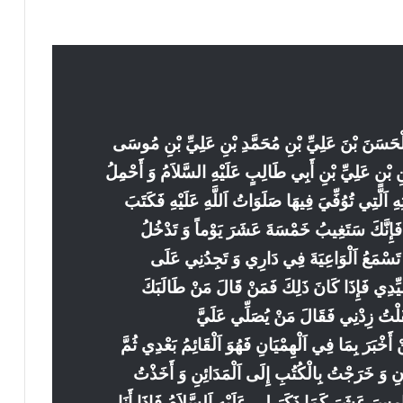
اَلْحَسَنَ بْنَ عَلِيِّ بْنِ مُحَمَّدِ بْنِ عَلِيِّ بْنِ مُوسَى
نِ بْنِ عَلِيِّ بْنِ أَبِي طَالِبٍ عَلَيْهِ السَّلاَمُ وَ أَحْمِلُ
هِ اَلَّتِي تُوُفِّيَ فِيهَا صَلَوَاتُ اَللَّهِ عَلَيْهِ فَكَتَبَ
 فَإِنَّكَ سَتَغِيبُ خَمْسَةَ عَشَرَ يَوْماً وَ تَدْخُلُ
تَسْمَعُ اَلْوَاعِيَةَ فِي دَارِي وَ تَجِدُنِي عَلَى
سَيِّدِي فَإِذَا كَانَ ذَلِكَ فَمَنْ قَالَ مَنْ طَالَبَكَ
قُلْتُ زِدْنِي فَقَالَ مَنْ يُصَلِّي عَلَيَّ
َخْبَرَ بِمَا فِي اَلْهِمْيَانِ فَهُوَ اَلْقَائِمُ بَعْدِي ثُمَّ
يَانِ وَ خَرَجْتُ بِالْكُتُبِ إِلَى اَلْمَدَائِنِ وَ أَخَذْتُ
مِسَ عَشَرَ كَمَا ذَكَرَ لِي عَلَيْهِ اَلسَّلاَمُ فَإِذَا أَنَا