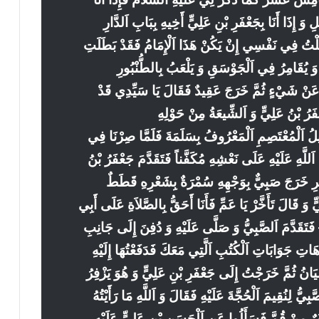
 وَ إِذَا أَنَا بِجَعْفَرِ بْنِ عَلِيٍّ أَخِيهِ بِبَابِ اَلدَّارِ
 فَقُلْتُ فِي نَفْسِي إِنْ يَكُنْ هَذَا اَلْإِمَامُ فَقَدْ بَطَلَتِ
ذَ وَ يُقَامِرُ فِي اَلْجَوْسَقِ وَ يَلْعَبُ بِالطُّنْبُورِ
ِي عَنْ شَيْءٍ ثُمَّ خَرَجَ عَقِيدٌ فَقَالَ يَا سَيِّدِي قَدْ
رُ بْنُ عَلِيٍّ وَ اَلشِّيعَةُ مِنْ حَوْلِهِ
ِيلُ اَلْمُعْتَصِمِ اَلْمَعْرُوفُ بِسَلَمَةَ فَلَمَّا صِرْنَا فِي
َللَّهِ عَلَيْهِ عَلَى نَعْشِهِ مُكَفَّناً فَتَقَدَّمَ جَعْفَرُ بْنُ
ْبِيرِ خَرَجَ صَبِيٌّ بِوَجْهِهِ سُمْرَةٌ بِشَعْرِهِ قَطَطٌ
يٍّ وَ قَالَ تَأَخَّرْ يَا عَمِّ فَأَنَا أَحَقُّ بِالصَّلاَةِ عَلَى أَبِي
 – فَتَقَدَّمَ اَلصَّبِيُّ وَ صَلَّى عَلَيْهِ وَ دُفِنَ إِلَى جَانِبِ
 هَاتِ جَوَابَاتِ اَلْكُتُبِ اَلَّتِي مَعَكَ فَدَفَعْتُهَا إِلَيْهِ
يَانُ ثُمَّ خَرَجْتُ إِلَى جَعْفَرِ بْنِ عَلِيٍّ وَ هُوَ يَزْفِرُ
ُّ لِنُقِيمَ اَلْحُجَّةَ عَلَيْهِ فَقَالَ وَ اَللَّهِ مَا رَأَيْتُهُ
َرٌ مِنْ قُمَّ فَسَأَلُوا عَنِ اَلْحَسَنِ بْنِ عَلِيٍّ عَلَيْهِ