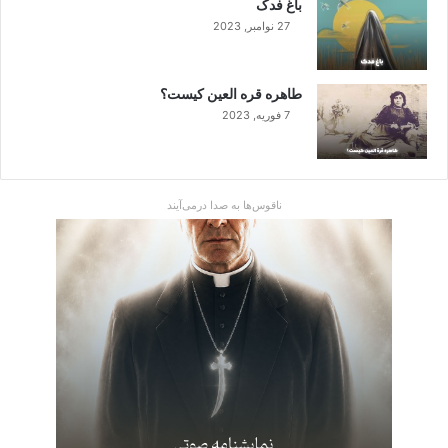
باغ فدک
27 نوامبر, 2023
طاهره قره العین کیست؟
7 فوریه, 2023
ناقوس‌ها به صدا در‌می‌آیند