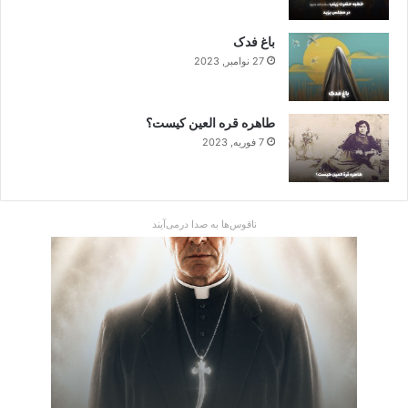
باغ فدک
27 نوامبر, 2023
طاهره قره العین کیست؟
7 فوریه, 2023
ناقوس‌ها به صدا در‌می‌آیند