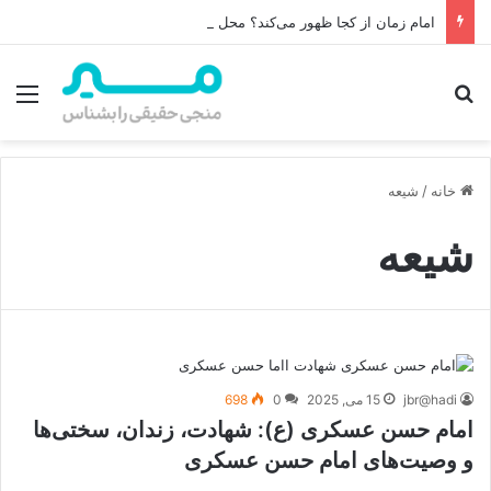
امام زمان از کجا ظهور می‌کند؟ محل ظهور امام زمان، نقشه راه ظهور از مکه تا پایتختی کوفه
جستجو برای
منو
خانه
/
شیعه
شیعه
jbr@hadi
15 می, 2025
0
698
امام حسن عسکری (ع): شهادت، زندان، سختی‌ها
و وصیت‌های امام حسن عسکری