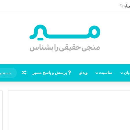
آیند”
نوشته تصاد
یان
مناسبت
ویدئو
پرسش و پاسخ مسیر