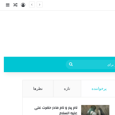
ورود
ساید
نوشته ت
فی
جستجو
برای
پرخواننده
تازه
نظرها
نام پدر و نام مادر حضرت علی
علیه السلام