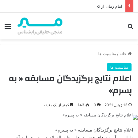
امام زمان از کجا ظهور می‌کند؟ محل ظهور امام زمان، نقشه راه ظهور از مکه تا پایتختی کوفه
جستجو برای
منو
خانه
/
مناسبت ها
مناسبت ها
اعلام نتایج برگزیدگان مسابقه « به
پسرم»
13 ژوئن, 2021
0
143
کمتر از یک دقیقه
اعلام نتایج برگزیدگان مسابقه « به پسرم»
تاملی بر آموزه های حضرت علی علیه السلام در وصیت نامه آن