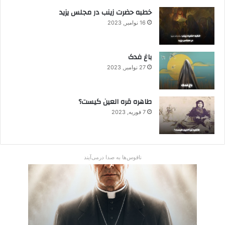
خطبه حضرت زینب در مجلس یزید
16 نوامبر, 2023
باغ فدک
27 نوامبر, 2023
طاهره قره العین کیست؟
7 فوریه, 2023
ناقوس‌ها به صدا در‌می‌آیند