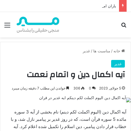
یاران امام زمان (عج): از سختی قیام تا ویژگی‌های ۳۱۳ یار خاص حضور زنان و سپاه ده هزار نفری
جستجو برای
منو
خانه
/
مناسبت ها
/
غدیر
غدیر
آیه اکمال دین و اتمام نعمت
5 جولای, 2023
0
306
خواندن این مطلب 7 دقیقه زمان میبرد
آیه اکمال دین (الیوم اکملت لکم دینم) نام بخشی از آیه 3 سوره
مائده 5 سوره قرآن است، که در روز غدیر بر پیامبر نازل شد، و با
خطاب قرار دادن پیامبر، دین اسلام را تکمیل شده اعلام کرد. آیه