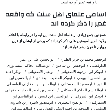
با واقعه غدیر آورده است.
اسامی علمای اهل سنت که واقعه
غدیر را ذکر کرده اند
همچنین جمع زیادی از علماء اهل سنت این آیه را در رابطه با اعلام
ولایت امیرالمومنین علی ذکر کرده‌اند که برخی از ایشان از قرن
چهارم تا قرن دهم عبارتند از:
ابوجعفر محمد بن جریر الطبری / ابوالحسن علی بن عمر
الدارقطنی / ابوحفص ابن شاهین / ابوعبدالله الحاکم النیسابوری
/ ابوبکر ابن مردویه الاصفهانی / ابونعیم الاصفهانی / ابوبکر احمد
بن الحسین البیهقی / ابوبکر الخطیب البغدادی / ابوالحسین ابن
النقور / ابوسعید السجستانی / ابوالحسن ابو المغازلی الواسطی
/ ابوالقاسم الحاکم الحسکانی / الحسن بن احمد الحداد الاصفهانی
/ ابوبکر ابن المزرفی / ابوالحسن ابن قبیس / ابوالقاسم ابن
السمرقندی / ابوالفتح النطنزی / ابومنصور شهردار بن شیرویه
الدیلمی / الموفق بن احمد المکی الخوارزمی / ابوالقاسم ابن