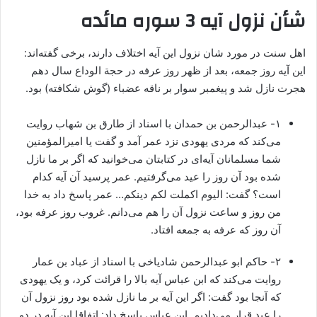
شأن نزول آیه 3 سوره مائده
اهل سنت در مورد شان نزول این آیه اختلاف دارند، برخی گفته‌اند:
این آیه روز جمعه، بعد از ظهر روز عرفه در حجة الوداع سال دهم
هجرت نازل شد و پیغمبر سوار بر ناقه عضباء (گوش شکافته) بود.
۱- عبدالرحمن بن حمدان با اسناد از طارق بن شهاب روایت
می‌کند که مردی یهودی نزد عمر آمد و گفت یا امیرالمؤمنین
شما مسلمانان آیه‌ای در کتابتان می‌خوانید که اگر بر ما نازل
شده بود آن روز را عید می‌گرفتیم. عمر پرسید آن آیه کدام
است؟ گفت: الیوم اکملت لکم دینکم… عمر پاسخ داد به خدا
من روز و ساعت نزول آن را هم می‌دانم. غروب روز عرفه بود،
آن روز که عرفه به جمعه افتاد.
۲- حاکم ابو عبدالرحمن شادیاخی با اسناد از عباد بن عمار
روایت می‌کند که ابن عباس آیه بالا را قرائت کرد، و یک یهودی
که آنجا بود گفت: اگر این آیه بر ما نازل شده بود روز نزول آن
را عید قرار می‌دادیم. ابن عباس پاسخ داد: اتفاقا این آیه در دو