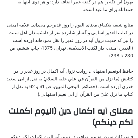
یهود) این تکه را هم در گفته عمر اضافه دارد: و هر دوی اینها به
حمدالله برای ما عید است.
منابع شیعه بلاتفاق معنای الیوم را روز غدیرخم می‌‌داند. علامه امینی
در کتاب الغدیر اسامی‌‌ و گفتار شانزده نفر از دانشمندان اهل سنت
را نیز که حدیث نزول آیه در روز غدیر را نقل نموده‌اند آورده است.
(الغدیر، امینی، دارالکتب الاسلامیة، تهران، 1375، چاپ ششم، ص
230 تا 238)
حافظ ابونعيم اصفهانی، روایت نزول آیه اکمال در روز غدیر را در
کتابش (ما نزل من القرآن في علي عليه السلام) به نقل از ابی سعید
خدری آورده است. (خصائص الوحى المبین، ص 61 و 62 به نقل از
کتاب ما نزل علىّ من القرآن از ابى نعیم اصفهانی.)
معنای آیه اکمال دین (الیوم اکملت
لکم دینکم)
فیض کاشانی در تفسیر صافی در تبیین آیه الیوم اکملت لکم دینکم