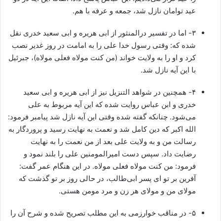
عید توامان نازل شد، جمعه و عرفه با هم.
۳- اما در تفسیر درالمنثور از ابی هریره و ابی سعید خدری نقل
شده که: وقتی رسول خدا علی را به امامت در روز غدیر نصب
کرد و او را به ولایت خواند (من کنت مولاه فعلی مولاه)، جبرئیل
با این آیه نازل شد.
۴- همچنین در شواهد التنزیل نیز از ابی هریره و ابی سعید
خدری و ابن عباس روایت شده که این آیه مربوط به علی
می‌شود. چنانکه گفته شده وقتی این آیه نازل شد پیامبر فرمود:
الله اکبر که دین کامل شد و نعمت به نهایت رسید و پروردگار به
رسالت من و به ولایت علی بعد از من نعمت را به نهایت
رضایت داد. سپس دست امیرالمومنین علی را بلند نمود و
فرمود: من کنت مولاه فعلی مولاه. در این هنگام عمر گفت:
آفرین بر تو‌ ای پسر ابی‌طالب، در حالی روز بر تو گذشت که
مولای من و مولای هر زن و مرد مومن هستی.
۵- در مناقب خوارزمی به این مطلب تصریح شده و شرح آن را