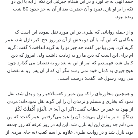
حمد الهی به جا آورد و در این هنگام جبرئیل این تکه از آیه یا این دو
تکه را بر او نازل نمود و آن حضرت بعد از آن به جز حدود 80 شب
زنده نبود.
و از جمله روایاتی که طبری در این مورد نقل نموده این است که
هنگامی‌‌ که این آیه یا آن دو بخش از آن در روز حج اکبر نازل شد، عمر
گریه کرد. پس پیامبر گفت چه چیز تو را به گریه انداخت؟ گفت: گريه
ام براى اين است كه دين ما رو به زيادت داشت ولى امروز كه دين
كامل شد، فهميديم كه امر از اين به بعد رو به نقصان مى گذارد چون
هيچ چیزی به كمال خود نمى رسد مگر آن كه از آن پس رو به نقصان
مى رود، رسول خدا گفت: درست است.
و همچنین محاوره‌ای را که بین عمر و کعب‌الاحبار رد و بدل شد، نقل
نمود که بخاری و مسلم و ترمذی آن را این گونه نقل نموده‌اند: مردی
از یهود به عمر بن خطاب گفت: اگر این آیه: «…الْيَوْمَ أَكْمَلْتُ لَكُمْ
دِينَكُمْ…» بر ما نازل می‌‌شد، آن را عید می‌‌گرفتیم. عمر گفت: که من
می‌‌دانم چه روزی این آیه نازل شد. این آیه در روز عرفه که روز جمعه
بود، نازل شد و در روایت طبری علاوه بر اسم کعب (به جای مردی از