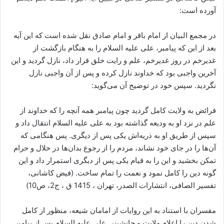
آورده است:
در مجمع البیان از امام باقر و امام صادق نقل شده است که این آیه
بعد از این که پیامبر، علی علیه السلام را به هنگام بازگشت از
غدیرخم در روز غدیرخم، علم و رایت خلق قرار داد، نازل گردید و این
آخرین واجبی بود که خداوند نازل کرده و پس از آن واجبی نازل
نگردید. سپس خود در توضیح آن می‌‌گوید:
فرائض به ولایت کامل گردید چون پیامبر همه آنچه را که خداوند از
علم در نزد او به ودیعه گذاشته بود به علی علیه السلام انتقال داد و
سپس از طریق او به ذریه‌اش یکی پس از دیگری. پس هنگامی‌‌ که
آن‌ها را در جای خود نشاند، مردم را از رجوع بدان‌ها در حلال و حرام
تمکن بخشید و این را به قیام یکی پس از دیگری استمرار داد و این
گونه دین را کامل نمود و نعمت را تمام ساخت. (فيض كاشانى،
تفسیر الصافی، انتشارات الصدر، تهران ، 1415 ق ، ج2، ص10)
مفسران با استناد به این روایات از امامان شیعه، منظور از کامل
‌شدن دین را اعلام ولایت و جانشینی علی علیه السلام پس از پیامبر