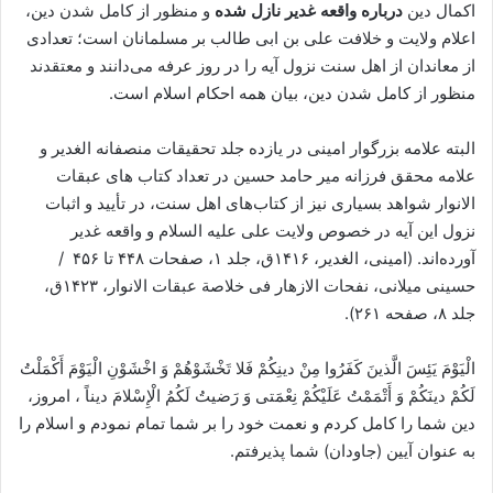
اکمال دین
درباره واقعه غدیر نازل شده
و منظور از کامل شدن دین،
اعلام ولایت و خلافت علی بن ابی طالب بر مسلمانان است؛ تعدادی
از معاندان از اهل سنت نزول آیه را در روز عرفه می‌دانند و معتقدند
منظور از کامل شدن دین، بیان همه احکام اسلام است.
البته علامه بزرگوار امینی در یازده جلد تحقیقات منصفانه الغدیر و
علامه محقق فرزانه میر حامد حسین در تعداد کتاب های عبقات
الانوار شواهد بسیاری نیز از کتاب‌های اهل سنت، در تأیید و اثبات
نزول این آیه در خصوص ولایت علی علیه السلام و واقعه غدیر
آورده‌اند. (امینی، الغدیر، ۱۴۱۶ق، جلد ۱، صفحات ۴۴۸ تا ۴۵۶ /
حسینی میلانی، نفحات الازهار فی خلاصة عبقات الانوار، ۱۴۲۳ق،
جلد ۸، صفحه ۲۶۱).
الْیَوْمَ یَئِسَ الَّذینَ کَفَرُوا مِنْ دینِکُمْ فَلا تَخْشَوْهُمْ وَ اخْشَوْنِ الْیَوْمَ أَکْمَلْتُ
لَکُمْ دینَکُمْ وَ أَتْمَمْتُ عَلَیْکُمْ نِعْمَتی وَ رَضیتُ لَکُمُ الْإِسْلامَ دیناً ، امروز،
دین شما را کامل کردم و نعمت خود را بر شما تمام نمودم و اسلام را
به عنوان آیین (جاودان) شما پذیرفتم.