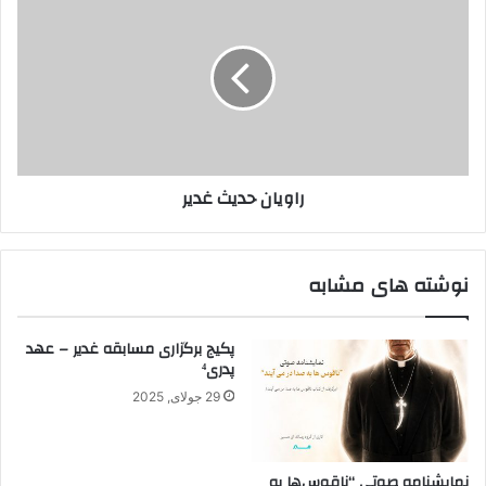
حدیث
غدیر
راویان حدیث غدیر
نوشته های مشابه
پکیج برگزاری مسابقه غدیر – عهد
پدری⁴
29 جولای, 2025
نمایشنامه صوتی “ناقوس‌ها به