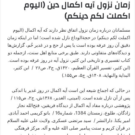
زمان نزول آیه اکمال دین (الیوم
اکملت لکم دینکم)
مسلمانان درباره زمان نزول اتفاق نظر دارند که آیه اکمال (الیوم
اکملت لکم دینکم) در حجةالوداع نازل شده است؛ اما در اینکه زمان
دقیق آن روز عرفه بوده است یا پس از حج و در غدیر خُم، گزارش‌ها
و دیدگاه‌های متفاوتی دارند. طبق برخی منابع اهل سنت، ازجمله دو
کتاب تفسیری و تاریخی ابن کثیر، نزول آیه در روز عرفه بوده است.
(ابن کثیر، تفسیر القرآن العظیم، ۱۴۲۰ق، ج۳، ص۲۶ / ابن کثیر،
البدایة والنهایة، ۱۴۰۸ق، ج۵، ص۱۵۵.)
در حالی که اجماع شیعه این است آیه اکمال در روز غدیر یا اندکی
پس از آن نازل شده است. (امینی، الغدیر، ۱۳۶۸ش، ج۲، ص۱۱۵ /
پژوهشی درباره مفاد آیه اکمال از دیدگاه فریقین، فتح‌الله نجار
زادگان، طلوع، زمستان 1384، شماره16 / بانو کریمی احمد آبادی.
امیر یکتا. دارالنشر / سید مرتضی عسکری. ولایت علی علیه السلام
در قرآن کریم و سنت پیامبر صلی الله علیه و آله. مرکز فرهنگی