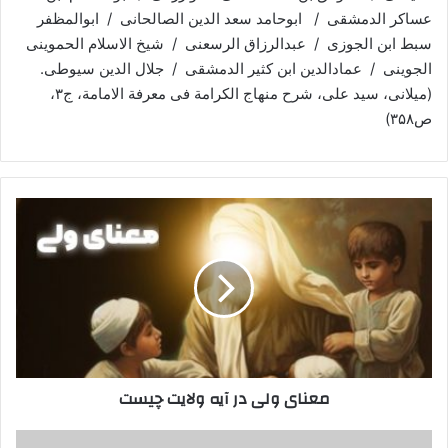
عساکر الدمشقی / ابوحامد سعد الدین الصالحانی / ابوالمظفر
سبط ابن الجوزی / عبدالرزاق الرسعنی / شیخ الاسلام الحموینی
الجوینی / عمادالدین ابن کثیر الدمشقی / جلال الدین سیوطی.
(میلانی، سید علی، شرح منهاج الکرامة فی معرفة الامامة، ج۳،
ص۳۵۸)
معنای
ولی
در
آیه
ولایت
چیست
معنای ولی در آیه ولایت چیست
راویان