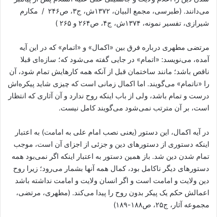
می‌دانند. (طبرسی، مجمع البیان، ۱۳۷۲ش، ج۳، ص۲۴۶ ‌ / مکارم
شیرازی، تفسیر نمونه، ۱۳۷۴ش، ج۴، ص۲۶۴ و ۲۶۵ )
مرتضی مطهری درباره فرق بین «اکمال» و «اتمام» که در این آیه
آمده، می‌نویسد: «اتمام» در جایی گفته می‌شود که؛ سازه‌ای قبلا
ناقص باشد؛ مانند ساختمان قبل از آنکه همه کارهایش تمام شود، آن
را «ناتمام» می‌گویند. اما اکمال زمانی است که چیزی شاید پیکره‌اش
درست و تمام باشد، ولی از باب اینکه روح ندارد و آن آثاری که انتظار
است، بر آن مترتب نمی‌شود می‌گویند کامل نیست.
در آیه اکمال، این دستور (یعنی نصب امام علی به امامت‏) به اعتبار
اینکه دستوری از دستورهای دین و جزئی از اجزای آن است، موجب
تمام شدن دین شد. باز همین دستور به اعتبار اینکه اگر نمی‌بود همه
دستورهای دیگر ناکامل بود، کمال همه آنها بشمار می‌رود؛ زیرا روح
دین ولایت و امامت است و اگر انسان ولایت و امامت نداشته باشد
اعمالش حکم یک پیکر بدون روح را پیدا می‌کند. (مطهری، مرتضی،
مجموعه آثار، ج‏۲۵، ص۱۸۸-۱۸۹)