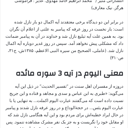
انتشاراتی منیر / محمد ابراهیم حامد مهدوی. غدیر : فراموشی
هرگز. نیک معارف)
در برابر این دو دیدگاه برخی معتقدند آیه اکمال دو بار نازل شده
است: بار نخست در روز عرفه که پیامبر به علتی از اعلام آن نگران
بود. به همین علت آیه تبلیغ نازل شد و خداوند در آن به پیامبر ضمانت
داد که مشکلی پیش نخواهد آمد. سپس در روز غدیر دوباره آیه اکمال
نازل شد. (عاملی، الصحیح من سیره النبی الاعظم، ۱۳۸۵ش، ج۳۱،
ص۳۱۰)
معنی الیوم در آیه 3 سوره مائده
دروزه از مفسران اهل سنت در “تفسیر الحدیث” در ذیل این آیه
می‌‌گوید: «طبری به ابن عباس و سدی و مجاهد و قتاده و ابن جریج
نسبت داده است که می‌‌گفتند عبارت الیوم اکملت… به تنهایی یا با
عبارت الیوم یئس… در حجةالوداع و در روز عرفه نازل شدند و پیامبر
در حال ایراد خطبه‌اش برای مردم بود و این آیه هنگامی ‌‌نازل شد که
او مقابل خود را نگریست و به جز یک نفر مشرک مشاهده ننمود. پس