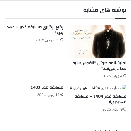
نوشته های مشابه
پکیج برگزاری مسابقه غدیر – عهد
پدری⁴
29 جولای, 2025
نمایشنامه صوتی “ناقوس‌ها به
صدا در‌می‌آیند”
4 ژوئن, 2026
مسابقه غدیر 1403
19 ژوئن, 2024
مسابقه غدیر 1404 – مسابقه
عهدپدری4
9 ژوئن, 2025