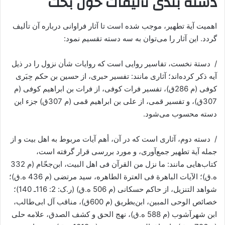
دسته بندی تألیفات حول بحث
اهمیت آیة تطهیر، موجب شده است تا آثار فراوانی درباره آن تألیف
گردد. این آثار را می‌توان به سه دسته تقسیم نمود:
/ دستة نخست، تفاسیر روایی است که روایات شأن نزول را در ذیل
آیه ذکر کرده‌اند؛ آثاری مانند: تفسیر حبری، از حسین بن حکم حِبَری
کوفی (م 286ق)، تفسیر فرات کوفی، از فرات بن ابراهیم کوفی (م
307ق)، و تفسیر قمی، از علی بن ابراهیم قمی (م 307ق) جزء این
دسته محسوب می‌شود.
/ دسته دوم، آثاری است که در آن، أهم آیات مربوط به اهل بیت و از
جمله آیة تطهیر جمع‌آوری، و مورد بررسی قرار گرفته است،
کتاب‌هایی مانند: ما نزل من القرآن فی اهل البیت، ابن‌جحّام (م 332
ه.ق)؛ الآیات الباهرة فی العترة الطاهره، سید مرتضی (م 436 ه.ق)؛
شواهد التنزیل، از حاکم حسکانی (م 506 ه.ق) (ر.ک: 2: 116ـ 140)؛
خصائص الوحی المبین، ابن‌بطریق (م 600ق)، مناقب آل ابی‌طالب،
ابن شهرآشوب (م 588 ه.ق)، نهج الحق و کشف الصدق، علامه حلی