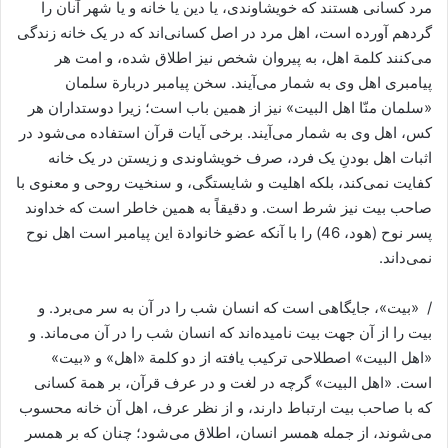
مرد کسانی هستند که خویشاوندی، یا دین یا خانه و یا شهر آنان را
گردهم آورده است، اهل مرد در اصل کسانی‌اند که در یک خانه زندگی
می‌کنند کلمة اهل، به پیروان شخص نیز اطلاق شده، و امت هر
پیامبری اهل وی به شمار می‌آیند. سخن پیامبر دربارة سلمان
«سلمان منّا اهل البیت» نیز از همین باب است؛ زیرا دوستداران هر
کس، اهل وی به شمار می‌آیند. برخی آیات قرآن استفاده می‌شود در
اثبات اهل بودنِ یک فرد، صرف خویشاوندی و زیستن در یک خانه
کفایت نمی‌کند، بلکه اهلیت و شایستگی، و سنخیت روحی و معنوی با
صاحب بیت نیز شرط است. و دقیقاً به همین خاطر است که خداوند
پسر نوح (هود، 46) را با آنکه عضو خانوادة این پیامبر است اهل نوح
نمی‌داند.
/ «بیت»، جایگاهی است که انسان شب را در آن به ‌سر می‌برد. و
بیت را از آن جهت بیت نامیده‌اند که انسان شب را در آن می‌ماند. و
«اهل البیت» اصطلاحی ترکیب یافته از دو کلمة «اهل» و «بیت»
است. «اهل البیت» گرچه در لغت و در عرف قرآن، بر همة کسانی
که با صاحب بیت ارتباط دارند، و از نظر عرف، اهل آن خانه محسوب
می‌شوند، از جمله همسر انسان، اطلاق می‌شود؛ چنان که بر همسر