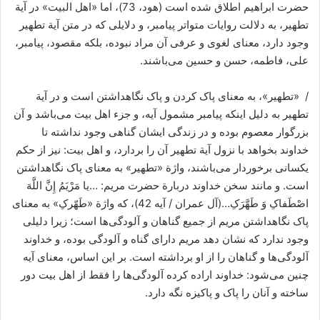
حضرت ابراهیم اطلاق شده است (هود، 73)، اما «اهل البیت» در آیة
تطهیر، به دلالت روایات متواتر پیامبر، و دلایلی که در متن آیة تطهیر
وجود دارد، معنای لغوی و عرفی آن مراد نبوده، بلکه مقصود، پیامبر،
علی، فاطمه، حسن و حسین می‌باشند.
/ «تطهیر»، به معنای پاک کردن و پاک نگاهداشتن است و در آیة
تطهیر به دلیل اینکه پیامبر مشمول آیه، و جزء اهل بیت می‌باشد و آن
بزرگوار معصوم بوده و در زندگی ایشان گناهی وجود نداشته تا
خداوند بخواهد با نزول آیة تطهیر آن را بردارد، و اهل بیت: نیز از حکم
یکسانی برخوردار می‌باشند، واژة «تطهیر» به معنای پاک نگاهداشتن
است. و مانند سخن خداوند دربارة حضرت مریم: …یا مَرْیَمُ إِنَّ اللَّهَ
اصْطَفاکِ وَ طَهَّرَکِ…(آل عمران / آیه 42)، که واژة «طَهّرکِ» به معنای
پاک نگاهداشتن مریم از جمیع گناهان و آلودگی‌ها است؛ زیرا دلیلی
وجود ندارد که نشان دهد مریم دارای گناه و آلودگی بوده، و خداوند
آلودگی‌ها و گناهان را از او برداشته است. بر این اساس، معنای آیه
چنین می‌شود: خداوند اراده کرده آلودگی‌ها را فقط از اهل بیت دور
ساخته و آنان را پاک و پاکیزه نگه دارد.