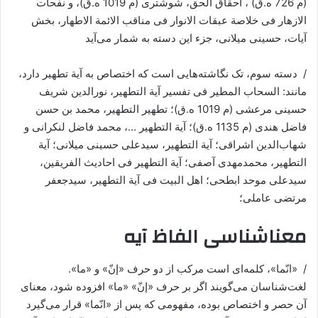
(م 726 ه.ق) ، احقاق الحق، شوشتری (م 1019 ه.ق)، و نفحات
الازهار فی خلاصة عبقات الانوار فی مناقب الائمة الاطهار، بخش
آیات، حسینی میلانی، جزء این دسته به شمار می‌آید
/ دسته سوم، تک ‌نگاشته‌هایی است که اختصاص به آیة تطهیر دارد،
مانند: السحاب المطیر فی تفسیر آیة التطهیر، نورالدین شریف
حسینی مرعشی (م 1019 ه.ق)؛ تطهیر التطهیر، محمد بن حسن
فاضل هندی (م 1135 ه.ق)؛ آیة التطهیر …، محمد فاضل لنکرانی و
شهاب‌الدین اشراقی؛ آیة التطهیر، سیدعلی حسینی میلانی؛ آیة
التطهیر، محمدمهدی آصفی؛ آیة التطهیر فی احادیث الفریقین،
سیدعلی موحد ابطحی؛ اهل البیت فی آیة التطهیر، سیدجعفر
مرتضی عاملی؛
معناشناسی الفاظ آیه
/ «انّما»، کلمه‌ای است مرکب از دو حرف «إنّ» و «ما».
لغت‌شناسان می‌گویند اگر بر حرف «إنّ» «ما» افزوده شود، معنای
آن حصر و اختصاص بوده، مفهومی که پس از «انّما» قرار می‌گیرد