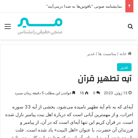
نمایشنامه صوتی “ناقوس‌ها به صدا در‌می‌آیند”
جستجو برای
منو
خانه
/
مناسبت ها
/
غدیر
غدیر
آیه تطهیر قرآن
13 ژوئن, 2023
0
16
خواندن این مطلب 5 دقیقه زمان میبرد
آیه‌ای که به نام آیة تطهیر نامیده می‌شود، بخشی از آیه 33 سوره
احزاب، و از مهمترین آیاتی است که دربارة اهل بیت پیامبر نازل شده
است. در قرآن کریم این تنها آیه‌ای است که در آن، از پیامبر و
فرزندان آن حضرت، با عنوان «اهل البیت» یاد شده است. علت
نامیده شدن آیه به این نام، آن است که خداوند با به کار بردن واژة