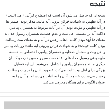
نتیجه
نتیجه‌ای که حاصل می‌شود آن است که اصطلاح قرآنی «اهل البیت»
در آیة تطهیر، به شهادت قرائن درونی آیه مانند: مذکر بودن ضمیر ها
در آیة تطهیر، و مؤنث بودن آن در آیات مربوط به همسران پیامبر؛
دلالت آیه بر عصمت اهل بیت و عدم عصمت همسران رسول خدا؛ به
معنای «دَفْع» بودن کلمة اذهاب رجس در آیه و به معنای بیت رسالت
بودن کلمه «بیت»؛ و به شهادت قرائن بیرونی آیه مانند: روایات پیامبر
و اهل بیت و سخنان صحابه و همسران پیامبر، اختصاص به خمسة
طیبه یعنی رسول خدا، علی، فاطمه، حسن و حسین دارد، و کسان
دیگری مانند همسران پیامبر را شامل نمی‌شود. این آیه فضایل
بزرگی برای اهل بیت ثابت می‌کند، عضویت آنان را در بیت رسالت
روشن می‌سازد، عصمت آنان را به اثبات می‌رساند، و آنان را به
عنوان الگویی برای همگان معرفی می‌کند.
پاکی
اهل