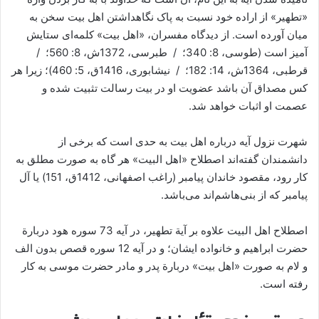
«تطهیر» از اراده خود نسبت به پاک نگاهداشتن اهل بیت سخن به
میان آورده است. از دیدگاه مفسران، «اهل بیت» کلمه‌ای ستایش
آمیز است (طوسی، 8: 340؛ / طبرسی، 1372ش، 8: 560؛ /
قرطبی، 1364ش، 14: 182؛ / نیشابوری، 1416ق، 5: 460)؛ زیرا هر
کس مصداق آن باشد عضویت او در بیت رسالت تثبیت شده و
عصمت او اثبات خواهد شد.
شهرت نزول آیه درباره اهل بیت به حدی است که برخی از
دانشمندان گفته‌اند اصطلاح «اهل البیت» هر گاه به صورت مطلق به
کار رود، مقصود خاندان پیامبر (راغب اصفهانی، 1412ق، 151) یا آل
پیامبر که از بنی‌هاشم‌اند می‌باشد.
اصطلاح اهل البیت علاوه بر آیة تطهیر، در آیه 73 سوره هود دربارة
حضرت ابراهیم و خانواده ایشان؛ و در آیه 12 سوره قصص بدون الف
و لام به صورت «اهل بیت» دربارة پدر و مادر حضرت موسی به کار
رفته است.