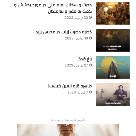
حدیث و سخنان امام علی در مورد بخشش و
کمک به فقرا و نیازمندان
30 ژانویه, 2023
خطبه حضرت زینب در مجلس یزید
16 نوامبر, 2023
باغ فدک
27 نوامبر, 2023
طاهره قره العین کیست؟
7 فوریه, 2023
ناقوس‌ها به صدا در‌می‌آیند