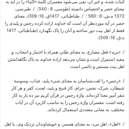
اثبات شده، و غیر آن، نفی می‌شود مفسران کلمة «انّما» را در آیه به
معنای حصر و اختصاص دانسته (طوسی، 8 : 340؛ / طبرسی،
1372 ه.ش، 8 : 560 ؛ / طباطبائی، 1417ق، 16: 309)، معنای
حصر در آیة موردنظر آن است که خداوند اراده کرده رجس و پلیدی را
فقط از اهل بیت دور ساخته و آنان را پاک نگهدارد (طباطبائی، 1417
ه.ق، 16: 309).
/ «یرید» فعل مضارع، به معنای طلبِ همراه با اختیار و انتخاب، و
مفید استمرار است و نشان می‌دهد ارادة خداوند به پاک نگاهداشتن
اهل بیت مستمر و دائمی است.
/ «رجس» را لغت‌شناسان به معنای شیء پلید، عذاب، وسوسة
شیطان، شرک، نجس، حرام، کار قبیح و پلید، لعنت، کفر و هر کار
تنفر آمیز معنا کرده‌اند. واژة رجس در قرآن کریم نیز ده بار به کار
رفته است. مفسران واژة رجس را به تناسب کاربرد آن در آیات
مختلف، به معانی متعددی استعمال کرده‌اند.
/ «اهل»، اهلِ مرد، به معنای همسر، و خویشاوندان نزدیک وی، یا اهل