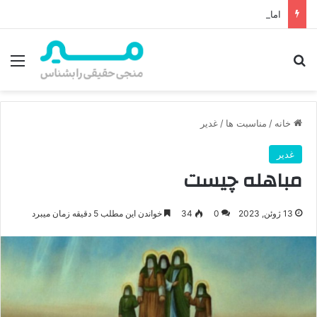
امام زمان از کجا ظهور می‌کند؟ محل ظهور امام زمان، نقشه راه ظهور از مکه تا پایتختی کوفه
جستجو برای
منو
خانه
/
مناسبت ها
/
غدیر
غدیر
مباهله چیست
13 ژوئن, 2023
0
34
خواندن این مطلب 5 دقیقه زمان میبرد