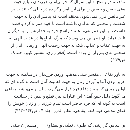
مذهب، در پاسخ به این سؤال که چرا پیامبر، فرزندان نابالغ خود،
یعنی حسن و حسین را برای این امر برگزیده در حالی که عذاب بر
غیر بالغین نازل نمی‌شود، معتقد است که پیامبر آنان را به جهت
شفقت و محبتی که به آنان داشته ‌است با خود همراه کرد و قصد
داشت تا با این همراهی، اعتقاد راسخ خود به حقانیتش را به دیگران
ثابت نماید. او همچنین می‌نویسد که مرگ نابالغ‌ها در عذاب الهی نه
به جهت عقاب و عذاب، بلکه به جهت رحمت الهی و رهایی آنان از
سختی های پس از آن بوده ‌است. (فخر رازی، تفسیر کبیر، جلد ۸،
ص۲۴۹ )
به باور بقاعی، مفسر سنی مذهب آوردن فرزندان در مباهله به جهت
عزیز بودن آنها و آوردن زنان به جهت اهمیت آنان است به گونه ای که
اولین چیزی که مورد دفاع فرد قرار می‌گیرد، زنان او می‌باشد. بقاعی
می‌گوید دلیل جمع آمدن این عبارات نیز، قطع و یقین در حقانیت
است به گونه ای که فرد حاضر است تمام فرزندان و زنان خویش را
فدای مدعی خود کند. (بقاعی، نظم الدرر، جلد ۴ ، ص۴۴۲–۴۴۳)
بر اساس گزارشی که طبری، ثعلبی و بیضاوی – از مفسران سنی –