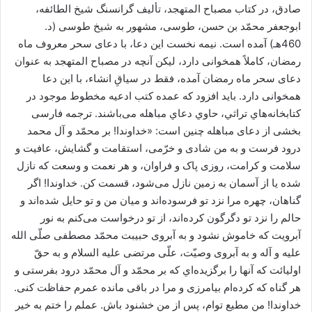
صادق، در کتاب مصباح المتهجد، تألیف گرانسنگ شيخ الطائفه،
ابوجعفر محمّد بن حسن، طوسی، مشهور به شيخ طوسی (د.
460هـ) آمده است. نيمه نخست اين دعا، با دعای سحر معروف ماه
رمضان، کاملاً همخوانی دارد، ليکن آنچه در مصباح المتهجد به عنوان
دعای سحر ماه رمضان آمده، فقط در سياقِ انشاء، با اين دعا
همخوانی دارد. بايد افزود که عمده کتب ادعیه مخطوط موجود در
کتابخانه‌هاي تراثي، حاوي دعاي مباهله می‌باشند. ترجمه فارسی
بخشی از دعای مباهله چنين است: «خداوندا! بر محمّد و آل محمد
درود فرست و به من شادی و خرّمی، استقامت و گشایش، عافیت و
سلامت و کرامت، روزی پاک و فراوان، و هر نعمت و وسعت که نازل
شده یا از آسمان به زمین نازل می‌شود، قسمت کن. خداوندا! اگر
گناهان، چهره مرا نزد تو فرسوده‌اند و میان من و تو حایل شده‌اند و
حالم را نزد تو دگرگون کرده‌اند، از تو درخواست می‌کنم به نور
آبرویت که خاموش نشود و به آبروی حبیبت محمّد مصطفی صلّی الله
علیه و آله و به آبروی وصیّت، علّی مرتضی علیه السلام و به حقّ
اولیائت که آنها را برگزید‌ه‌اي که بر محمّد و آل محمّد درود بفرستی و
هر گناه که کرده‌ام بیامرزی و مرا در باقی مانده عمرم حفاظت کنی.
خداوندا! من مطیع توام، پس از من خشنود باش. عملم را ختم به خیر