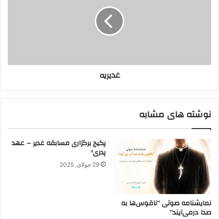
غدیریه
نوشته های مشابه
پکیج برگزاری مسابقه غدیر – عهد
پدری⁴
29 جولای, 2025
نمایشنامه صوتی “ناقوس‌ها به
صدا در‌می‌آیند”