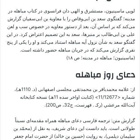
لویی ماسینیون، مستشرق و الهی دان فرانسوی در کتاب مباهله در
مدینه؛ گفتگوی سعد بن ابی‌وقاص را با معاویة بن ابی‌سفیان گزارش
می‌کند که بر اساس آن، بعد از دستور معاویه در خصوص سب و لعن
علی بن ابی‌طالب بر منبرها، سعد به این تصمیم اعتراض کرد. در این
گفتگو سعد به شأن نزول آیه مباهله استناد می‌کند و او را یکی از پنج
نفری گزارش می‌کند که در جریان مباهله حضور داشته ‌است.
(ماسینیون؛ مباهله در مدینه؛ ص ۱۸)
دعای روز مباهله
از: علامه محمدباقر بن محمدتقی مجلسی اصفهانی (د. 1110هـ)،
شماره <11/12677> (کتابت اواخر سده 11هـ) نسخه کتابخانه
آيت‌الله مرعشي (رکـ . فهرست، ج32، ص200).
گزارش متن: ترجمه فارسی دعای مباهله همراه مقدمه‌ای نسبتاً
طولانی است. بايد دانست اين دعای شریف، به نقل از (محمّد بن
سليمان دیلمی)، به روایت (حسين بن خالد) از حضرت امام جعفر