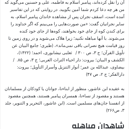
آن را نقل کرده‌اند، پیامبر اسلام به فاطمه، علی و حسنین می‌گوید که
من هر چه دعا کردم شما آمین بگویید. در روایتی که در این تفاسیر
آمده‌ است، اسقف نجران پس از مشاهده خاندان پیامبر اسلام، به
سایر نجرانیان گفت: «من صورت‌هایی را می‌بینم که اگر خداوند را
برای کندن کوه از جای خود بخواهند، کوه‌ها از جای خود کنده
می‌شوند. با آنها مباهله نکنید؛ زیرا هلاک می‌شوید و در روی زمین تا
روز قیامت هیچ نصرانی باقی نمی‌ماند»، (طبری؛ جامع البیان عن
تأویل القرآن؛ ج ۳، ص ۳۰۰ / ثعلبی نیشابوری، احمد؛ (۱۴۲۲)،
الکشف و البیان؛ بیروت: دار احیاء التراث العربی؛ ج ۳، ص ۸۵. /
بیضاوی، عبدالله بن عمر؛ أنوار التنزیل وأسرار التأویل؛ بیروت:
دارالفکر؛ ج ۲، ص ۴۷)
به عقیده ابن عاشور، منظور از ابناءنا، جوانان یا کودکان از مسلمانان
هستند و مقصود از نساءنا، همسران پیامبر هستند، همچنین مقصود
از انفسنا جان‌های مسلمین است. (ابن عاشور، التحریر و التنویر، جلد
۳، ص۲۶۶)
شاهدان مباهله