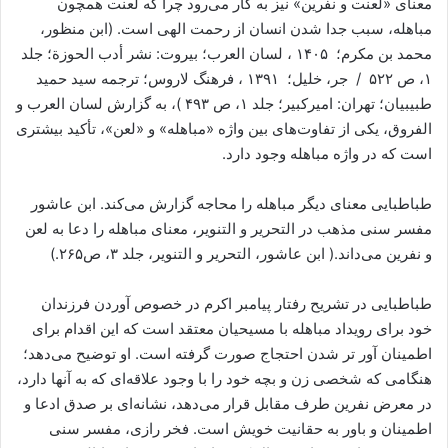
معنای «لعنت و نفرین» نیز به کار می‌رود چرا که لعنت همچون
مباهله، سبب جدا شدن انسان از رحمت الهی است. (ابن منظور،
محمد بن مکرم؛ ۱۴۰۵ ، لسان العرب؛ بیروت: نشر أدب الحوزة؛ جلد
۱، ص ۵۲۲ / جر، خلیل؛ ۱۳۹۱ ، فرهنگ لاروس؛ ترجمه سید حمید
طبیبیان؛ تهران: امیرکبیر؛ جلد ۱، ص ۴۹۳ )، به گزارش لسان العرب و
الفروق، یکی از تفاوت‌های بین واژه «مباهله» و «لعن»، تأکید بیشتری
است که در واژه مباهله وجود دارد.
طباطبایی معنای دیگر مباهله را محاجه گزارش می‌کند. ابن عاشور
مفسر سنی مذهب در التحریر و التنویر، معنای مباهله را دعا به لعن
و نفرین می‌داند.( ابن عاشور، التحریر و التنویر، جلد ۳، ص۲۶۵.)
طباطبایی در تشریح رفتار پیامبر اکرم در خصوص آوردن فرزندان
خود برای رویداد مباهله با مسیحیان معتقد است که این اقدام برای
اطمینان آور تر شدن احتجاج صورت گرفته ‌است. او توضیح می‌دهد؛
هنگامی که شخصی زن و بچه خود را با وجود علاقه‌ای که به آنها دارد،
در معرض نفرین طرف مقابل قرار می‌دهد، نشانه‌ای بر صدق ادعا و
اطمینان و باور به حقانیت خویش است. فخر رازی، مفسر سنی