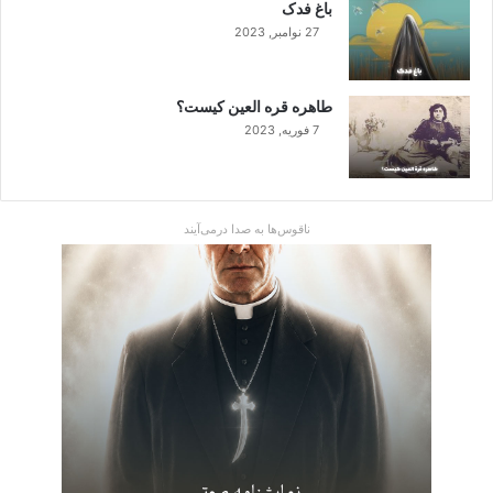
باغ فدک
27 نوامبر, 2023
طاهره قره العین کیست؟
7 فوریه, 2023
ناقوس‌ها به صدا در‌می‌آیند