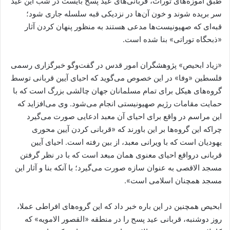
طبق آموزه‌های تورات، قربانی‌های عید پسح بایست در شب این عید
سر بریده شوند و خون آن‌ها در نزدیکی قبه سلسله جاری شود؛
قبه‌ای که صهیونیست‌ها مدعی هستند به منظور پنهان کردن آثار
«ذبحگاه توراتی» بنا شده است.
«زیاد ابحیص» پژوهشگران امور قدس در گفت‌و‌گو خبرگزاری رسمی
فلسطین «وفا» در این خصوص می‌گوید که احیای آیین قربانی توسط
گروه‌های هیکل برای تمام مسلمانان جهان چالشی بزرگ است که با
حمایت مقامات رژیم صهیونیستی انجام می‌شود. وی می‌افزاید که
این مراسم در واقع برای احیای آن معبد ادعایی صورت می‌گیرد
چراکه این گروه‌ها بر این باورند که «قربانی کردن آیین محوری
یهودیان است که با ویرانی معبد، از بین رفته است. احیای آیین
قربانی درواقع احیای معنوی همان مبعد است که با در نظر گرفتن
مسجد الاقصی به عنوان سازه صورت می‌گیرد؛ با آنکه بنا و آثار این
مسجد همچنان اسلامی است».
ابحیص همچنین در این باره خبر داد که این گروه‌های افراطی عملا،
روز دوشنبه، قربانی عید پسح را در منطقه «القصور الامویه» که