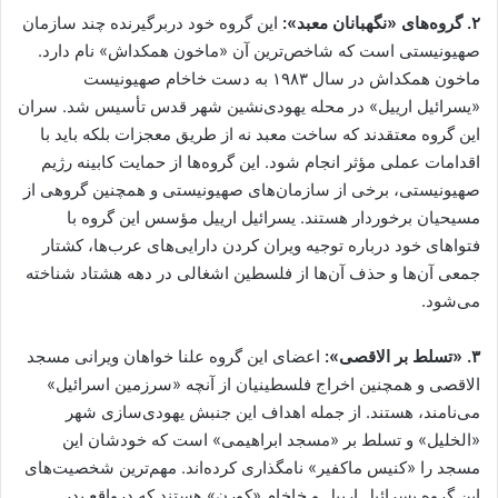
۲.
گروه‌های «نگهبانان معبد»:
این گروه خود دربرگیرنده چند سازمان
صهیونیستی است که شاخص‌ترین آن «ماخون همکداش» نام دارد.
ماخون همکداش در سال ۱۹۸۳ به دست خاخام صهیونیست
«یسرائیل ارییل» در محله یهودی‌نشین شهر قدس تأسیس شد. سران
این گروه معتقدند که ساخت معبد نه از طریق معجزات بلکه باید با
اقدامات عملی مؤثر انجام شود. این گروه‌ها از حمایت کابینه رژیم
صهیونیستی، برخی از سازمان‌های صهیونیستی و همچنین گروهی از
مسیحیان برخوردار هستند. یسرائیل ارییل مؤسس این گروه با
فتواهای خود درباره توجیه ویران کردن دارایی‌های عرب‌ها، کشتار
جمعی آن‌ها و حذف آن‌ها از فلسطین اشغالی در دهه هشتاد شناخته
می‌شود.
۳.
«تسلط بر الاقصی»:
اعضای این گروه علنا خواهان ویرانی مسجد
الاقصی و همچنین اخراج فلسطینیان از آنچه «سرزمین اسرائیل»
می‌نامند، هستند. از جمله اهداف این جنبش یهودی‌سازی شهر
«الخلیل» و تسلط بر «مسجد ابراهیمی» است که خودشان این
مسجد را «کنیس ماکفیر» نامگذاری کرده‌اند. مهم‌ترین شخصیت‌های
این گروه یسرائیل ارییل و خاخام «کورن» هستند که درواقع پدر