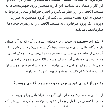
این کار راهنمایی می‌نمایند. این گروه همچنین ورود صهیونیست‌ها به
مسجد الاقصی را زیر نظر می‌گیرد و اخبار، فتواها و شعایر مربوط به
«صعود به کوه معبد» منتشر می‌کند. این گروه همچنین به صورت
دوره‌ای یک ورود غیرقانونی به مسجد الاقصی را به رهبری خاخام‌ها
سازماندهی می‌کند.
۶. شورای «سنهدرین جدید»: یا
«مجلس یهود بزرگ» که به آن عنوان
یک دادگاه عالی برای صهیونیست‌ها نگریسته می‌شود. این شورا را
گروهی از خاخام‌های جریان موسوم به «ملی-دینی» با هدف احیای
معبد ادعایی و برپایی آن به جای مسجد الاقصی و همچنین احیای
کامل عبادت‌های توراتی بنیان نهادند. از جمله شاخص‌ترین مؤسسان
این شورا، خاخام «ارییه لیبو» و «یهوذا کروز» نام دارند.
مقصود از قربانی عید پسح در محوطه مسجد الاقصی چیست؟
از ابتدای ماه مبارک رمضان، این گروه‌ها فراخوانی برای ورود به
مسجد الاقصی در طول روزهای «عید پسح» صادر کردند. این عید که
از روز جمعه هفته جاری آغاز می‌شود و تا روز شنبه (سوم اردیبهشت