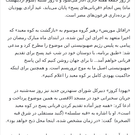
ماه) پس انجام «قربانی‌های پسح» پایان می‌یابد، عید آزادی یهودیان
از برده‌داری فرعون‌های مصر است.
«رافائل موریس» رهبر گروه موسوم به «بازگشت به کوه معبد» که
اخیرا متعهد به اجرای این آیین شده، در ابتدای ماه مبارک رمضان در
پیامی به پلیس رژیم صهیونیستی این موضوع را مطرح کرد و مدعی
شد: «طبق برنامه، با دوستان خود در شب عید پسح برای تقدیم
قربانی خواهم آمد… تا برای جهان روشن کنیم که این پاسخ
صهیونیستی اصیل ما به موج تروریسم است. و همچنین برای اینکه
حاکمیت یهودی کامل بر کوه معبد را اعلام کنیم».
«یهودا کروز» دبیرکل شورای سنهدرین جدید نیز روز سه‌شنبه در
جریان سخنرانی خود در مسجد الاقصی به همین موضوع پرداخت و
ادعا کرد: «همه چیز آماده تقدیم کردن قربانی پسح در کوه معبد
است». او با اشاره به «قبه سلسله» (گنبد مستقلی در شرق قبه
الصخره) گفت: «در زمان مشخص شده، اینجا محل ذبح خواهد بود».