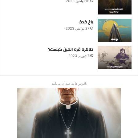
16 نوامبر, 2023
باغ فدک
27 نوامبر, 2023
طاهره قره العین کیست؟
7 فوریه, 2023
ناقوس‌ها به صدا در‌می‌آیند