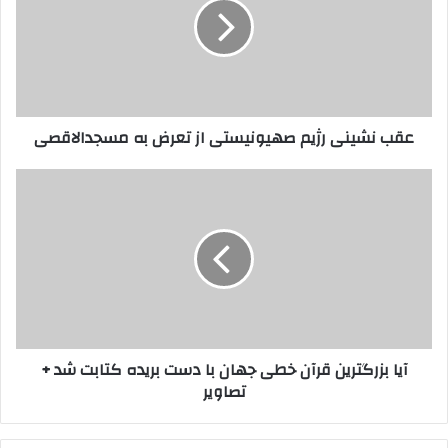
صهیونیستی
از
تعرض
به
مسجدالاقصی
عقب نشینی رژیم صهیونیستی از تعرض به مسجدالاقصی
آیا
بزرگترین
قرآن
خطی
جهان
با
دست
بریده
کتابت
آیا بزرگترین قرآن خطی جهان با دست بریده کتابت شد +
شد
تصاویر
+
تصاویر