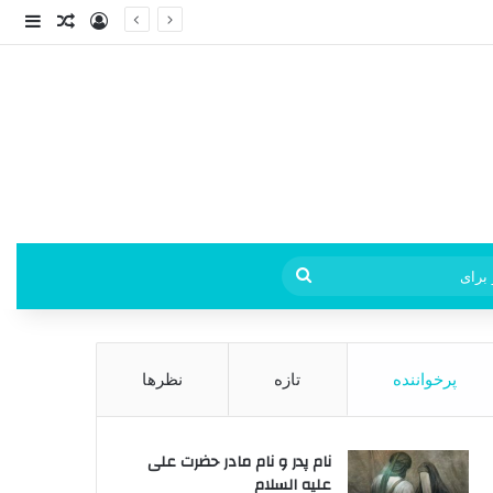
ورود
ساید
نوشته ت
فی
جستجو
برای
پرخواننده
تازه
نظرها
نام پدر و نام مادر حضرت علی
علیه السلام