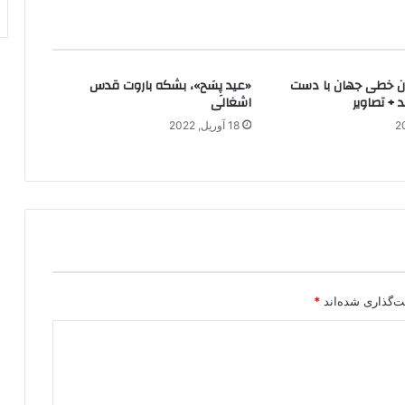
قرآن خطی جهان با دست
«عید پِسَح»، بشکه باروت قدس
 + تصاویر
اشغالی
18 آوریل, 2022
ت‌گذاری شده‌اند
*