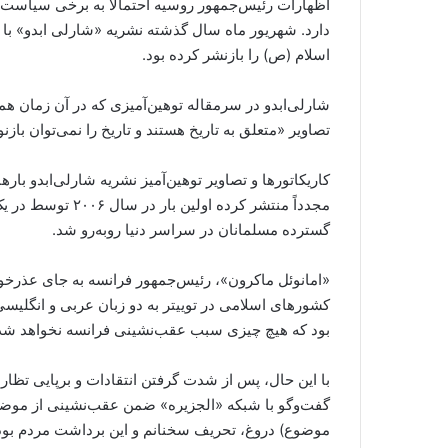
اظهارات رئیس‌جمهور روسیه احتمالاً به برخی سیاست
دارد. شهریور ماه سال گذشته نشریه «شارلی ابدو» با ت
اسلام (ص) را بازنشر کرده بود.
شارلی‌ابدو در سرمقاله توهین‌آمیزی که در آن زمان همر
تصاویر «متعلق به تاریخ هستند و تاریخ را نمی‌توان بازن
کاریکاتورها و تصاویر توهین‌آمیز نشریه شارلی‌ابدو بارها
مجدداً منتشر کرده 
گسترده مسلمانان در سراسر دنیا روبه‌رو شد.
«امانوئل ماکرون»، رئیس‌جمهور فرانسه به جای عذرخ
کشورهای اسلامی در توییتر به دو زبان عربی و انگلیسی ا
بود که هیچ چیزی سبب عقب‌نشینی فرانسه نخواهد شد
با این حال، پس از شدت گرفتن انتقادات و برپایی تظا
گفت‌و‌گو با شبکه «الجزیره» ضمن عقب‌نشینی از موضع
موضوع) دروغ، تحریف سخنانم و این برداشت مردم بود که