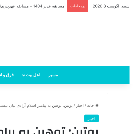
شنبه, آگوست 8 2026
پرمخاطب
مسابقه غدیر 1404 – مسابقه عهدپدری4
مسیر
اهل بیت
فرق و اد
خانه
/
اخبار
/
پوتین: توهین به پیامبر اسلام آزادی بیان نیس
اخبار
پوتین: توهین به پیام