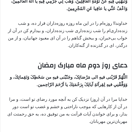
وَنَبِّهْنِي فِيْهِ عَنْ نَوْمَةِ الغافِلِينَ، وَهَبْ لِي جُرْمِي فِيهِ يا ألهَ العالَمِينَ،
وَاعْفُ عَنِّي يا عافِيا عَنِ المُجْرِمِينَ.
خداوندا! روزه‌ام را در این ماه روزه روزه‌داران قرار ده، و شب
زنده‌داری‌ام را شب زنده‌داری شب زنده‌داران، و بیدارم کن در آن از
خواب بی‌خبران، و ببخش گناهم را در آن ای معبود جهانیان، و از من
درگذر، ای در گذرنده از گنه‌کاران.
دعای روز دوم ماه مبارک رمضان
اللَّهُمَّ قَرّبْنی فیهِ الی مَرْضاتِکَ، وجَنّبْنی فیهِ من سَخَطِکَ وَنَقِماتِكَ، و
وَوَفِّقْنِي فیهِ لِقِرآئةِ آیاتِکَ بِرَحْمَتِكَ یا اَرْحَمَ الرّاحِمین.
خدایا مرا در آن (روز) نزدیک کن به آنچه مورد رضای تو است، و مرا
در آن از کارهایی که موجب ناراحتی و خشم و غضب تو است دور
بدار، و برای خواندن آیات قرآنت به من توفیق ده، به حق رحمتت‌ ای
مهربان‌ترین مهربانان.