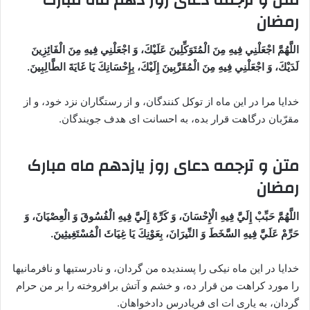
رمضان
اللَّهُمَّ اجْعَلْنِي فِيهِ مِنَ الْمُتَوَكِّلِينَ عَلَيْكَ، وَ اجْعَلْنِي فِيهِ مِنَ الْفَائِزِينَ
لَدَيْكَ، وَ اجْعَلْنِي فِيهِ مِنَ الْمُقَرَّبِينَ إِلَيْكَ، بِإِحْسَانِكَ يَا غَايَةَ الطَّالِبِينَ.
خدایا مرا در این ماه از توکل کنندگان، و از رستگاران نزد خود، و از
مقرّبان درگاهت قرار بده، به احسانت ای هدف جویندگان.
متن و ترجمه دعای روز یازدهم ماه مبارک
رمضان
اللَّهُمَّ حَبِّبْ إِلَيَّ فِيهِ الْإِحْسَانَ، وَ كَرِّهْ إِلَيَّ فِيهِ الْفُسُوقَ وَ الْعِصْيَانَ، وَ
حَرِّمْ عَلَيَّ فِيهِ السَّخَطَ وَ النِّيرَانَ، بِعَوْنِكَ يَا غِيَاثَ الْمُسْتَغِيثِينَ.
خدایا در این ماه نیکی را پسندیده من گردان، و نادرستیها و نافرمانیها
را مورد کراهت من قرار ده، و خشم و آتش برافروخته را بر من حرام
گردان، به یاری ات ای فریادرس دادخواهان.