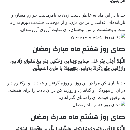
الرَّاغِبِينَ.
خدایا در این ماه به خاطر دست زدن به نافرمانیت خوارم مساز، و
تازیانه‌های عذابت را بر من مزن، و از موجبات خشمت دورم بدار با
منت و بخششت بر من ببخشای‌، ای نهایت آرزوی آرزومندان.
دعای روز هفتم ماه مبارک رمضان
اللَّهُمَّ أَعِنِّي فِيْهِ عَلى صِيامِهِ وَقِيامِهِ، وَجَنِّبْنِي فِيْهِ مِنْ هَفَواتِهِ وَآثامِهِ،
وَارْزُقْنِي فِيْهِ ذِكْرَكَ بِدَوامِهِ، بِتَوْفِيقِكَ يا هادِيَ المُضِلِّينَ.
خدایا یاری کن مرا در این روز بر روزه گرفتن و عبادت، و برکنارم دار
در آن از بیهودگی و گناهان، و روزیم کن در آن یادت را برای همیشه،
به توفیق خودت‌ ای راهنمای گمراهان.
دعای روز هشتم ماه مبارک رمضان
اللَّهُمَّ ارْزُقْنِي فِيْهِ رَحْمَةَ الاَيْتامِ، وَإِطْعامَ الطَّعامِ، وَإِفْشاءَ السَّلامُ،