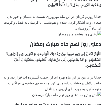
وَصُحْبَةَ الكِرامِ، بِطَوْلِكَ يا مَلْجَأَ الامِلِينَ.
خدایا روزیم گردان در این ماه مهرورزی نسبت به یتیمان و خوراندن
طعام، و به آشکار کردن سلام و هم‌نشینی با کریمان به فضل و کرمت‌
ای پناه آرزومندان.
دعای روز نهم ماه مبارک رمضان
اللَّهُمَّ اجْعَلْ لِي فِيهِ نَصِيبا مِنْ رَحْمَتِكَ الْوَاسِعَةِ، وَ اهْدِنِي فِيهِ لِبَرَاهِينِكَ
السَّاطِعَةِ، وَ خُذْ بِنَاصِيَتِي إِلَى مَرْضَاتِكَ الْجَامِعَةِ، بِمَحَبَّتِكَ يَا أَمَلَ
الْمُشْتَاقِينَ.
خدایا برای من در این ماه بهره ای از رحمت گسترده ات قرار ده، و به
جانب دلایل درخشانت راهنمایی کن، و به سوی خشنودی فراگیرت
متوجه کن، به مهرت ای آرزوی مشتاقان.
متن و ترجمه دعای روز دهم ماه مبارک