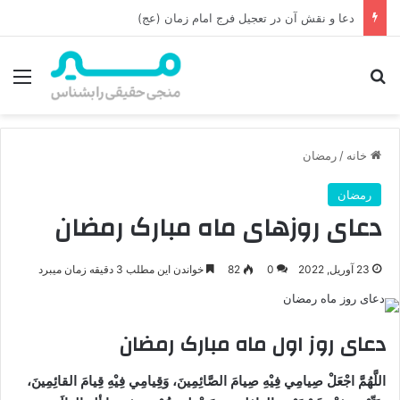
چه کسی بر پیکر امام حسن عسکری نماز خواند؟
جستجو برای
منو
خانه
/
رمضان
رمضان
دعای روزهای ماه مبارک رمضان
23 آوریل, 2022
0
82
خواندن این مطلب 3 دقیقه زمان میبرد
دعای روز اول ماه مبارک رمضان
اللَّهُمَّ اجْعَلْ صِيامِي فِيْهِ صِيامَ الصَّائِمِينَ، وَقِيامِي فِيْهِ قِيامَ القائِمِينَ،