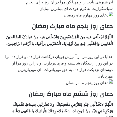
آن شیرینی یادت را و مهیا کن مرا در آن روز برای انجام
سپاسگزاریت به کرم خودت ای بیناترین بینایان.
دعای روز پنجم ماه مبارک رمضان
اللَّهُمَّ اجْعَلْنِی فِیهِ مِنَ الْمُسْتَغْفِرِینَ وَاجْعَلْنِی فِیهِ مِنْ عِبَادِکَ الصَّالِحِینَ
الْقَانِتِینَ وَاجْعَلْنِی فِیهِ مِنْ اَوْلِیائِکَ الْمُقَرَّبِینَ بِرَاْفَتِکَ یا اَرْحَمَ الرَّاحِمِینَ.
خدایا در این روز مرا از آمرزش‌جویان درگاهت قرار ده، و قرار ده مرا
در این روز از بندگان شایسته و فرمانبردارت، و در این روز مرا از
دوستان نزدیکت قرار ده، به حق مهربانی‌ات، ‌ای مهربان‌ترین
مهربانان.
دعای روز ششم ماه مبارک رمضان
اللَّهُمَّ لاتَخْذُلْنِي فِيْهِ لِتَعَرُّضِ مَعْصِيَتِكَ، وَلا تَضْرِبْنِي بِسِياطِ نَقْمَتِكَ،
وَزَحْزِحْنِيِ فِيْهِ مِنْ مُوجِباتِ سَخَطِكَ، بِمَنِّكَ وَأَيادِيكَ يا مُنْتَهى رَغْبَةِ