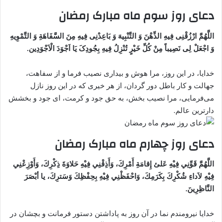
دعای روز سوم ماه مبارک رمضان
اللَّهُمَّ ارْزُقْنِی فِیهِ الذِّهْنَ وَ التَّنْبِیهَ وَ بَاعِدْنِی فِیهِ مِنَ السَّفَاهَةِ وَ التَّمْوِیهِ‌
وَ اجْعَلْ لِی نَصِیباً مِنْ کُلِّ خَیْرٍ تُنْزِلُ فِیهِ بِجُودِکَ یَا اَجْوَدَ الْاَجْوَدِین‌.
خدایا، در این روز، مرا هوش و بیداری نصیب فرما و از سفاهت،
جهالت و کار باطل دور گردان، از هر خیری که در این روز نازل
می‌فرمایی، مرا نصیب بخش، به حق جود و کرمت‌، ای جود و بخشش
دارترین عالم.
دعای روز چهارم ماه مبارک رمضان
اللَّهُمَّ قَوِّنِي فِيْهِ عَلئ إِقامَةِ أَمْرِكَ، وَأَذِقْنِي فِيْهِ حَلاوَةَ ذِكْرِكَ، وَأَوْزِعْنِي
فِيْهِ لاَداءِ شُكْرِكَ بِكَرَمِكَ، وَاحْفَظْنِي فِيْهِ بِحِفْظِكَ وَسَترِكَ، يا أبْصَرَ
النَّاظِرِينَ.
خدایا نیرومندم نما در آن روز به‌ پاداشتن دستور فرمانت و بچشان در