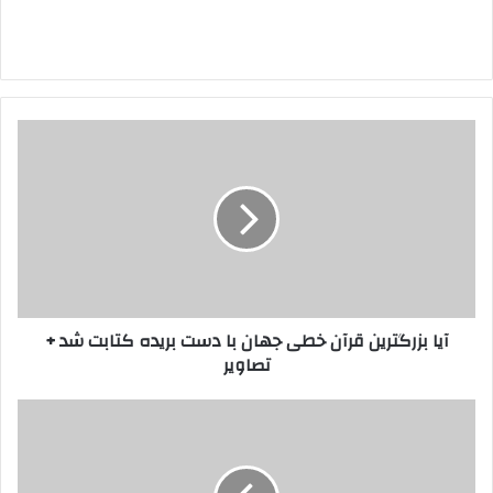
آیا
بزرگترین
قرآن
خطی
جهان
با
دست
بریده
کتابت
آیا بزرگترین قرآن خطی جهان با دست بریده کتابت شد +
شد
تصاویر
+
تصاویر
معرفی
برگزیدگان
مسابقه‌ی
۴