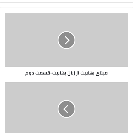
مبنای
بهاییت
از
زبان
بهاییت-
قسمت
دوم
مبنای بهاییت از زبان بهاییت-قسمت دوم
حضرت
خدیجه(س)
در
زمان
ازدواج
با
پیامبر
اسلام