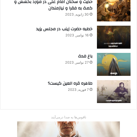
حدیث و سخنان امام علی در مورد بخشش و
کمک به فقرا و نیازمندان
30 ژانویه, 2023
خطبه حضرت زینب در مجلس یزید
16 نوامبر, 2023
باغ فدک
27 نوامبر, 2023
طاهره قره العین کیست؟
7 فوریه, 2023
ناقوس‌ها به صدا در‌می‌آیند