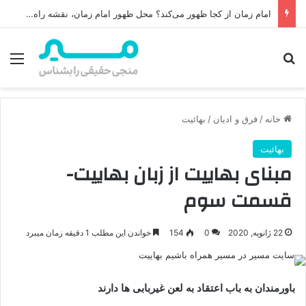
امام زمان از کجا ظهور می‌کند؟ محل ظهور امام زمان، نقشه راه ظهور از مکه تا پایتختی کوفه
جستجو برای
منو
خانه
/
فرق و ادیان
/
بهائیت
بهائیت
مبنای بهاییت از زبان بهاییت-
قسمت سوم
22 ژانویه, 2020
0
154
خواندن این مطلب 1 دقیقه زمان میبرد
باورمندان به باب اعتقاد به لعن غیربابی ها دارند