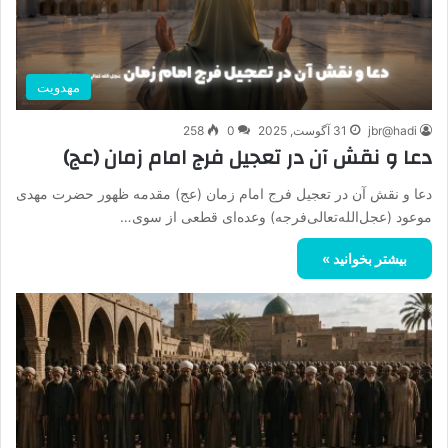
مهدویت
jbr@hadi
31 آگوست, 2025
0
258
دعا و نقش آن در تعجیل فرج امام زمان (عج)
دعا و نقش آن در تعجیل فرج امام زمان (عج) مقدمه ظهور حضرت مهدی
موعود (عجل‌الله‌تعالی‌فرجه) وعده‌ای قطعی از سوی…
بیشتر بخوانید »