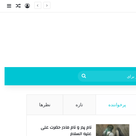
ورود
ساید
نوشته ت
فی
جستجو
برای
پرخواننده
تازه
نظرها
نام پدر و نام مادر حضرت علی
علیه السلام