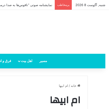
شنبه, آگوست 8 2026
پرمخاطب
امام زمان از کجا ظهور می‌کند؟ محل ظهو
مسیر
اهل بیت
فرق و اد
خانه
/
ام ابیها
ام ابیها