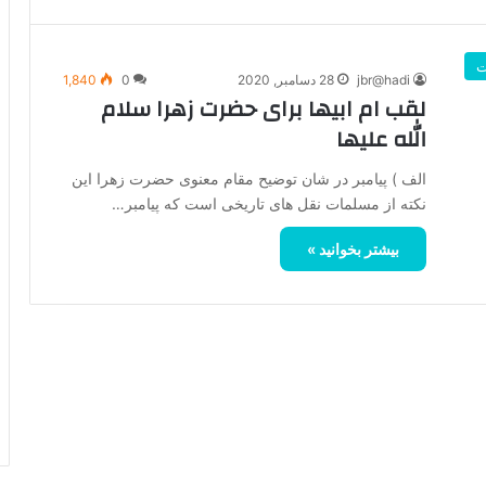
ت
jbr@hadi
28 دسامبر, 2020
0
1,840
لقب ام ابیها برای حضرت زهرا سلام
الله علیها
الف ) پیامبر در شان توضیح مقام معنوی حضرت زهرا این
نکته از مسلمات نقل های تاریخی است که پیامبر…
بیشتر بخوانید »