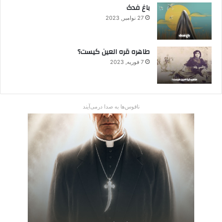
باغ فدک
27 نوامبر, 2023
طاهره قره العین کیست؟
7 فوریه, 2023
ناقوس‌ها به صدا در‌می‌آیند