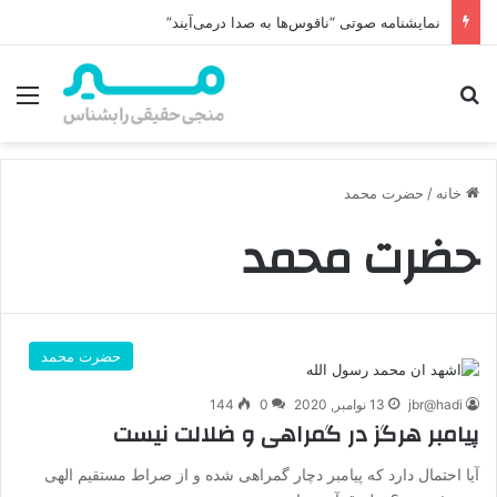
نمایشنامه صوتی “ناقوس‌ها به صدا در‌می‌آیند”
جستجو برای
منو
خانه
/
حضرت محمد
حضرت محمد
حضرت محمد
jbr@hadi
13 نوامبر, 2020
0
144
پیامبر هرگز در گمراهی و ضلالت نیست
آیا احتمال دارد که پیامبر دچار گمراهی شده و از صراط مستقیم الهی