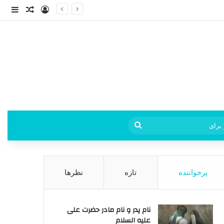
ورود
ساید
نوشته ت
فی
جستجو
برای
پرخواننده
تازه
نظرها
نام پدر و نام مادر حضرت علی
علیه السلام