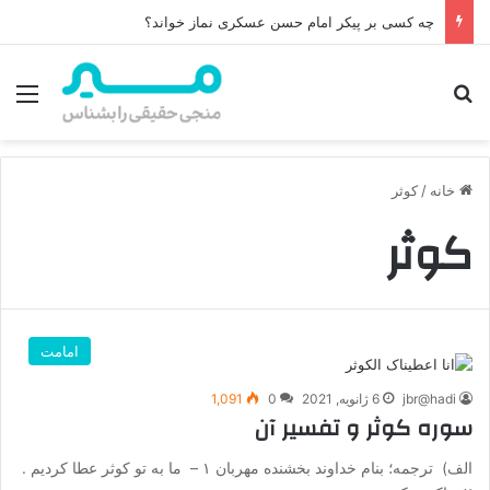
چه کسی بر پیکر امام حسن عسکری نماز خواند؟
جستجو برای
منو
خانه
/
کوثر
کوثر
امامت
jbr@hadi
6 ژانویه, 2021
0
1,091
سوره کوثر و تفسیر آن
الف) ترجمه؛ بنام خداوند بخشنده مهربان ۱ – ما به تو كوثر عطا كرديم .