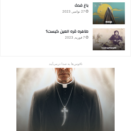
باغ فدک
27 نوامبر, 2023
طاهره قره العین کیست؟
7 فوریه, 2023
ناقوس‌ها به صدا در‌می‌آیند